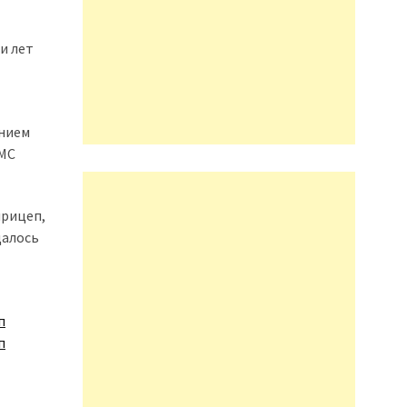
и лет
ением
CMC
прицеп,
далось