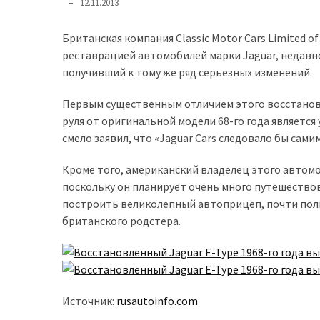
12.11.2013
доступний
з
Британская компания Classic Motor Cars Limited o
п’ятьма
реставрацией автомобилей марки Jaguar, недавн
різними
получивший к тому же ряд серьезных изменений.
двигунами
Первым существенным отличием этого восстановле
У
руля от оригинальной модели 68-го года является
рф
смело заявил, что «Jaguar Cars следовало бы сам
почали
масово
Кроме того, американский владелец этого автом
шукати
поскольку он планирует очень много путешествов
в
построить великолепный автоприцеп, почти пол
інтернеті
британского родстера.
“як
злити
бензин”
Источник:
rusautoinfo.com
Scania