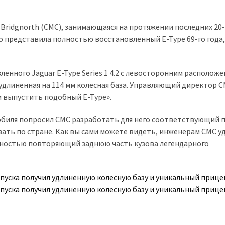
f Bridgnorth (CMC), занимающаяся на протяжении последних 20-
о представила полностью восстановленный E-Type 69-го года,
нного Jaguar E-Type Series 1 4.2 с левосторонним располож
 удлиненная на 114 мм колесная база. Управляющий директор 
им выпустить подобный E-Type».
обиля попросил CMC разработать для него соответствующий 
ать по стране. Как вы сами можете видеть, инженерам CMC у
ностью повторяющий заднюю часть кузова легендарного