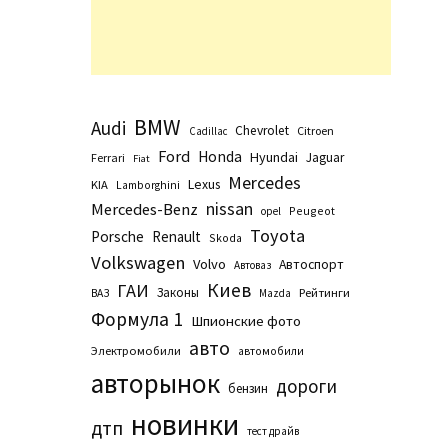
BMW
Audi
Chevrolet
Citroen
Cadillac
Ford
Honda
Hyundai
Jaguar
Ferrari
Fiat
Mercedes
Lexus
KIA
Lamborghini
nissan
Mercedes-Benz
Peugeot
opel
Toyota
Porsche
Renault
Skoda
Volkswagen
Volvo
Автоспорт
Автоваз
Киев
ГАИ
Законы
Рейтинги
ВАЗ
Маzda
Формула 1
Шпионские фото
авто
Электромобили
автомобили
авторынок
дороги
бензин
новинки
дтп
тест драйв