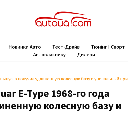
oUA.com
ільні новини
Новинки Авто
Тест-Драйв
Тюнінг І Спорт
Автовласнику
Дилери
а выпуска получил удлиненную колесную базу и уникальный пр
ar E-Type 1968-го года
иненную колесную базу и