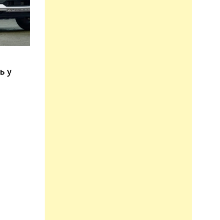
n
ь у