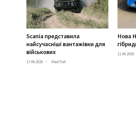
Історії
(3 678)
Тюнинг
Scania представила
Нова H
і
найсучасніші вантажівки для
гібрид
спорт
військових
11.06.2026
(733)
17.06.2026
Vlad Fish
Події
(521)
Автовласнику
(474)
Автозакон
(370)
Автошоу