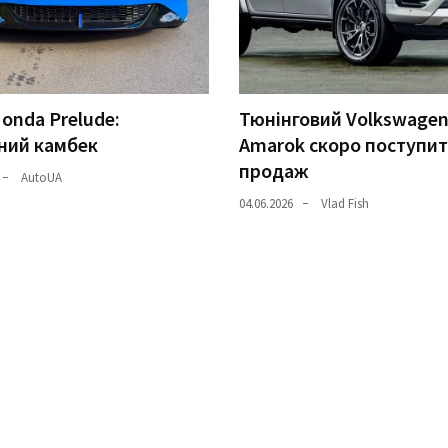
onda Prelude:
Тюнінговий Volkswage
ний камбек
Amarok скоро поступит
продаж
AutoUA
04.06.2026
Vlad Fish