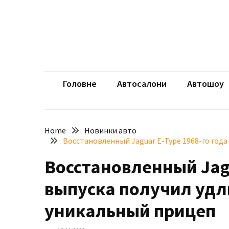
Skip
Skip
to
to
content
content
НЕДАВНІ
ЗАПИСИ
aut
Автомоб
Розкішний
і
Головне
Автосалони
Автошоу
потужний:
електромобіль
Bentley
Home
Новинки авто
Torcal
Восстановленный Jaguar E-Type 1968-го год
Нарешті
Восстановленный Jagu
презентували
новий
выпуска получил удл
BMW
X5
уникальный прицеп
Neue
Klasse