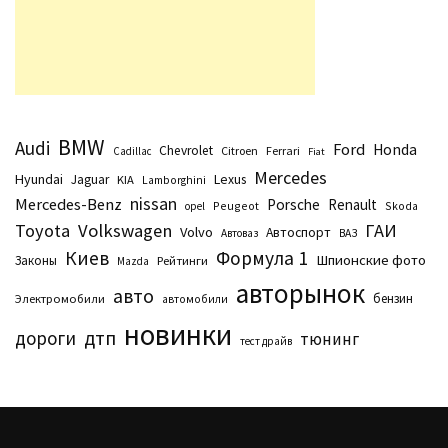
BMW
Audi
Ford
Honda
Chevrolet
Citroen
Ferrari
Cadillac
Fiat
Mercedes
Hyundai
Lexus
Jaguar
KIA
Lamborghini
nissan
Mercedes-Benz
Porsche
Renault
Peugeot
Skoda
opel
Toyota
Volkswagen
ГАИ
Volvo
Автоспорт
Автоваз
ВАЗ
Киев
Формула 1
Шпионские фото
Законы
Рейтинги
Маzda
авторынок
авто
бензин
Электромобили
автомобили
новинки
дтп
дороги
тюнинг
тест драйв