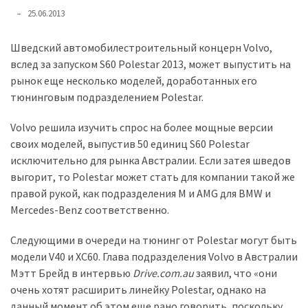
представила
25.06.2013
найсучасніші
вантажівки
Шведский автомобилестроительный концерн Volvo,
для
вслед за запуском S60 Polestar 2013, может выпустить на
військових
рынок еще несколько моделей, доработанных его
тюнинговым подразделением Polestar.
Нова
Honda
Volvo решила изучить спрос на более мощные версии
Prelude:
своих моделей, выпустив 50 единиц S60 Polestar
гібридний
исключительно для рынка Австралии. Если затея шведов
камбек
выгорит, то Polestar может стать для компании такой же
правой рукой, как подразделения M и AMG для BMW и
Mercedes-Benz соответственно.
MOST
USED
CATEGORIES
Следующими в очереди на тюнинг от Polestar могут быть
модели V40 и XC60. Глава подразделения Volvo в Австралии
Новинки
Мэтт Брейд в интервью
Drive.com.au
заявил, что «они
авто
очень хотят расширить линейку Polestar, однако на
(6 037)
данный момент об этом еще рано говорить, поскольку