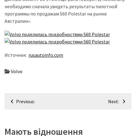
необходимо сначала увидеть результаты пилотной
Історії
программы по продажам S60 Polestar на рынке
(3 678)
Австралии».
Тюнинг
і
спорт
Источник:
rusautoinfo.com
(733)
Події
Volvo
(521)
Автовласнику
Навігація
(474)
Previous:
Next:
записів
Автозакон
(370)
Мають відношення
Автошоу