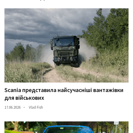
(358)
Головне
(324)
Тест-
драйв
(212)
Без
рубрики
(142)
Scania представила найсучасніші вантажівки
для військових
17.06.2026
Vlad Fish