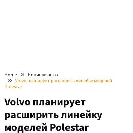
доступний
з
п’ятьма
різними
двигунами
У
рф
почали
масово
Home
Новинки авто
шукати
Volvo планирует расширить линейку моделей
в
Polestar
інтернеті
Volvo планирует
“як
злити
расширить линейку
бензин”
моделей Polestar
Scania