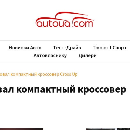
oUA.com
ільні новини
Новинки Авто
Тест-Драйв
Тюнінг І Спорт
Автовласнику
Дилери
овал компактный кроссовер Cross Up
вал компактный кроссовер