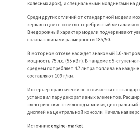
колесных арок), и специальными молдингами на д
(358)
Среди других отличий от стандартной модели мо
Головне
зеркал в цвете «светло-серебристый металлик» 
(324)
Внедорожный характер модели подчеркивают увел
Тест-
сплава с шинами размерности 185/50.
драйв
В моторном отсеке нас ждет знакомый 1.0-литро
(212)
мощность 75 л.с. (55 кВт). В тандеме с 5-ступенч
Без
среднем потребляет 4.7 литра топлива на каждые 
рубрики
составляют 109 г/км.
(142)
Интерьер практически не отличается от стандар
установил пару декоративных элементов. Расши
электрические стеклоподъемники, центральный 
дисплей на центральной консоли. Начальная вер
Источник:
engine-market