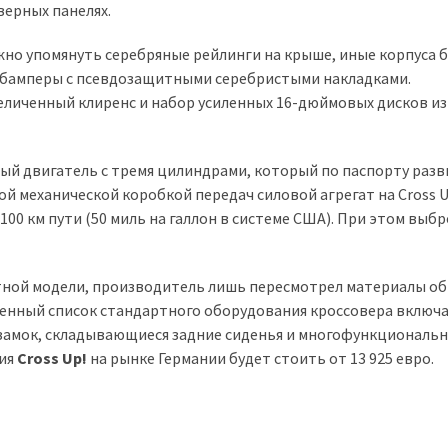
верных панелях.
жно упомянуть серебряные рейлинги на крыше, иные корпуса 
и бамперы с псевдозащитными серебристыми накладками.
иченный клиренс и набор усиленных 16-дюймовых дисков из
вый двигатель с тремя цилиндрами, который по паспорту раз
атой механической коробкой передач силовой агрегат на Cross U
100 км пути (50 миль на галлон в системе США). При этом выб
тной модели, производитель лишь пересмотрел материалы об
ренный список стандартного оборудования кроссовера включ
замок, складывающиеся задние сиденья и многофункциональ
сия
Cross Up!
на рынке Германии будет стоить от 13 925 евро.