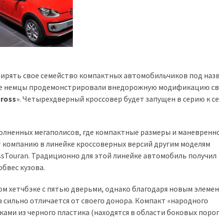
ирять свое семейство компактных автомобильчиков под наз
еве немцы продемонстрировали внедорожную модификацию св
ross
». Четырехдверный кроссовер будет запущен в серию к с
олненных мегаполисов, где компактные размеры и маневренн
 компанию в линейке кроссоверных версий другим моделям
rossTouran. Традиционно для этой линейке автомобиль получил
бвес кузова.
м хетчбэке с пятью дверьми, однако благодаря новым элеме
 сильно отличается от своего донора. Компакт «народного
ми из черного пластика (находятся в области боковых порог