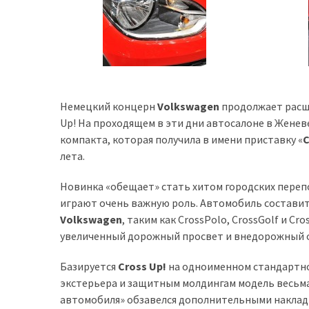
Історії
(3 678)
Тюнинг
і
Немецкий концерн
Volkswagen
продолжает расш
спорт
Up! На проходящем в эти дни автосалоне в Жен
(733)
компакта, которая получила в имени приставку «
C
лета.
Події
(521)
Новинка «обещает» стать хитом городских переп
играют очень важную роль. Автомобиль составит
Автовласнику
Volkswagen
, таким как CrossPolo, CrossGolf и C
(474)
увеличенный дорожный просвет и внедорожный о
Автозакон
Базируется
Cross Up!
на одноименном стандартно
(370)
экстерьера и защитным молдингам модель весьма
автомобиля» обзавелся дополнительными накладка
Автошоу