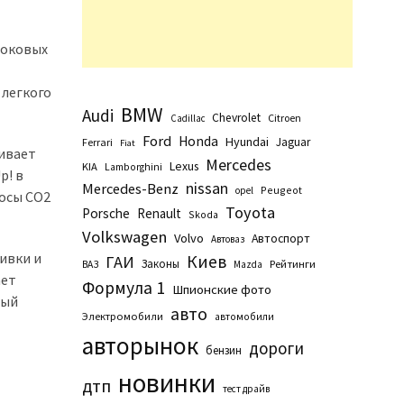
боковых
 легкого
BMW
Audi
Chevrolet
Citroen
Cadillac
Ford
Honda
Hyundai
Jaguar
Ferrari
Fiat
вивает
Mercedes
Lexus
KIA
Lamborghini
p! в
nissan
Mercedes-Benz
Peugeot
opel
росы CO2
Toyota
Porsche
Renault
Skoda
Volkswagen
Volvo
Автоспорт
Автоваз
ивки и
Киев
ГАИ
Законы
Рейтинги
ВАЗ
Маzda
ает
Формула 1
Шпионские фото
ный
авто
Электромобили
автомобили
авторынок
дороги
бензин
новинки
дтп
тест драйв