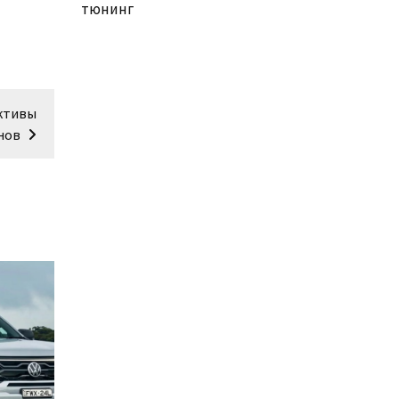
тюнинг
ективы
нов