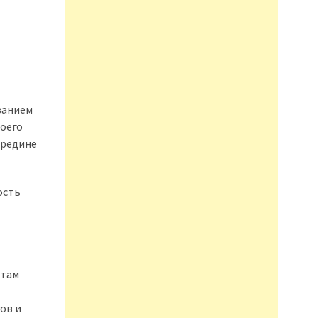
ванием
оего
ередине
ость
нтам
ов и