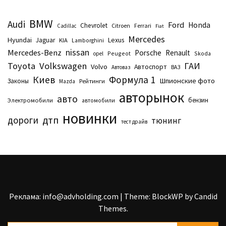
BMW
Audi
Ford
Honda
Chevrolet
Citroen
Ferrari
Cadillac
Fiat
Mercedes
Hyundai
Lexus
Jaguar
KIA
Lamborghini
nissan
Mercedes-Benz
Porsche
Renault
Peugeot
Skoda
opel
Toyota
Volkswagen
ГАИ
Volvo
Автоспорт
Автоваз
ВАЗ
Киев
Формула 1
Шпионские фото
Законы
Рейтинги
Маzda
авторынок
авто
бензин
Электромобили
автомобили
новинки
дтп
дороги
тюнинг
тест драйв
Реклама: info@advholding.com
|
Theme: BlockWP by
Candid
Themes
.