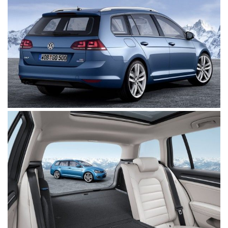
(358)
Головне
(324)
Тест-
драйв
(212)
Без
рубрики
(142)