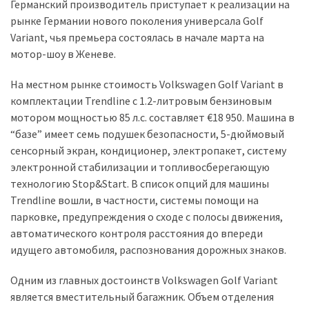
представила
Германский производитель приступает к реализации на
найсучасніші
рынке Германии нового поколения универсала Golf
вантажівки
Variant, чья премьера состоялась в начале марта на
для
мотор-шоу в Женеве.
військових
На местном рынке стоимость Volkswagen Golf Variant в
Нова
комплектации Trendline с 1.2-литровым бензиновым
Honda
мотором мощностью 85 л.с. составляет €18 950. Машина в
Prelude:
“базе” имеет семь подушек безопасности, 5-дюймовый
гібридний
сенсорный экран, кондиционер, электропакет, систему
камбек
электронной стабилизации и топливосберегающую
технологию Stop&Start. В список опций для машины
Trendline вошли, в частности, системы помощи на
MOST
парковке, предупреждения о сходе с полосы движения,
USED
автоматического контроля расстояния до впереди
CATEGORIES
идущего автомобиля, распознования дорожных знаков.
Новинки
Одним из главных достоинств Volkswagen Golf Variant
авто
является вместительный багажник. Объем отделения
(6 037)