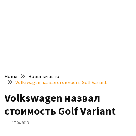
доступний
з
п’ятьма
різними
двигунами
У
рф
почали
масово
Home
Новинки авто
шукати
Volkswagen назвал стоимость Golf Variant
в
інтернеті
Volkswagen назвал
“як
стоимость Golf Variant
злити
бензин”
17.04.2013
Scania