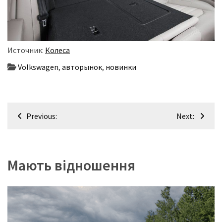
Источник:
Колеса
Volkswagen
,
авторынок
,
новинки
Навігація
Previous:
Next:
записів
Мають відношення