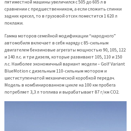
пятиместной машины увеличился с 505 до 605 л в
сравнении с предшественником, а если сложить спинки
Історії
задних кресел, то в грузовой отсек поместится 1 620 л
(3 678)
поклажи.
Тюнинг
Гамма моторов семейной модификации “народного”
і
автомобиля включает в себя наряду с 85-сильным
спорт
двигателем бензиновые агрегаты мощностью 90, 105, 122
(733)
и 140 л.с. и три дизеля, которые развивают 105, 110 и 150
л.с. Наиболее экономичный вариант модели – Golf Variant
Події
BlueMotion с дизельным 110-сильным мотором и
(521)
шестиступенчатой механической коробкой передач.
Модель в комбинированном цикле на 100 км пробега
Автовласнику
потребляет 3,3 л топлива и вырабатывает 87 г/км CO2.
(474)
Автозакон
(370)
Автошоу