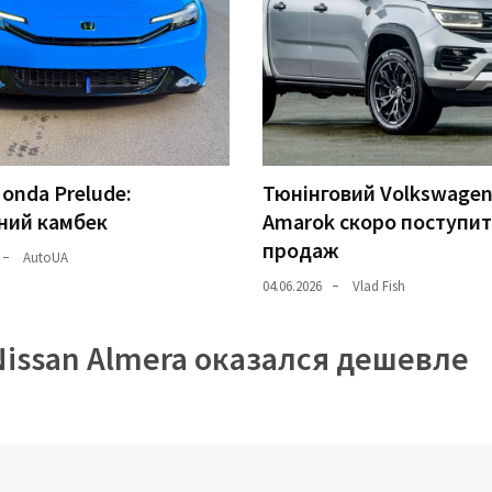
onda Prelude:
Тюнінговий Volkswage
ний камбек
Amarok скоро поступит
продаж
AutoUA
04.06.2026
Vlad Fish
issan Almera оказался дешевле