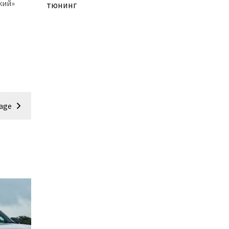
кий»
тюнинг
age