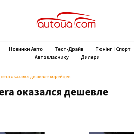
oUA.com
ільні новини
Новинки Авто
Тест-Драйв
Тюнінг І Спорт
Автовласнику
Дилери
lmera оказался дешевле корейцев
mera оказался дешевле