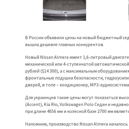
(358)
Головне
(324)
Тест-
В России объявили цены на новый бюджетный сед
драйв
вышла дешевле главных конкурентов.
(212)
Новый Nissan Almera имеет 1,6-литровый двигате
Без
механической или 4-ступенчатой автоматической 
рубрики
рублей ($14 300), а с максимальным оборудованием 
(142)
фронтальные подушки безопасности, гидроусили
дверей, в топе – кондиционер, MP3-аудиосистема
Для украинцев такие цены могут показаться высок
(Accent), Kia Rio, Volkswagen Polo Седан и недав
при длине 4656 мм и колесной базе 2700 мм являе
Напомним, производство Nissan Almera началось 