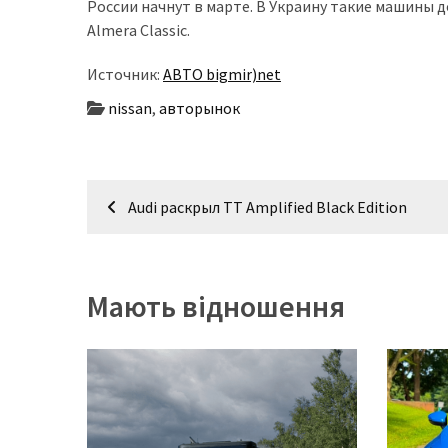
России начнут в марте. В Украину такие машины 
Almera Classic.
Источник:
АВТО bigmir)net
nissan
,
авторынок
Навігація
Audi раскрыл ТТ Amplified Black Edition
записів
Мають відношення