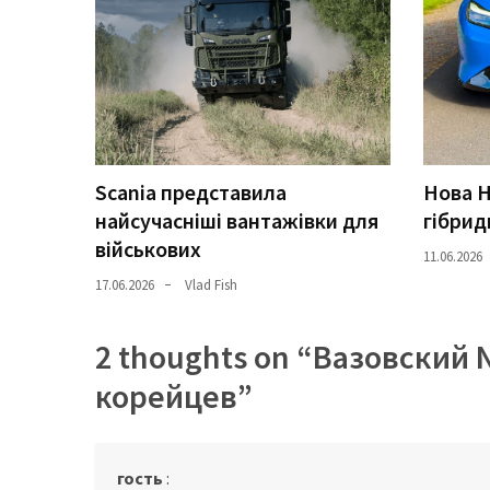
Scania представила
Нова H
найсучасніші вантажівки для
гібрид
військових
11.06.2026
17.06.2026
Vlad Fish
2 thoughts on “
Вазовский N
корейцев
”
гость
: