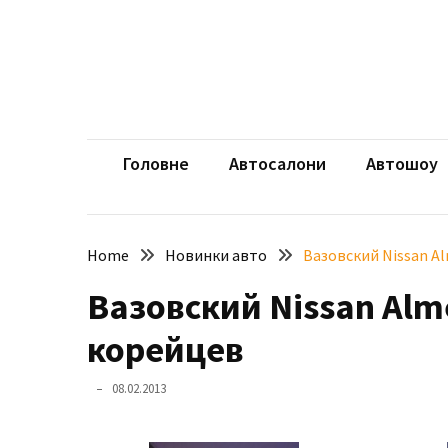
Skip
Skip
to
to
content
content
НЕДАВНІ
ЗАПИСИ
aut
Автомоб
Розкішний
і
Головне
Автосалони
Автошоу
потужний:
електромобіль
Bentley
Home
Новинки авто
Вазовский Nissan A
Torcal
Вазовский Nissan Al
Нарешті
презентували
корейцев
новий
BMW
08.02.2013
X5
Neue
Klasse