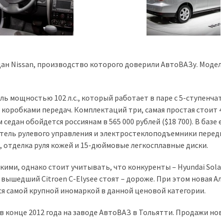
ан Nissan, производство которого доверили АвтоВАЗу. Моде
ль мощностью 102 л.с., который работает в паре с 5-ступенча
коробками передач. Комплектаций три, самая простая стоит 
седан обойдется россиянам в 565 000 рублей ($18 700). В базе 
тель рулевого управления и электростеклоподъемники перед
, отделка руля кожей и 15-дюймовые легкосплавные диски.
ими, однако стоит учитывать, что конкуренты – Hyundai Sola
но вышедший Citroen C-Elysee стоят – дороже. При этом новая 
тся самой крупной иномаркой в данной ценовой категории.
в конце 2012 года на заводе АвтоВАЗ в Тольятти. Продажи но