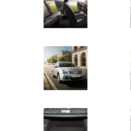
Історії
(3 678)
Тюнинг
і
спорт
(733)
Події
(521)
Автовласнику
(474)
Автозакон
(370)
Автошоу