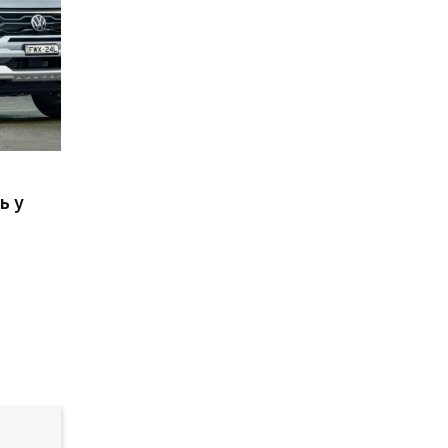
n
ь у