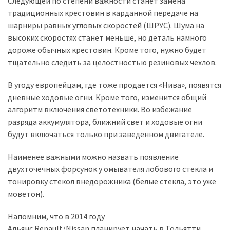
Следующей по степени важности станет замена
традиционных крестовин в карданной передаче на
Історії
шарниры равных угловых скоростей (ШРУС). Шума на
(3 678)
высоких скоростях станет меньше, но деталь намного
дороже обычных крестовин. Кроме того, нужно будет
Тюнинг
тщательно следить за целостностью резиновых чехлов.
і
спорт
В угоду европейцам, где тоже продается «Нива», появятся
(733)
дневные ходовые огни. Кроме того, изменится общий
алгоритм включения светотехники. Во избежание
Події
разряда аккумулятора, ближний свет и ходовые огни
(521)
будут включаться только при заведенном двигателе.
Автовласнику
Наименее важными можно назвать появление
(474)
двухточечных форсунок у омывателя лобового стекла и
тонировку стекол внедорожника (белые стекла, это уже
Автозакон
моветон).
(370)
Напомним, что в 2014 году
Автошоу
Альянс Renault/Nissan планирует начать в Тольятти