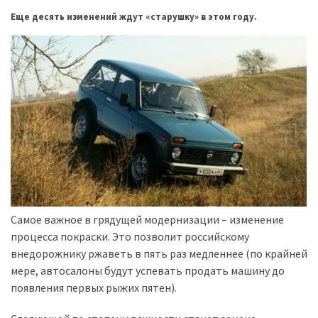
представила
найсучасніші
Еще десять изменений ждут «старушку» в этом году.
вантажівки
для
військових
Нова
Honda
Prelude:
гібридний
камбек
MOST
Самое важное в грядущей модернизации – изменение
USED
процесса покраски. Это позволит российскому
CATEGORIES
внедорожнику ржаветь в пять раз медленнее (по крайней
мере, автосалоны будут успевать продать машину до
Новинки
появления первых рыжих пятен).
авто
(6 037)