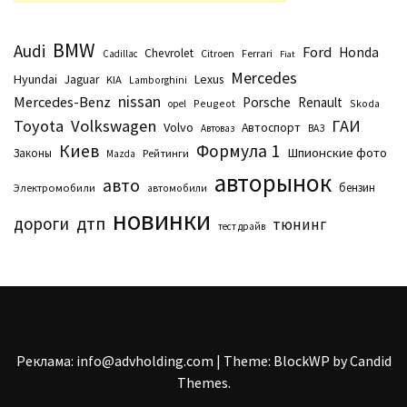
BMW
Audi
Ford
Honda
Chevrolet
Citroen
Ferrari
Cadillac
Fiat
Mercedes
Hyundai
Lexus
Jaguar
KIA
Lamborghini
nissan
Mercedes-Benz
Porsche
Renault
Peugeot
Skoda
opel
Toyota
Volkswagen
ГАИ
Volvo
Автоспорт
Автоваз
ВАЗ
Киев
Формула 1
Шпионские фото
Законы
Рейтинги
Маzda
авторынок
авто
бензин
Электромобили
автомобили
новинки
дтп
дороги
тюнинг
тест драйв
Реклама: info@advholding.com
|
Theme: BlockWP by
Candid
Themes
.