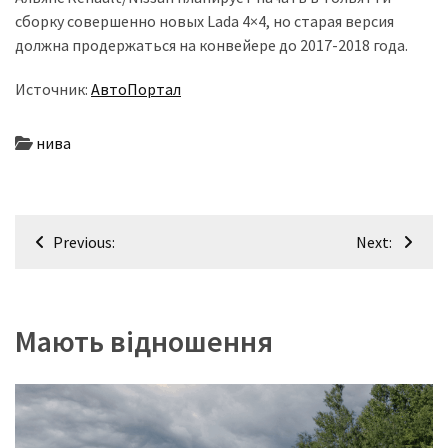
(358)
сборку совершенно новых Lada 4×4, но старая версия
должна продержаться на конвейере до 2017-2018 года.
Головне
(324)
Источник:
АвтоПортал
Тест-
нива
драйв
(212)
Без
Навігація
Previous:
Next:
рубрики
записів
(142)
Мають відношення