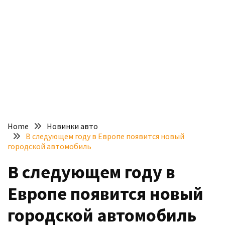
доступний
з
п’ятьма
різними
двигунами
У
рф
почали
масово
Home
Новинки авто
шукати
В следующем году в Европе появится новый
в
городской автомобиль
інтернеті
В следующем году в
“як
злити
Европе появится новый
бензин”
городской автомобиль
Scania