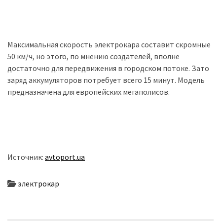
Історії
(3 678)
Максимальная скорость электрокара составит скромные
Тюнинг
50 км/ч, но этого, по мнению создателей, вполне
і
достаточно для передвижения в городском потоке. Зато
спорт
заряд аккумуляторов потребует всего 15 минут. Модель
(733)
предназначена для европейских мегаполисов.
Події
(521)
Автовласнику
Источник:
avtoport.ua
(474)
Автозакон
электрокар
(370)
Автошоу