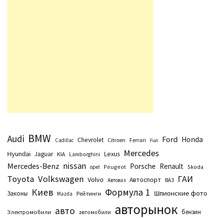
BMW
Audi
Ford
Honda
Chevrolet
Citroen
Ferrari
Cadillac
Fiat
Mercedes
Hyundai
Lexus
Jaguar
KIA
Lamborghini
nissan
Mercedes-Benz
Porsche
Renault
Peugeot
Skoda
opel
Toyota
Volkswagen
ГАИ
Volvo
Автоспорт
Автоваз
ВАЗ
Киев
Формула 1
Шпионские фото
Законы
Рейтинги
Маzda
авторынок
авто
бензин
Электромобили
автомобили