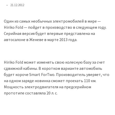
представила
21.12.2012
найсучасніші
вантажівки
для
Один из самых необычных электромобилей в мире —
військових
Hiriko Fold — пойдет в производство в следующем году.
Серийная версия будет впервые представлена на
Нова
автосалоне в Женеве в марте 2013 года.
Honda
Prelude:
гібридний
камбек
Hiriko Fold может изменять свою колесную базу за счет
сдвижной кабины. В коротком варианте автомобиль
будет короче Smart ForTwo. Производитель уверяет, что
MOST
на одном заряде новинка сможет проехать 110 км.
USED
Мощность электродвигателя на предсерийном
CATEGORIES
прототипе составляла 20 л. с.
Новинки
авто
(6 037)