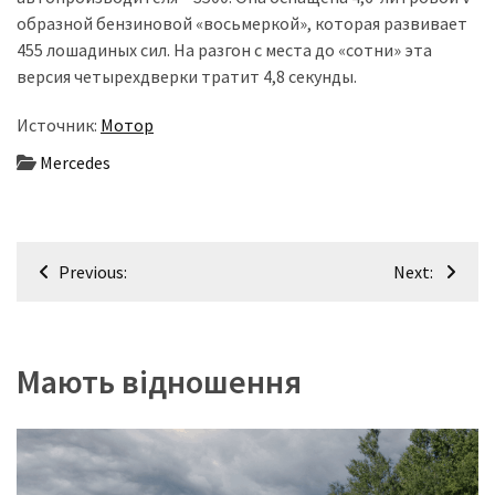
образной бензиновой «восьмеркой», которая развивает
Історії
455 лошадиных сил. На разгон с места до «сотни» эта
(3 678)
версия четырехдверки тратит 4,8 секунды.
Тюнинг
Источник:
Мотор
і
Mercedes
спорт
(733)
Навігація
Події
Previous:
Next:
(521)
записів
Автовласнику
(474)
Мають відношення
Автозакон
(370)
Автошоу