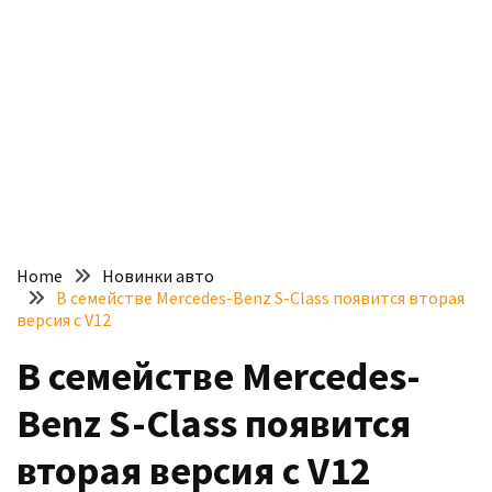
доступний
з
п’ятьма
різними
двигунами
У
рф
почали
масово
Home
Новинки авто
шукати
В семействе Mercedes-Benz S-Class появится вторая
в
версия с V12
інтернеті
В семействе Mercedes-
“як
злити
Benz S-Class появится
бензин”
вторая версия с V12
Scania