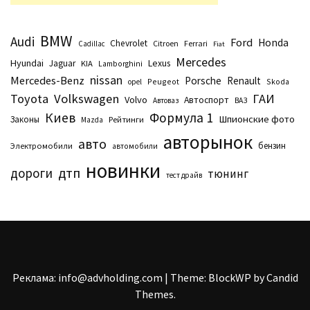
BMW
Audi
Ford
Honda
Chevrolet
Citroen
Ferrari
Cadillac
Fiat
Mercedes
Hyundai
Lexus
Jaguar
KIA
Lamborghini
nissan
Mercedes-Benz
Porsche
Renault
Peugeot
Skoda
opel
Toyota
Volkswagen
ГАИ
Volvo
Автоспорт
Автоваз
ВАЗ
Киев
Формула 1
Шпионские фото
Законы
Рейтинги
Маzda
авторынок
авто
бензин
Электромобили
автомобили
новинки
дтп
дороги
тюнинг
тест драйв
Реклама: info@advholding.com
|
Theme: BlockWP by
Candid
Themes
.