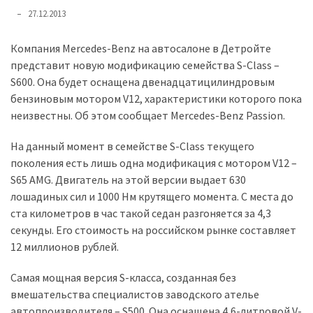
представила
27.12.2013
найсучасніші
вантажівки
Компания Mercedes-Benz на автосалоне в Детройте
для
представит новую модификацию семейства S-Class –
військових
S600. Она будет оснащена двенадцатицилиндровым
бензиновым мотором V12, характеристики которого пока
Нова
неизвестны. Об этом сообщает Mercedes-Benz Passion.
Honda
Prelude:
На данный момент в семействе S-Class текущего
гібридний
поколения есть лишь одна модификация с мотором V12 –
камбек
S65 AMG. Двигатель на этой версии выдает 630
лошадиных сил и 1000 Нм крутящего момента. С места до
ста километров в час такой седан разгоняется за 4,3
MOST
USED
секунды. Его стоимость на российском рынке составляет
CATEGORIES
12 миллионов рублей.
Новинки
Самая мощная версия S-класса, созданная без
авто
вмешательства специалистов заводского ателье
(6 037)
автопроизводителя – S500. Она оснащена 4,6-литровой V-