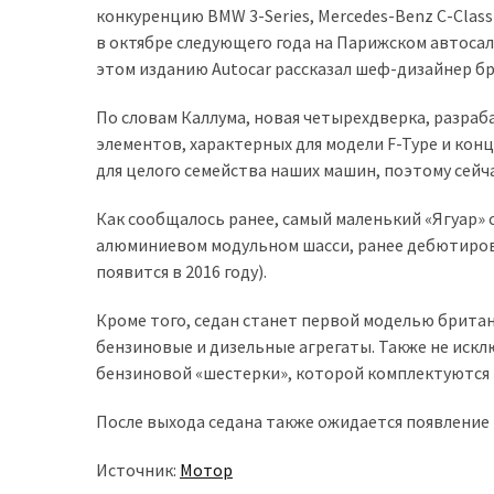
конкуренцию BMW 3-Series, Mercedes-Benz C-Clas
доступний
в октябре следующего года на Парижском автосало
з
этом изданию Autocar рассказал шеф-дизайнер бр
п’ятьма
різними
По словам Каллума, новая четырехдверка, разраб
двигунами
элементов, характерных для модели F-Type и кон
для целого семейства наших машин, поэтому сейча
У
рф
Как сообщалось ранее, самый маленький «Ягуар» 
почали
алюминиевом модульном шасси, ранее дебютиров
масово
появится в 2016 году).
шукати
в
Кроме того, седан станет первой моделью брита
інтернеті
бензиновые и дизельные агрегаты. Также не искл
“як
бензиновой «шестерки», которой комплектуются ро
злити
бензин”
После выхода седана также ожидается появление 
Scania
Источник:
Мотор