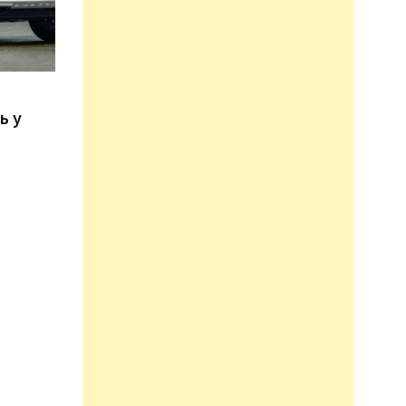
n
ь у