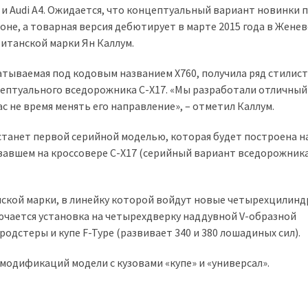
s и Audi A4. Ожидается, что концептуальный вариант новинки 
не, а товарная версия дебютирует в марте 2015 года в Женев
итанской марки Ян Каллум.
атываемая под кодовым названием X760, получила ряд стилис
цептуального вседорожника С-X17. «Мы разработали отличный
с не время менять его направление», – отметил Каллум.
станет первой серийной моделью, которая будет построена н
авшем на кроссовере C-X17 (серийный вариант вседорожник
нской марки, в линейку которой войдут новые четырехцилин
ючается установка на четырехдверку наддувной V-образной
дстеры и купе F-Type (развивает 340 и 380 лошадиных сил).
модификаций модели с кузовами «купе» и «универсал».