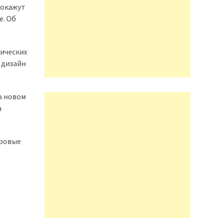
покажут
е. Об
тических
 дизайн
а новом
а
дровые