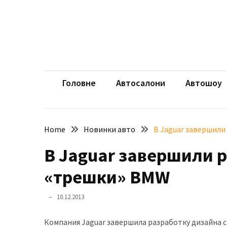
Skip
Skip
to
to
content
content
НЕДАВНІ
ЗАПИСИ
aut
Автомоб
Розкішний
і
Головне
Автосалони
Автошоу
потужний:
електромобіль
Bentley
Home
Новинки авто
В Jaguar завершили
Torcal
В Jaguar завершили 
Нарешті
презентували
«трешки» BMW
новий
BMW
10.12.2013
X5
Neue
Компания Jaguar завершила разработку дизайна с
Klasse