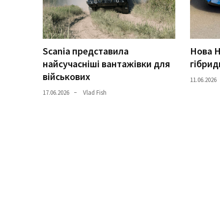
Історії
(3 678)
Scania представила
Нова H
Тюнинг
найсучасніші вантажівки для
гібрид
і
військових
спорт
11.06.2026
(733)
17.06.2026
Vlad Fish
Події
(521)
Автовласнику
(474)
Автозакон
(370)
Автошоу