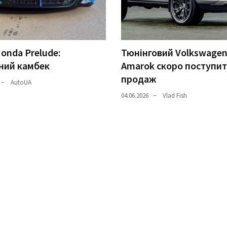
onda Prelude:
Тюнінговий Volkswage
ний камбек
Amarok скоро поступит
продаж
AutoUA
04.06.2026
Vlad Fish