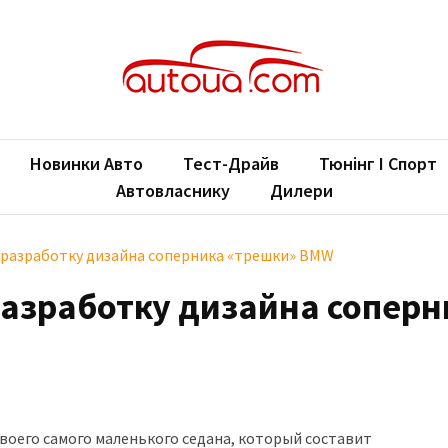
oUA.com
ільні новини
Новинки Авто
Тест-Драйв
Тюнінг І Спорт
Автовласнику
Дилери
 разработку дизайна соперника «трешки» BMW
разработку дизайна соперн
воего самого маленького седана, который составит