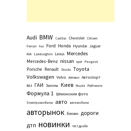
BMW
Audi
Chevrolet
Citroen
Cadillac
Ford
Honda
Hyundai
Jaguar
Ferrari
Fiat
Mercedes
Lexus
KIA
Lamborghini
nissan
Mercedes-Benz
Peugeot
opel
Toyota
Porsche
Renault
Skoda
Volkswagen
Volvo
Автоспорт
Автоваз
Киев
ГАИ
Законы
Рейтинги
ВАЗ
Маzda
Формула 1
Шпионские фото
авто
Электромобили
автомобили
авторынок
дороги
бензин
новинки
дтп
тест драйв