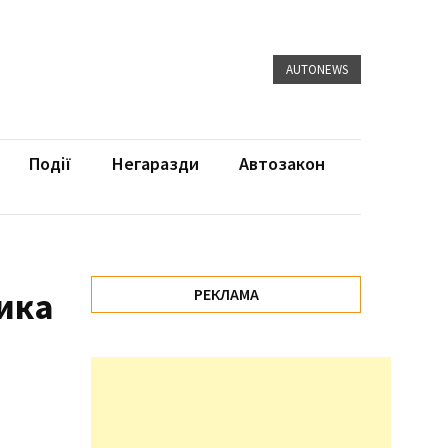
AUTONEWS
Події
Негаразди
Автозакон
ика
РЕКЛАМА