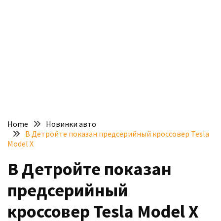
доступний
з
п’ятьма
різними
двигунами
У
рф
почали
масово
Home
Новинки авто
шукати
В Детройте показан предсерийный кроссовер Tesla
в
Model X
інтернеті
В Детройте показан
“як
злити
предсерийный
бензин”
кроссовер Tesla Model X
Scania