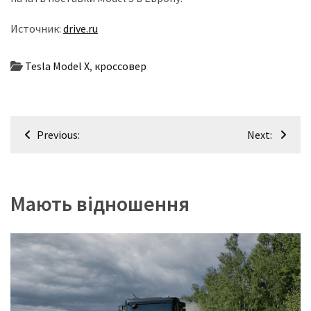
Источник:
drive.ru
Tesla Model X
,
кроссовер
Навігація
Previous:
Next:
записів
Мають відношення