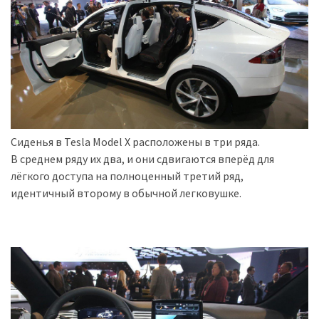
Історії
(3 678)
Тюнинг
і
спорт
(733)
Сиденья в Tesla Model X расположены в три ряда.
В среднем ряду их два, и они сдвигаются вперёд для
Події
лёгкого доступа на полноценный третий ряд,
(521)
идентичный второму в обычной легковушке.
Автовласнику
(474)
Автозакон
(370)
Автошоу