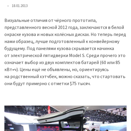
представила
18.01.2013
найсучасніші
вантажівки
Визуальные отличия от чёрного прототипа,
для
представленного весной 2012 года, заключаются в белой
військових
окраске кузова и новых колёсных дисках. Но теперь перед
нами образец, лучше подготовленный к конвейерному
Нова
будущему. Под панелями кузова скрывается начинка
Honda
от электрической пятидверки Model S. Среди прочего это
Prelude:
означает выбор из двух комплектов батарей (60 или 85
гібридний
кВт•ч). Цены ещё не объявлены, но, ориентируясь
камбек
на родственный хэтчбек, можно сказать, что стартовать
они будут примерно с отметки $75 тысяч.
MOST
USED
CATEGORIES
Новинки
авто
(6 037)