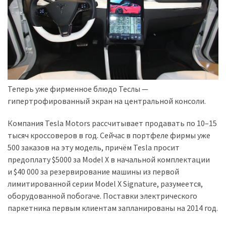
(358)
Головне
(324)
Тест-
драйв
(212)
Теперь уже фирменное блюдо Теслы —
гипертрофированный экран на центральной консоли.
Без
рубрики
Компания Tesla Motors рассчитывает продавать по 10–15
(142)
тысяч кроссоверов в год. Сейчас в портфеле фирмы уже
500 заказов на эту модель, причём Tesla просит
предоплату $5000 за Model X в начальной комплектации
и $40 000 за резервирование машины из первой
лимитированной серии Model X Signature, разумеется,
оборудованной побогаче. Поставки электрического
паркетника первым клиентам запланированы на 2014 год.