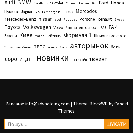
BMW
Audi
Ford
Honda
Chevrolet
Citroen
Ferrari
Cadillac
Fiat
Mercedes
Hyundai
Lexus
Jaguar
KIA
Lamborghini
nissan
Mercedes-Benz
Porsche
Renault
Peugeot
Skoda
opel
Toyota
Volkswagen
ГАИ
Volvo
Автоспорт
Автоваз
ВАЗ
Киев
Формула 1
Шпионские фото
Законы
Рейтинги
Маzda
авторынок
авто
бензин
Электромобили
автомобили
новинки
дтп
дороги
тюнинг
тест драйв
Реклама: info@advholding.com
|
Theme: BlockWP by
Candid
Themes
.
Пошук: