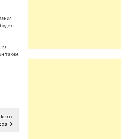
пания
 будет
ает
 он также
der от
ров