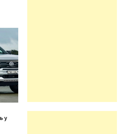
n
ь у