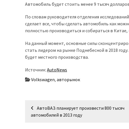
Автомобиль будет стоить менее 9 тысяч долларов,
доступний
з
По словам руководителя отделения исследований 
п’ятьма
сделает все, чтобы сделать автомобиль как можн
різними
полностью производиться и собираться в Китае, г
двигунами
На данный момент, основные силы сконцентриро
У
стать лидером на рынке Поднебесной в 2018 году. 
рф
будет местного производства.
почали
масово
Источник:
AutoNews
шукати
Volkswagen
,
авторынок
в
інтернеті
“як
злити
Навігація
АвтоВАЗ планирует произвести 800 тысяч
бензин”
записів
автомобилей в 2013 году
Scania