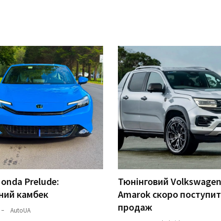
onda Prelude:
Тюнінговий Volkswage
ний камбек
Amarok скоро поступит
продаж
AutoUA