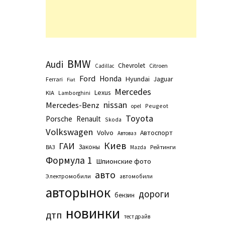
BMW
Audi
Chevrolet
Citroen
Cadillac
Ford
Honda
Hyundai
Jaguar
Ferrari
Fiat
Mercedes
Lexus
KIA
Lamborghini
nissan
Mercedes-Benz
Peugeot
opel
Toyota
Porsche
Renault
Skoda
Volkswagen
Volvo
Автоспорт
Автоваз
Киев
ГАИ
Законы
Рейтинги
ВАЗ
Маzda
Формула 1
Шпионские фото
авто
Электромобили
автомобили
авторынок
дороги
бензин
новинки
дтп
тест драйв