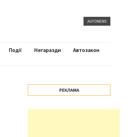
AUTONEWS
Події
Негаразди
Автозакон
РЕКЛАМА