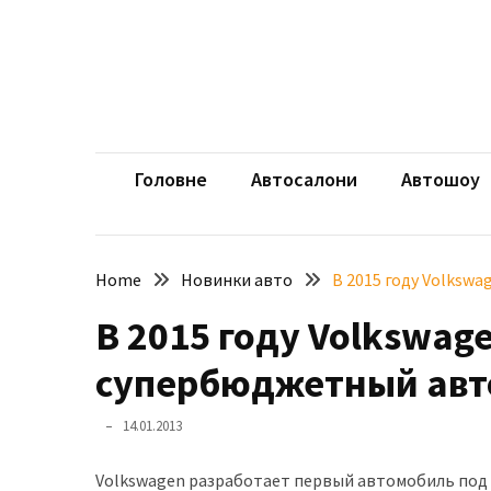
Skip
Skip
to
to
content
content
НЕДАВНІ
ЗАПИСИ
aut
Автомоб
Розкішний
і
Головне
Автосалони
Автошоу
потужний:
електромобіль
Bentley
Home
Новинки авто
В 2015 году Volksw
Torcal
В 2015 году Volkswag
Нарешті
презентували
супербюджетный авт
новий
BMW
14.01.2013
X5
Neue
Volkswagen разработает первый автомобиль под 
Klasse