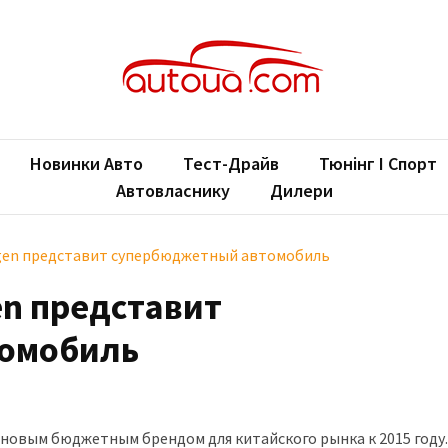
oUA.com
ільні новини
Новинки Авто
Тест-Драйв
Тюнінг І Спорт
Автовласнику
Дилери
agen представит супербюджетный автомобиль
en представит
омобиль
новым бюджетным брендом для китайского рынка к 2015 году.