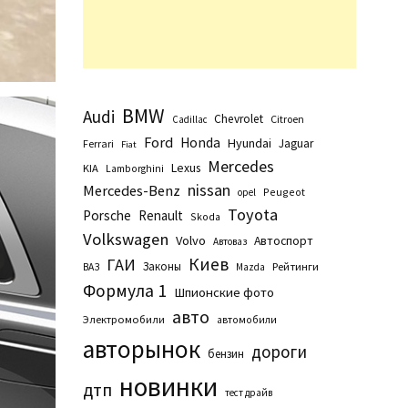
BMW
Audi
Chevrolet
Citroen
Cadillac
Ford
Honda
Hyundai
Jaguar
Ferrari
Fiat
Mercedes
Lexus
KIA
Lamborghini
nissan
Mercedes-Benz
Peugeot
opel
Toyota
Porsche
Renault
Skoda
Volkswagen
Volvo
Автоспорт
Автоваз
Киев
ГАИ
Законы
Рейтинги
ВАЗ
Маzda
Формула 1
Шпионские фото
авто
Электромобили
автомобили
авторынок
дороги
бензин
новинки
дтп
тест драйв