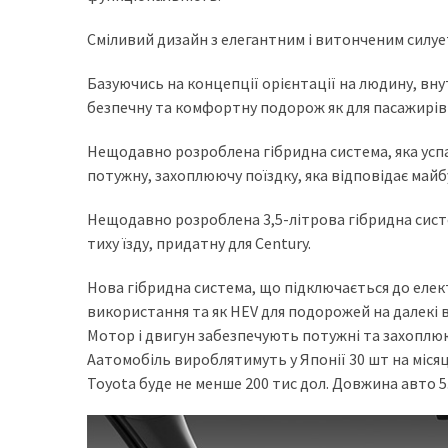
доступний
Сміливий дизайн з елегантним і витонченим силуе
з
п’ятьма
Базуючись на концепції орієнтації на людину, вн
різними
безпечну та комфортну подорож як для пасажирів на
двигунами
Нещодавно розроблена гібридна система, яка успад
У
потужну, захоплюючу поїздку, яка відповідає майб
рф
почали
Нещодавно розроблена 3,5-літрова гібридна систе
масово
тиху їзду, придатну для Century.
шукати
в
Нова гібридна система, що підключається до елек
інтернеті
використання та як HEV для подорожей на далекі 
“як
Мотор і двигун забезпечують потужні та захоплю
злити
Аатомобіль вироблятимуть у Японії 30 шт на місяць
бензин”
Toyota буде не менше 200 тис дол. Довжина авто 5
Scania