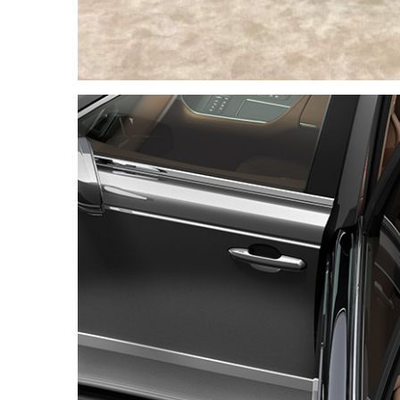
(358)
Головне
(324)
Тест-
драйв
(212)
Без
рубрики
(142)