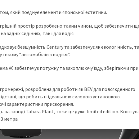
том, який поєднує елементи японської естетики.
утрішній простір розроблено таким чином, щоб забезпечити щ
 задніх сидіннях, так і для водія.
ковує безшумність Century та забезпечує як екологічність, та
утньому “автомобілів з водієм”.
ма V6 забезпечує потужну та захоплюючу їзду, зберігаючи пр
тромережі, розроблена для роботи як BEV для повсякденного
відстані, що робить її ідеальною силовою установкою.
ючі характеристики прискорення.
 на заводі Tahara Plant, тоже це дуже limited edition. Коштув
.3 метра.