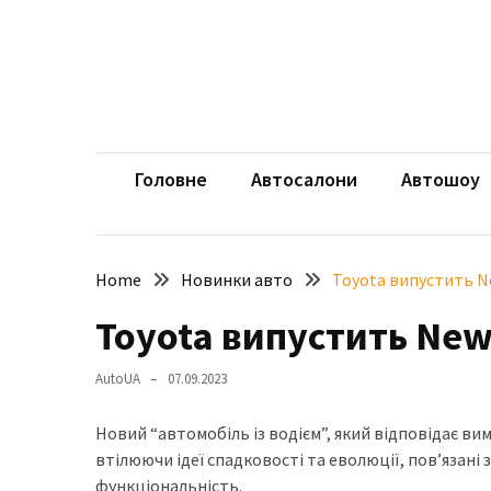
Skip
Skip
to
to
content
content
НЕДАВНІ
ЗАПИСИ
aut
Автомоб
Розкішний
і
Головне
Автосалони
Автошоу
потужний:
електромобіль
Bentley
Home
Новинки авто
Toyota випустить Ne
Torcal
Toyota випустить New 
Нарешті
презентували
AutoUA
07.09.2023
новий
BMW
Новий “автомобіль із водієм”, який відповідає в
X5
втілюючи ідеї спадковості та еволюції, пов’язані 
Neue
функціональність.
Klasse