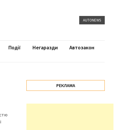
AUTONEWS
Події
Негаразди
Автозакон
РЕКЛАМА
істю
і