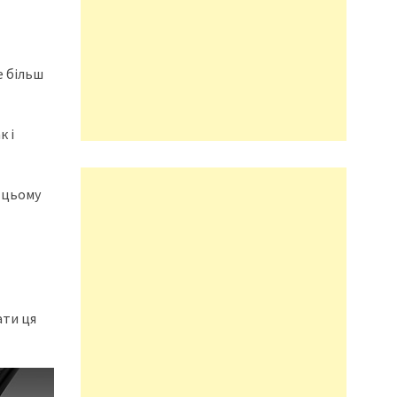
е більш
к і
и цьому
ати ця