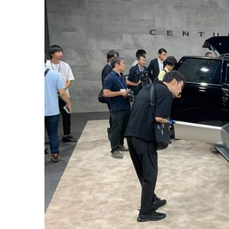
Історії
(3 678)
Тюнинг
і
спорт
(733)
Події
(521)
Автовласнику
(474)
Автозакон
(370)
Автошоу