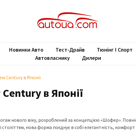
oUA.com
ільні новини
Новинки Авто
Тест-Драйв
Тюнінг І Спорт
Автовласнику
Дилери
w Century в Японії
Century в Японії
имогам нового віку, розроблений за концепцією «Шофер». Повн
зі століттям, нова форма поєднує в собі елегантність, комфорт 