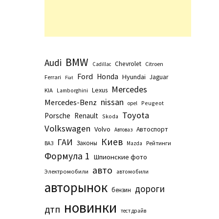
BMW
Audi
Chevrolet
Citroen
Cadillac
Ford
Honda
Hyundai
Jaguar
Ferrari
Fiat
Mercedes
Lexus
KIA
Lamborghini
nissan
Mercedes-Benz
Peugeot
opel
Toyota
Porsche
Renault
Skoda
Volkswagen
Volvo
Автоспорт
Автоваз
Киев
ГАИ
Законы
Рейтинги
ВАЗ
Маzda
Формула 1
Шпионские фото
авто
Электромобили
автомобили
авторынок
дороги
бензин
новинки
дтп
тест драйв