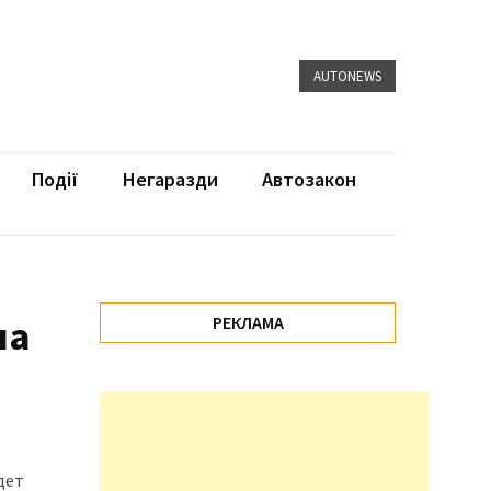
AUTONEWS
Події
Негаразди
Автозакон
на
РЕКЛАМА
дет