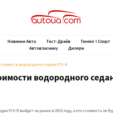
oUA.com
ільні новини
Новинки Авто
Тест-Драйв
Тюнінг І Спорт
Автовласнику
Дилери
стоимости водородного седана FCV-R
тоимости водородного седа
дан FCV-R выйдет на рынок в 2015 году, а его стоимость не бу