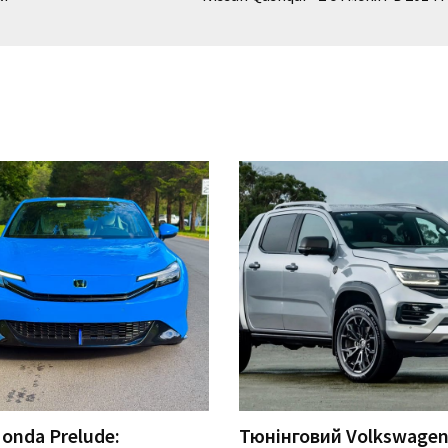
onda Prelude:
Тюнінговий Volkswage