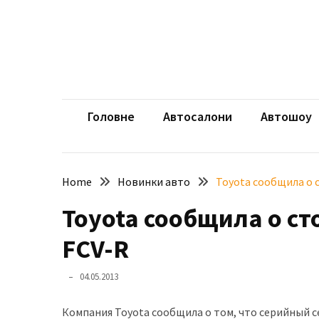
Skip
Skip
to
to
content
content
НЕДАВНІ
ЗАПИСИ
aut
Автомоб
Розкішний
і
Головне
Автосалони
Автошоу
потужний:
електромобіль
Bentley
Home
Новинки авто
Toyota сообщила о 
Torcal
Toyota сообщила о с
Нарешті
презентували
FCV-R
новий
BMW
04.05.2013
X5
Neue
Компания Toyota сообщила о том, что серийный се
Klasse