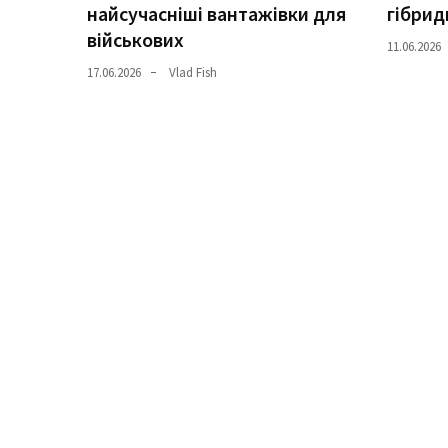
найсучасніші вантажівки для
гібрид
військових
Історії
11.06.2026
(3 678)
17.06.2026
Vlad Fish
Тюнинг
і
спорт
(733)
Події
(521)
Автовласнику
(474)
Автозакон
(370)
Автошоу