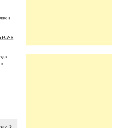
олжен
ода.
 в
году