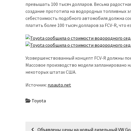
превышать 100 тысяч долларов. Весьма радостная
доступний
создание прототипа на водородных топливных эл
з
себестоимость подобного автомобиля должна сост
п’ятьма
платить более 100 тысяч долларов за FCV-R, что 
різними
двигунами
У
рф
Усовершенствованный концепт FCV-R должны пока
почали
Массовое производство модели запланировано на
масово
некоторых штатах США.
шукати
в
Источник:
rusauto.net
інтернеті
“як
Toyota
злити
бензин”
Навігація
Scania
Объявлены цены на новый дизельный VW Go