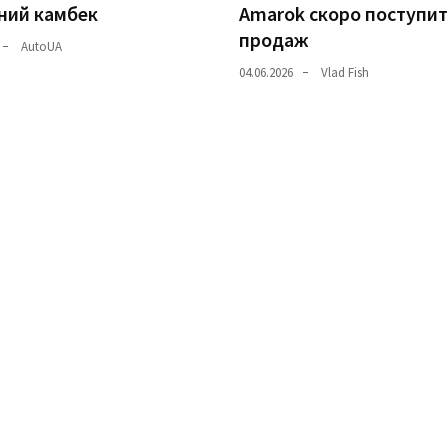
ний камбек
Amarok скоро поступит
продаж
AutoUA
04.06.2026
Vlad Fish