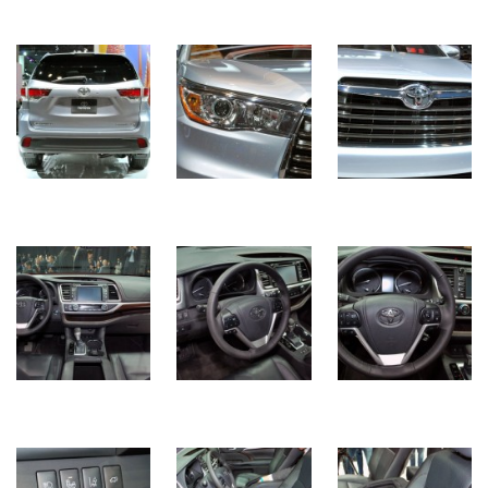
(358)
Головне
(324)
Тест-
драйв
(212)
Без
рубрики
(142)