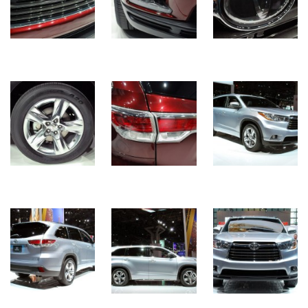
Історії
(3 678)
Тюнинг
і
спорт
(733)
Події
(521)
Автовласнику
(474)
Автозакон
(370)
Автошоу