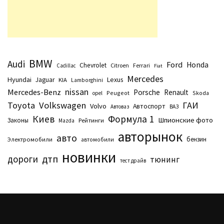
BMW
Audi
Ford
Honda
Chevrolet
Citroen
Ferrari
Cadillac
Fiat
Mercedes
Hyundai
Lexus
Jaguar
KIA
Lamborghini
nissan
Mercedes-Benz
Porsche
Renault
Peugeot
Skoda
opel
Toyota
Volkswagen
ГАИ
Volvo
Автоспорт
Автоваз
ВАЗ
Киев
Формула 1
Шпионские фото
Законы
Рейтинги
Маzda
авторынок
авто
бензин
Электромобили
автомобили
новинки
дтп
дороги
тюнинг
тест драйв