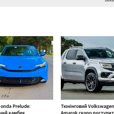
бенз
onda Prelude:
Тюнінговий Volkswage
ний камбек
Amarok скоро поступит