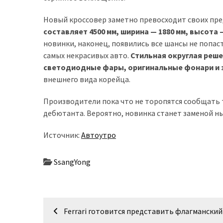
доступний
Новый кроссовер заметно превосходит своих пре
з
составляет 4500 мм, ширина — 1880 мм, высота —
п’ятьма
новинки, наконец, появились все шансы не попа
різними
самых некрасивых авто.
Стильная округлая реше
двигунами
светодиодные фары, оригинальные фонари и 
внешнего вида корейца.
У
рф
Производители пока что не торопятся сообщать 
почали
дебютанта. Вероятно, новинка станет заменой ны
масово
шукати
Источник:
Автоутро
в
інтернеті
SsangYong
“як
злити
бензин”
Навігація
Ferrari готовится представить флагманский
Scania