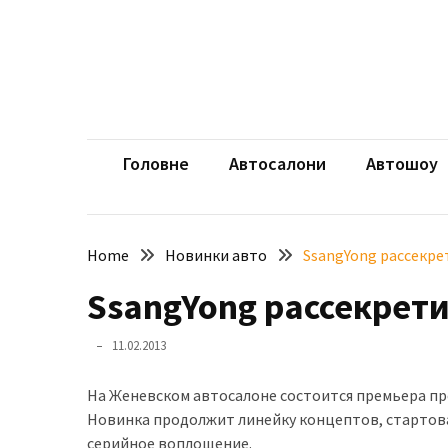
Skip
Skip
to
to
content
content
НЕДАВНІ
ЗАПИСИ
aut
Автомоб
Розкішний
і
Головне
Автосалони
Автошоу
потужний:
електромобіль
Bentley
Home
Новинки авто
SsangYong рассекре
Torcal
SsangYong рассекрети
Нарешті
презентували
11.02.2013
новий
BMW
На Женевском автосалоне состоится премьера пре
X5
Новинка продолжит линейку концептов, стартовав
Neue
серийное воплощение.
Klasse