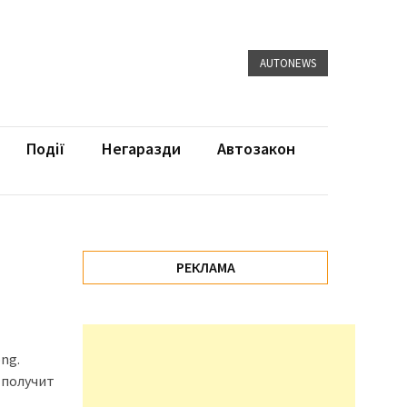
AUTONEWS
Події
Негаразди
Автозакон
РЕКЛАМА
ng.
 получит