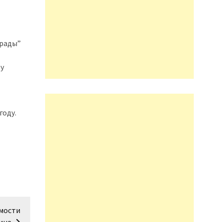
арады”
зу
году.
имости