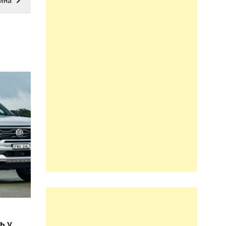
ина
n
ь у