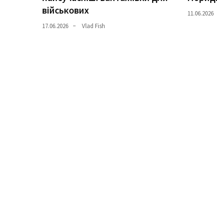
військових
11.06.2026
Історії
17.06.2026
Vlad Fish
(3 678)
Тюнинг
і
спорт
(733)
Події
(521)
Автовласнику
(474)
Автозакон
(370)
Автошоу