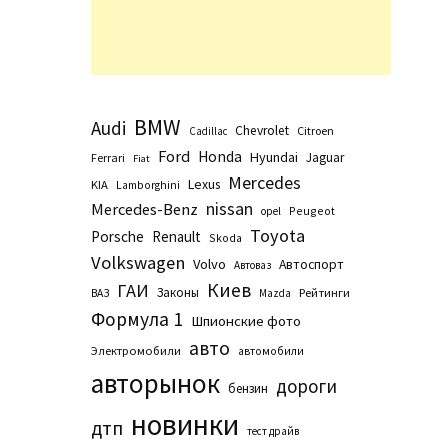
BMW
Audi
Chevrolet
Citroen
Cadillac
Ford
Honda
Hyundai
Jaguar
Ferrari
Fiat
Mercedes
Lexus
KIA
Lamborghini
nissan
Mercedes-Benz
Peugeot
opel
Toyota
Porsche
Renault
Skoda
Volkswagen
Volvo
Автоспорт
Автоваз
Киев
ГАИ
Законы
Рейтинги
ВАЗ
Маzda
Формула 1
Шпионские фото
авто
Электромобили
автомобили
авторынок
дороги
бензин
новинки
дтп
тест драйв