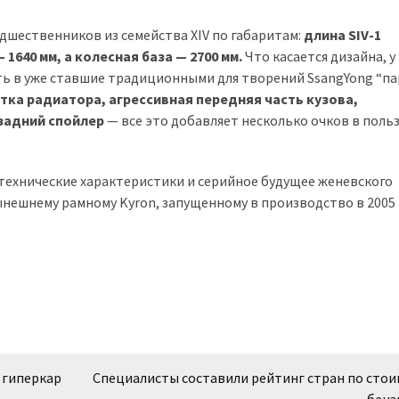
дшественников из семейства XIV по габаритам:
длина SIV-1
 1640 мм, а колесная база — 2700 мм.
Что касается дизайна, у
сть в уже ставшие традиционными для творений SsangYong “п
тка радиатора, агрессивная передняя часть кузова,
задний спойлер
— все это добавляет несколько очков в поль
технические характеристики и серийное будущее женевского
нешнему рамному Kyron, запущенному в производство в 2005 
 гиперкар
Специалисты составили рейтинг стран по сто