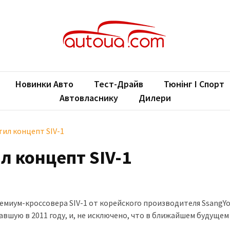
oUA.com
ільні новини
Новинки Авто
Тест-Драйв
Тюнінг І Спорт
Автовласнику
Дилери
тил концепт SIV-1
л концепт SIV-1
миум-кроссовера SIV-1 от корейского производителя SsangYo
шую в 2011 году, и, не исключено, что в ближайшем будущем