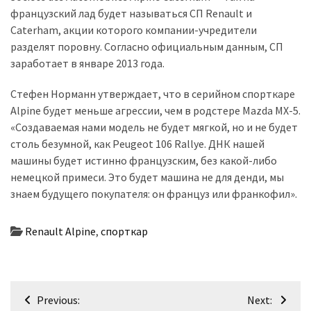
(358)
французский лад будет называться СП Renault и
Caterham, акции которого компании-учредители
Головне
разделят поровну. Согласно официальным данным, СП
(324)
заработает в январе 2013 года.
Тест-
Стефен Норманн утверждает, что в серийном спорткаре
драйв
Alpine будет меньше агрессии, чем в родстере Mazda MX-5.
(212)
«Создаваемая нами модель не будет мягкой, но и не будет
столь безумной, как Peugeot 106 Rallye. ДНК нашей
Без
машины будет истинно французским, без какой-либо
рубрики
немецкой примеси. Это будет машина не для денди, мы
(142)
знаем будущего покупателя: он француз или франкофил».
Renault Alpine
,
спорткар
Навігація
Previous:
Next: