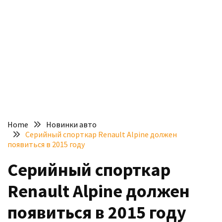
доступний
з
п’ятьма
різними
двигунами
У
рф
почали
масово
Home
Новинки авто
шукати
Серийный спорткар Renault Alpine должен
в
появиться в 2015 году
інтернеті
Серийный спорткар
“як
злити
Renault Alpine должен
бензин”
появиться в 2015 году
Scania