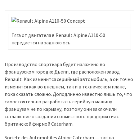
Історії
(3 678)
Тюнинг
Тяга от двигателя в Renault Alpine A110-50
і
передается на заднюю ось
спорт
(733)
Производство спорткара будет налажено во
Події
французском городке Дьепп, где расположен завод
(521)
Renault. Как изменится серийный автомобиль, а он точно
изменится как во внешнем, так и в техническом плане,
Автовласнику
пока сказать сложно. Доподлинно известно лишь то, что
(474)
самостоятельно разработать серийную машину
французам не по карману, поэтому они заключили
Автозакон
соглашение о создании совместного предприятия с
(370)
британской фирмой Caterham.
Автошоу
Societe des Automobiles Alpine Caterham — так на