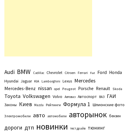
BMW
Audi
Ford
Honda
Chevrolet
Citroen
Ferrari
Cadillac
Fiat
Mercedes
Hyundai
Lexus
Jaguar
KIA
Lamborghini
nissan
Mercedes-Benz
Porsche
Renault
Peugeot
Skoda
opel
Toyota
Volkswagen
ГАИ
Volvo
Автоспорт
Автоваз
ВАЗ
Киев
Формула 1
Шпионские фото
Законы
Рейтинги
Маzda
авторынок
авто
бензин
Электромобили
автомобили
новинки
дтп
дороги
тюнинг
тест драйв