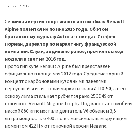
представила
27.12.2012
найсучасніші
вантажівки
С
ерийная версия спортивного автомобиля Renault
для
Alpine появится не позже 2015 года. Об этом
військових
британскому журналу Autocar поведал Стефен
Норман, директор по маркетингу французской
Нова
компании. Слухи, ходившие ранее, прочили выход
Honda
модели в свет на 2016 год.
Prelude:
Прототип купе Renault Alpine был представлен
гібридний
официально в конце мая 2012 года. Среднемоторный
камбек
концепт с карбоновыми кузовными панелями
вернувшейся из истории марки назвали
A110-50
, а в его
MOST
основу легла стальная трубчатая рама 25CD4S от
USED
гоночного Renault Megane Trophy. Под капот автомобиля
CATEGORIES
массой 880 кгпоместили двигатель V6 объемом 3,5
литра мощностью 400 л. с. и с максимальным крутящим
Новинки
моментом 422 Нм от гоночной версии Megane.
авто
(6 037)