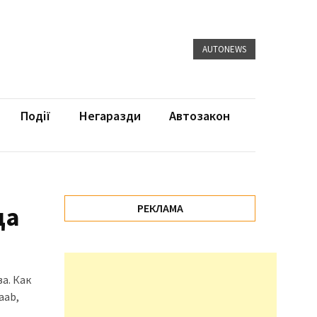
AUTONEWS
Події
Негаразди
Автозакон
да
РЕКЛАМА
а. Как
aab,