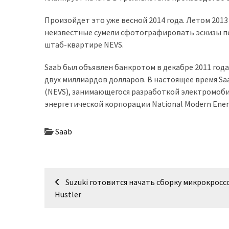
доступний
Произойдет это уже весной 2014 года. Летом 2013 
з
неизвестные сумели сфотографировать эскизы пе
п’ятьма
штаб-квартире NEVS.
різними
двигунами
Saab был объявлен банкротом в декабре 2011 год
двух миллиардов долларов. В настоящее время Saab
У
(NEVS), занимающегося разработкой электромоби
рф
энергетической корпорации National Modern Energ
почали
масово
Saab
шукати
в
інтернеті
“як
Навігація
злити
Suzuki готовится начать сборку микрокросс
записів
бензин”
Hustler
Scania