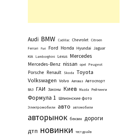
BMW
Audi
Chevrolet
Citroen
Cadillac
Ford
Honda
Hyundai
Jaguar
Ferrari
Fiat
Mercedes
Lexus
KIA
Lamborghini
nissan
Mercedes-Benz
Peugeot
opel
Toyota
Porsche
Renault
Skoda
Volkswagen
Volvo
Автоспорт
Автоваз
Киев
ГАИ
Законы
Рейтинги
ВАЗ
Маzda
Формула 1
Шпионские фото
авто
Электромобили
автомобили
авторынок
дороги
бензин
новинки
дтп
тест драйв