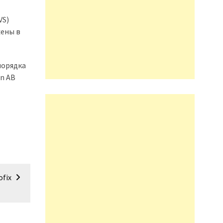
VS)
жены в
порядка
en AB
ofix