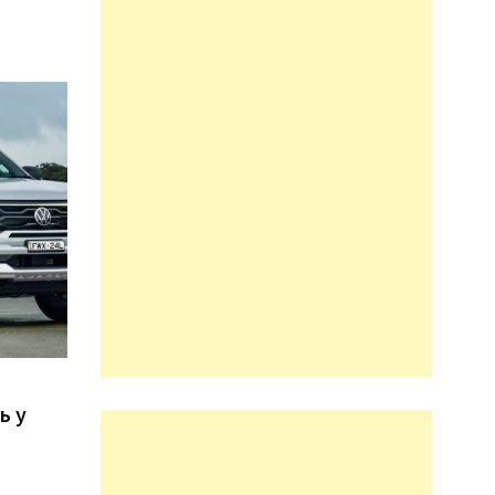
n
ь у