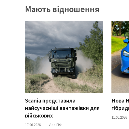
представила
Мають відношення
найсучасніші
вантажівки
для
військових
Нова
Honda
Prelude:
гібридний
камбек
MOST
USED
Scania представила
Нова H
CATEGORIES
найсучасніші вантажівки для
гібрид
Новинки
військових
11.06.2026
авто
17.06.2026
Vlad Fish
(6 037)