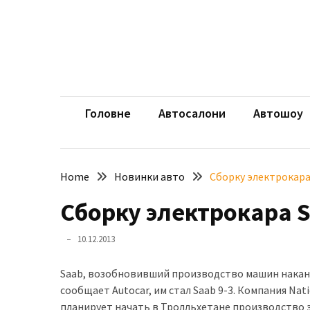
Skip
Skip
to
to
content
content
НЕДАВНІ
ЗАПИСИ
aut
Автомоб
Розкішний
і
Головне
Автосалони
Автошоу
потужний:
електромобіль
Bentley
Home
Новинки авто
Сборку электрокара
Torcal
Сборку электрокара S
Нарешті
презентували
10.12.2013
новий
BMW
Saab, возобновивший производство машин накану
X5
сообщает Autocar, им стал Saab 9-3. Компания Nati
Neue
планирует начать в Тролльхетане производство эл
Klasse