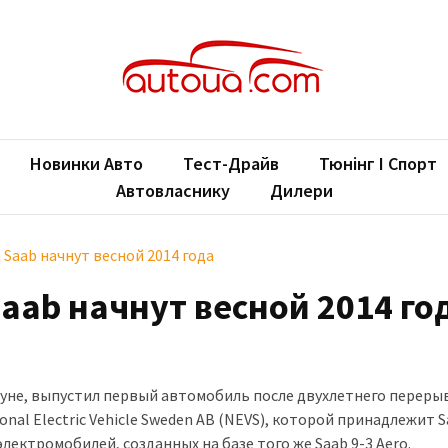
oUA.com
ільні новини
Новинки Авто
Тест-Драйв
Тюнінг І Спорт
Автовласнику
Дилери
 Saab начнут весной 2014 года
aab начнут весной 2014 го
не, выпустил первый автомобиль после двухлетнего перерыв
onal Electric Vehicle Sweden AB (NEVS), которой принадлежит S
ектромобилей, созданных на базе того же Saab 9-3 Aero.