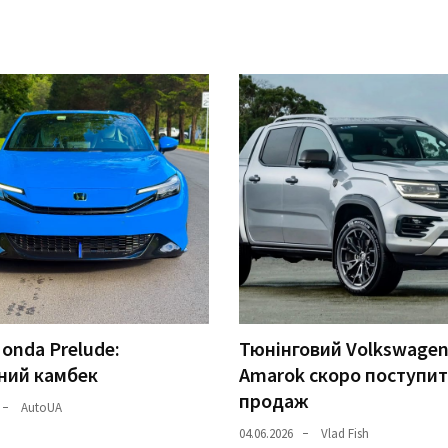
onda Prelude:
Тюнінговий Volkswage
ний камбек
Amarok скоро поступит
продаж
AutoUA
04.06.2026
Vlad Fish