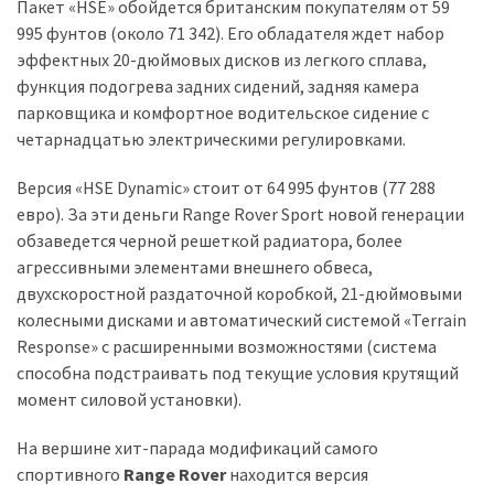
Пакет «HSE» обойдется британским покупателям от 59
995 фунтов (около 71 342). Его обладателя ждет набор
эффектных 20-дюймовых дисков из легкого сплава,
функция подогрева задних сидений, задняя камера
парковщика и комфортное водительское сидение с
четарнадцатью электрическими регулировками.
Версия «HSE Dynamic» стоит от 64 995 фунтов (77 288
евро). За эти деньги Range Rover Sport новой генерации
обзаведется черной решеткой радиатора, более
агрессивными элементами внешнего обвеса,
двухскоростной раздаточной коробкой, 21-дюймовыми
колесными дисками и автоматический системой «Terrain
Response» с расширенными возможностями (система
способна подстраивать под текущие условия крутящий
момент силовой установки).
На вершине хит-парада модификаций самого
спортивного
Range Rover
находится версия