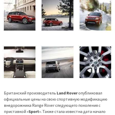
Історії
(3 678)
Тюнинг
і
спорт
(733)
Події
(521)
Автовласнику
(474)
Британский производитель
Land Rover
опубликовал
Автозакон
официальные цены на свою спортивную модификацию
(370)
внедорожника Range Rover следующего поколения с
приставкой «
Sport
». Также стала известна дата начало
Автошоу