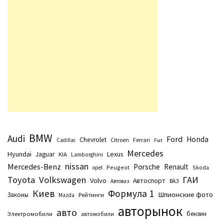
BMW
Audi
Ford
Honda
Chevrolet
Citroen
Ferrari
Cadillac
Fiat
Mercedes
Hyundai
Lexus
Jaguar
KIA
Lamborghini
nissan
Mercedes-Benz
Porsche
Renault
Peugeot
Skoda
opel
Toyota
Volkswagen
ГАИ
Volvo
Автоспорт
Автоваз
ВАЗ
Киев
Формула 1
Шпионские фото
Законы
Рейтинги
Маzda
авторынок
авто
бензин
Электромобили
автомобили