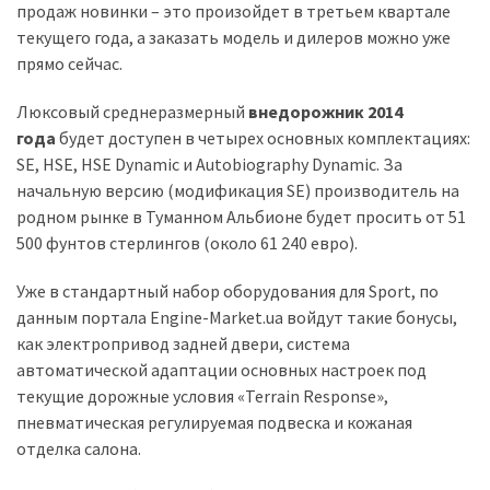
продаж новинки – это произойдет в третьем квартале
(358)
текущего года, а заказать модель и дилеров можно уже
Головне
прямо сейчас.
(324)
Люксовый среднеразмерный
внедорожник 2014
Тест-
года
будет доступен в четырех основных комплектациях:
драйв
SE, HSE, HSE Dynamic и Autobiography Dynamic. За
(212)
начальную версию (модификация SE) производитель на
родном рынке в Туманном Альбионе будет просить от 51
Без
500 фунтов стерлингов (около 61 240 евро).
рубрики
(142)
Уже в стандартный набор оборудования для Sport, по
данным портала Engine-Market.ua войдут такие бонусы,
как электропривод задней двери, система
автоматической адаптации основных настроек под
текущие дорожные условия «Terrain Response»,
пневматическая регулируемая подвеска и кожаная
отделка салона.