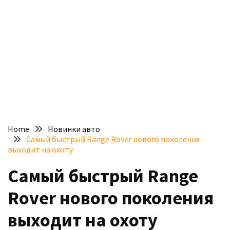
доступний
з
п’ятьма
різними
двигунами
У
рф
почали
масово
Home
Новинки авто
шукати
Самый быстрый Range Rover нового поколения
в
выходит на охоту
інтернеті
Самый быстрый Range
“як
злити
Rover нового поколения
бензин”
выходит на охоту
Scania