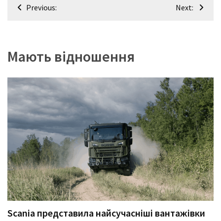
Навігація
Previous:
Next:
записів
Мають відношення
Scania представила найсучасніші вантажівки