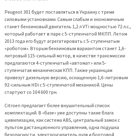
Peugeot 301 будет поставляться в Украину с тремя
силовыми установками. Самым слабым и экономичным
станет бензиновый двигатель 1,2 л VTi мощностью 72 л.с.,
который работает в паре с 5-ступенчатой МКПП. Летом
2013 года его будут агрегатировать с 5-ступенчатым
«роботом». Вторым бензиновым вариантом станет 1,6-
литровый 115-сильный мотор, в качестве трансмиссии
предлагаются 4-ступенчатый «автомат» или 5-
ступенчатая механическая КПП. Также украинцам
привезут дизельную версию, оснащенную 1,6-литровым
92-сильным HDi с 5-ступенчатой механикой. Цены
стартуют со 104 600 грн.
Citroen предлагает более внушительный список
комплектаций. В «базе» уже доступны такие блага
цивилизации, как система ABS, центральный замок с
пультом дистанционного управления, одна подушка
безопасности, электроусилитель руля и бортовой