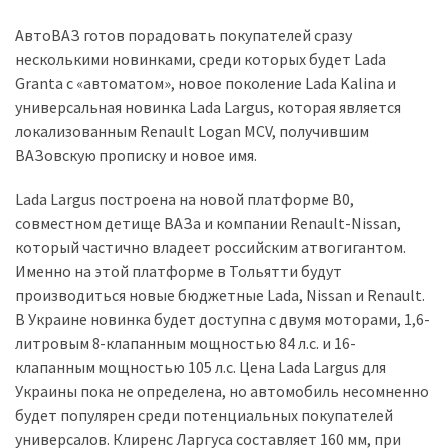
АвтоВАЗ готов порадовать покупателей сразу
Історії
несколькими новинками, среди которых будет Lada
(3 678)
Granta с «автоматом», новое поколение Lada Kalina и
универсальная новинка Lada Largus, которая является
Тюнинг
локализованным Renault Logan MCV, получившим
і
ВАЗовскую прописку и новое имя.
спорт
(733)
Lada Largus построена на новой платформе B0,
совместном детище ВАЗа и компании Renault-Nissan,
Події
который частично владеет российским атвогигантом.
(521)
Именно на этой платформе в Тольятти будут
производиться новые бюджетные Lada, Nissan и Renault.
Автовласнику
В Украине новинка будет доступна с двумя моторами, 1,6-
(474)
литровым 8-клапанным мощностью 84 л.с. и 16-
Автозакон
клапанным мощностью 105 л.с. Цена Lada Largus для
(370)
Украины пока не определена, но автомобиль несомненно
будет популярен среди потенциальных покупателей
Автошоу
универсалов. Клиренс Ларгуса составляет 160 мм, при