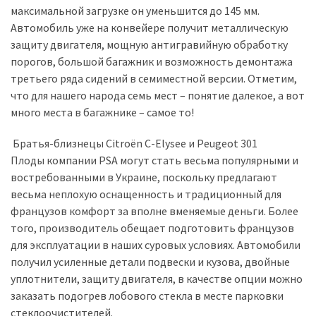
(358)
максимальной загрузке он уменьшится до 145 мм.
Автомобиль уже на конвейере получит металлическую
Головне
защиту двигателя, мощную антигравийную обработку
(324)
порогов, большой багажник и возможность демонтажа
третьего ряда сидений в семиместной версии. Отметим,
Тест-
что для нашего народа семь мест – понятие далекое, а вот
драйв
много места в багажнике – самое то!
(212)
Братья-близнецы Citroёn C-Elysee и Peugeot 301
Без
Плоды компании PSA могут стать весьма популярными и
рубрики
востребованными в Украине, поскольку предлагают
(142)
весьма неплохую оснащенность и традиционный для
французов комфорт за вполне вменяемые деньги. Более
того, производитель обещает подготовить французов
для эксплуатации в наших суровых условиях. Автомобили
получил усиленные детали подвески и кузова, двойные
уплотнители, защиту двигателя, в качестве опции можно
заказать подогрев лобового стекла в месте парковки
стеклоочистителей.