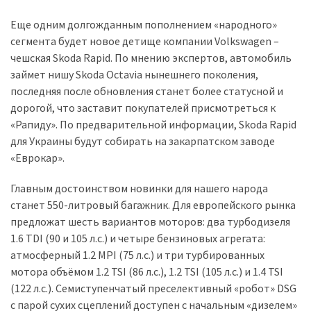
Еще одним долгожданным пополнением «народного»
сегмента будет новое детище компании Volkswagen –
чешская Skoda Rapid. По мнению экспертов, автомобиль
займет нишу Skoda Octavia нынешнего поколения,
последняя после обновления станет более статусной и
дорогой, что заставит покупателей присмотреться к
«Рапиду». По предварительной информации, Skoda Rapid
для Украины будут собирать на закарпатском заводе
«Еврокар».
Главным достоинством новинки для нашего народа
станет 550-литровый багажник. Для европейского рынка
предложат шесть вариантов моторов: два турбодизеля
1.6 TDI (90 и 105 л.с.) и четыре бензиновых агрегата:
атмосферный 1.2 MPI (75 л.с.) и три турбированных
мотора объёмом 1.2 TSI (86 л.с.), 1.2 TSI (105 л.с.) и 1.4 TSI
(122 л.с.). Семиступенчатый преселективный «робот» DSG
с парой сухих сцеплений доступен с начальным «дизелем»