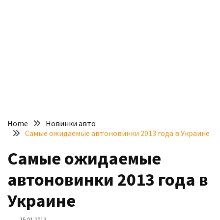
доступний
з
п’ятьма
різними
двигунами
У
рф
почали
масово
Home
Новинки авто
шукати
Самые ожидаемые автоновинки 2013 года в Украине
в
інтернеті
Самые ожидаемые
“як
автоновинки 2013 года в
злити
бензин”
Украине
Scania
15.01.2013