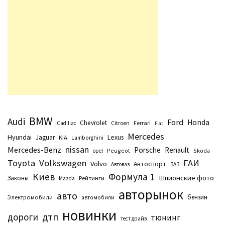
BMW
Audi
Ford
Honda
Chevrolet
Citroen
Ferrari
Cadillac
Fiat
Mercedes
Hyundai
Lexus
Jaguar
KIA
Lamborghini
nissan
Mercedes-Benz
Porsche
Renault
Peugeot
Skoda
opel
Toyota
Volkswagen
ГАИ
Volvo
Автоспорт
Автоваз
ВАЗ
Киев
Формула 1
Шпионские фото
Законы
Рейтинги
Маzda
авторынок
авто
бензин
Электромобили
автомобили
новинки
дтп
дороги
тюнинг
тест драйв