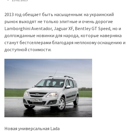
представила
найсучасніші
вантажівки
2013 год обещает быть насыщенным: на украинский
для
рынок выходят не только элитные и очень дорогие
військових
Lamborghini Aventador, Jaguar XF, Bentley GT Speed, но и
долгожданные новинки для народа, которые наверняка
Нова
станут бестселлерами благодаря неплохому оснащению и
Honda
доступной стоимости.
Prelude:
гібридний
камбек
MOST
USED
CATEGORIES
Новинки
авто
Новая универсальная Lada
(6 037)