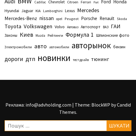
BMW
Audi
Ford
Honda
Chevrolet
Citroen
Ferrari
Cadillac
Fiat
Mercedes
Hyundai
Lexus
Jaguar
KIA
Lamborghini
nissan
Mercedes-Benz
Porsche
Renault
Peugeot
Skoda
opel
Toyota
Volkswagen
ГАИ
Volvo
Автоспорт
Автоваз
ВАЗ
Киев
Формула 1
Шпионские фото
Законы
Рейтинги
Маzda
авторынок
авто
бензин
Электромобили
автомобили
новинки
дтп
дороги
тюнинг
тест драйв
Реклама: info@advholding.com
|
Theme: BlockWP by
Candid
Themes
.
Пошук: