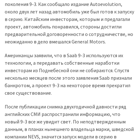
поколения 9-3. Как сообщало издание Autoevolution,
около двух лет назад автомобиль уже был готов к запуску
Історії
в серию. Китайским инвесторам, которым и предлагали
(3 678)
проект, автомобиль понравился, стороны достигли
предварительной договоренности о сотрудничестве, но
Тюнинг
неожиданно в дело вмешался General Motors.
і
спорт
Американцы заявили, что в Saab 9-3 используются их
(733)
технологии, а передавать собственные наработки
инвесторам из Поднебесной они не собираются. Спустя
Події
несколько месяцев после этого заявления Saab признали
(521)
банкротом, а проект 9-3 на некоторое время прекратил
Автовласнику
свое существование.
(474)
После публикации снимка двухгодичной давности ряд
английских СМИ распространили информацию, что
Автозакон
новый 9-3 все же увидит свет. По неподтвержденным
(370)
данным, в планах нынешнего владельца марки, шведской
Автошоу
компании NEVS, значится запуск модели в серию в