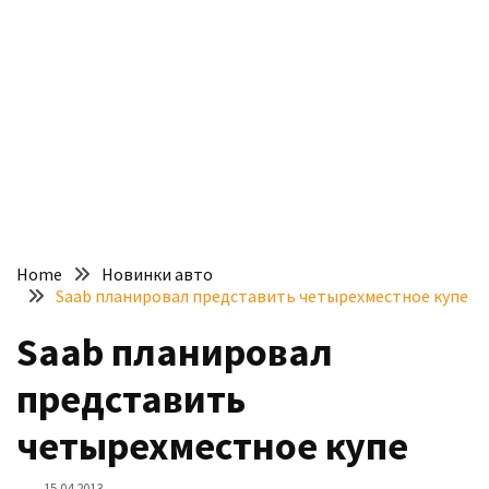
доступний
з
п’ятьма
різними
двигунами
У
рф
почали
масово
Home
Новинки авто
шукати
Saab планировал представить четырехместное купе
в
інтернеті
Saab планировал
“як
представить
злити
бензин”
четырехместное купе
Scania
15.04.2013