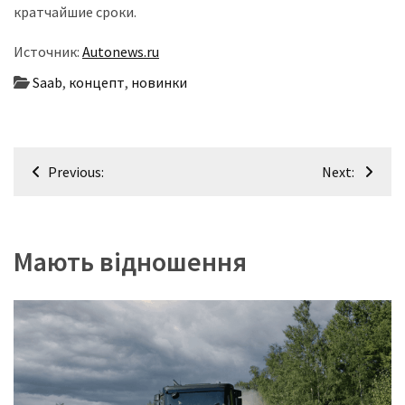
(358)
кратчайшие сроки.
Головне
Источник:
Autonews.ru
(324)
Saab
,
концепт
,
новинки
Тест-
драйв
Навігація
(212)
Previous:
Next:
записів
Без
рубрики
(142)
Мають відношення