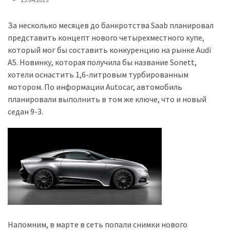
представила
найсучасніші
вантажівки
За несколько месяцев до банкротства Saab планировал
для
представить концепт нового четырехместного купе,
військових
который мог бы составить конкуренцию на рынке Audi
A5. Новинку, которая получила бы название Sonett,
Нова
хотели оснастить 1,6-литровым турбированным
Honda
мотором. По информации Autocar, автомобиль
Prelude:
планировали выполнить в том же ключе, что и новый
гібридний
седан 9-3.
камбек
MOST
USED
CATEGORIES
Новинки
авто
Напомним, в марте в сеть попали снимки нового
(6 037)