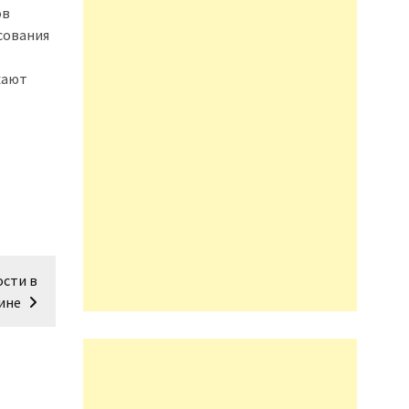
ов
сования
жают
сти в
ине