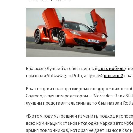
доступний
з
п’ятьма
різними
двигунами
У
рф
почали
В классе «Лучший отечественный
автомобиль
» п
масово
признали Volkswagen Polo, а лучшей
машиной
в ка
шукати
в
В категории полноразмерных внедорожников побед
інтернеті
Cayman, а лучшим родстером — Mercedes-Benz SL.
“як
лучшим представительским авто был назван Roll
злити
бензин”
«В этом году мы решили изменить подход к голос
всех номинациях становится одна марка автомоби
Scania
армия поклонников, которая не дает шансов свои