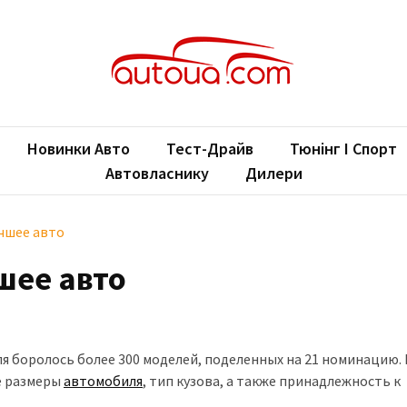
oUA.com
ільні новини
Новинки Авто
Тест-Драйв
Тюнінг І Спорт
Автовласнику
Дилери
чшее авто
шее авто
еля боролось более 300 моделей, поделенных на 21 номинацию.
е размеры
автомобиля
, тип кузова, а также принадлежность к