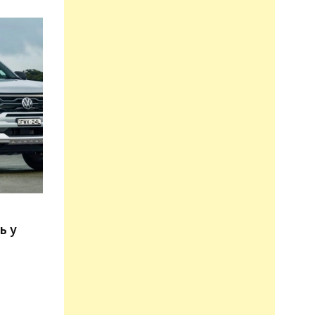
n
ь у