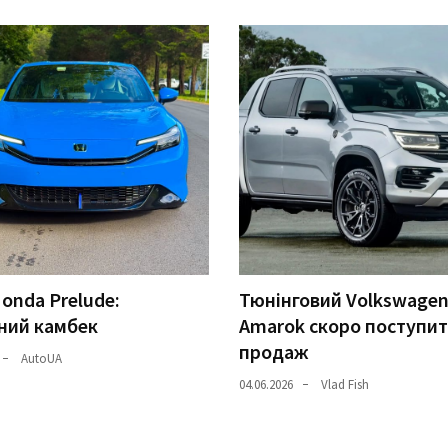
onda Prelude:
Тюнінговий Volkswage
ний камбек
Amarok скоро поступит
продаж
AutoUA
04.06.2026
Vlad Fish