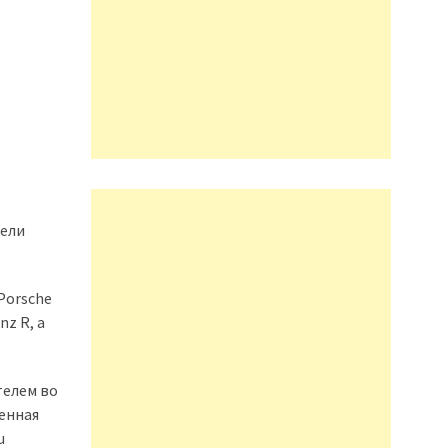
тели
Porsche
z R, а
телем во
ленная
u