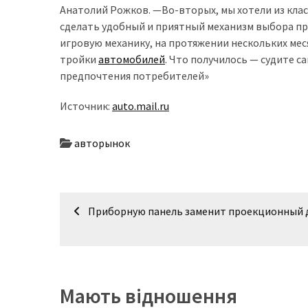
представила
Анатолий Рожков. —Во-вторых, мы хотели из кл
найсучасніші
сделать удобный и приятный механизм выбора пр
вантажівки
игровую механику, на протяжении нескольких ме
для
тройки
автомобилей
. Что получилось — судите 
військових
предпочтения потребителей»
Нова
Источник:
auto.mail.ru
Honda
Prelude:
авторынок
гібридний
камбек
Навігація
Приборную панель заменит проекционный 
MOST
записів
USED
CATEGORIES
Новинки
авто
Мають відношення
(6 037)