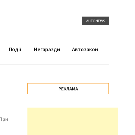
AUTONEWS
Події
Негаразди
Автозакон
РЕКЛАМА
 При