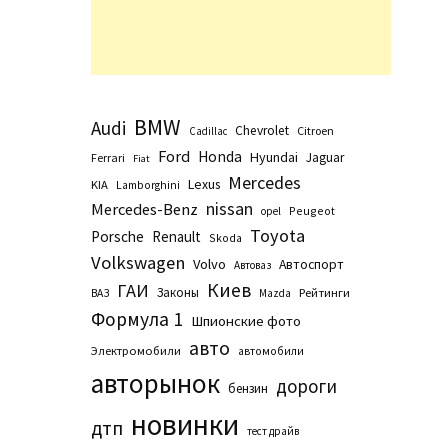
BMW
Audi
Chevrolet
Citroen
Cadillac
Ford
Honda
Hyundai
Jaguar
Ferrari
Fiat
Mercedes
Lexus
KIA
Lamborghini
nissan
Mercedes-Benz
Peugeot
opel
Toyota
Porsche
Renault
Skoda
Volkswagen
Volvo
Автоспорт
Автоваз
Киев
ГАИ
Законы
Рейтинги
ВАЗ
Маzda
Формула 1
Шпионские фото
авто
Электромобили
автомобили
авторынок
дороги
бензин
новинки
дтп
тест драйв