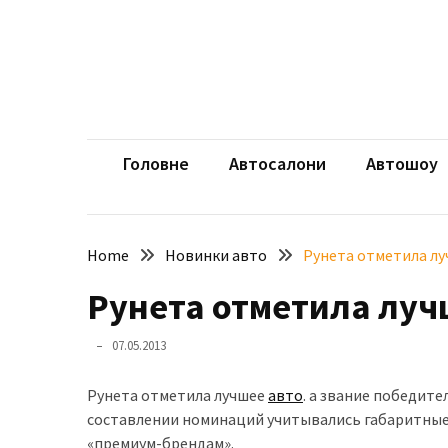
Skip
Skip
to
to
content
content
НЕДАВНІ
ЗАПИСИ
aut
Автомоб
Розкішний
і
Головне
Автосалони
Автошоу
потужний:
електромобіль
Bentley
Home
Новинки авто
Рунета отметила лу
Torcal
Рунета отметила луч
Нарешті
презентували
07.05.2013
новий
BMW
Рунета отметила лучшее
авто
. а звание победит
X5
составлении номинаций учитывались габаритны
Neue
«премиум-брендам».
Klasse