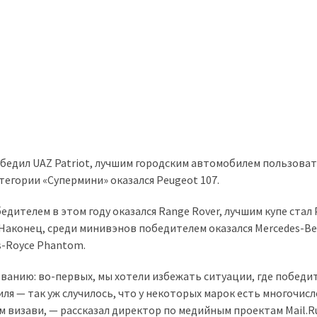
обедил UAZ Patriot, лучшим городским автомобилем пользова
тегории «Супермини» оказался Peugeot 107.
ителем в этом году оказался Range Rover, лучшим купе стал 
 Наконец, среди минивэнов победителем оказался Mercedes-Ben
s-Royce Phantom.
ованию: во-первых, мы хотели избежать ситуации, где победи
ля — так уж случилось, что у некоторых марок есть многочис
м визави, — рассказал директор по медийным проектам Mail.R