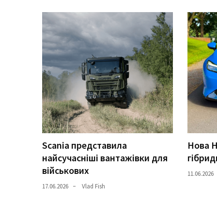
Історії
(3 678)
Тюнинг
і
спорт
(733)
Події
(521)
Scania представила
Нова H
Автовласнику
(474)
найсучасніші вантажівки для
гібрид
військових
11.06.2026
Автозакон
17.06.2026
Vlad Fish
(370)
Автошоу