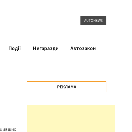
AUTONEWS
Події
Негаразди
Автозакон
РЕКЛАМА
ешивших