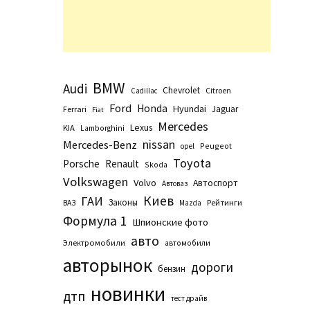
BMW
Audi
Chevrolet
Citroen
Cadillac
Ford
Honda
Hyundai
Jaguar
Ferrari
Fiat
Mercedes
Lexus
KIA
Lamborghini
nissan
Mercedes-Benz
Peugeot
opel
Toyota
Porsche
Renault
Skoda
Volkswagen
Volvo
Автоспорт
Автоваз
Киев
ГАИ
Законы
Рейтинги
ВАЗ
Маzda
Формула 1
Шпионские фото
авто
Электромобили
автомобили
авторынок
дороги
бензин
новинки
дтп
тест драйв