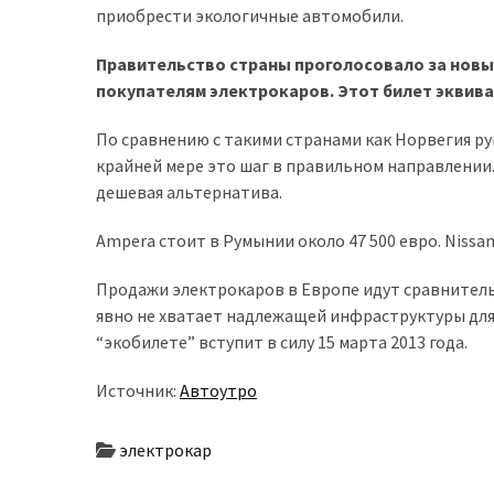
приобрести экологичные автомобили.
доступний
з
Правительство страны проголосовало за нов
п’ятьма
покупателям электрокаров. Этот билет эквивал
різними
двигунами
По сравнению с такими странами как Норвегия ру
крайней мере это шаг в правильном направлении.
У
дешевая альтернатива.
рф
почали
Ampera стоит в Румынии около 47 500 евро. Nissan
масово
шукати
Продажи электрокаров в Европе идут сравнитель
в
явно не хватает надлежащей инфраструктуры для 
інтернеті
“экобилете” вступит в силу 15 марта 2013 года.
“як
Источник:
Автоутро
злити
бензин”
электрокар
Scania