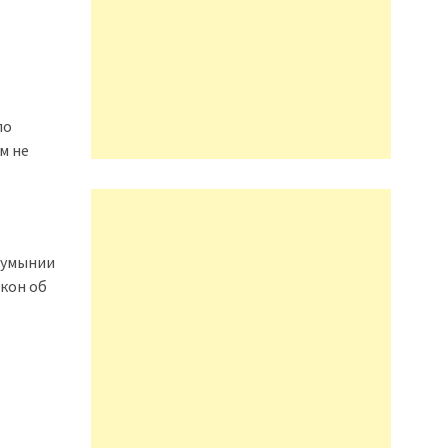
по
м не
Румынии
акон об