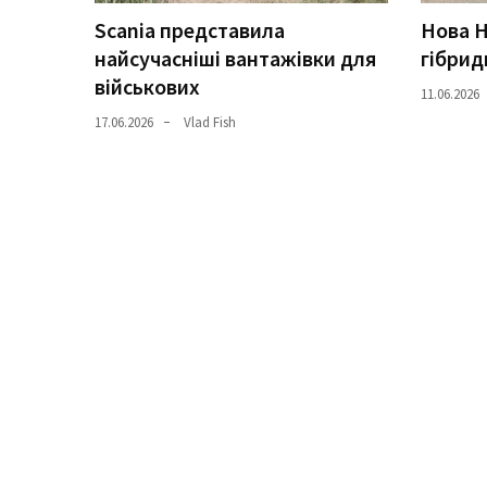
Scania представила
Нова H
Історії
найсучасніші вантажівки для
гібрид
(3 678)
військових
11.06.2026
Тюнинг
17.06.2026
Vlad Fish
і
спорт
(733)
Події
(521)
Автовласнику
(474)
Автозакон
(370)
Автошоу