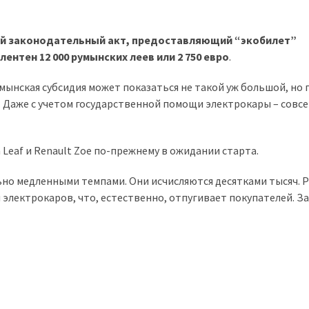
ый законодательный акт, предоставляющий “экобилет”
ентен 12 000 румынских леев или 2 750 евро
.
мынская субсидия может показаться не такой уж большой, но 
 Даже с учетом государственной помощи электрокары – совсе
 Leaf и Renault Zoe по-прежнему в ожидании старта.
но медленными темпами. Они исчисляются десятками тысяч. 
электрокаров, что, естественно, отпугивает покупателей. З