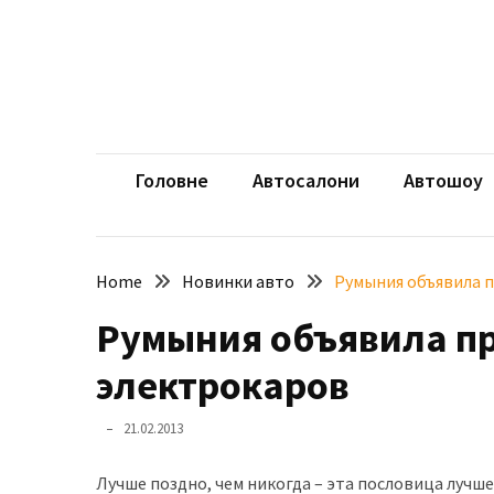
Skip
Skip
to
to
content
content
НЕДАВНІ
ЗАПИСИ
aut
Автомоб
Розкішний
і
Головне
Автосалони
Автошоу
потужний:
електромобіль
Bentley
Home
Новинки авто
Румыния объявила п
Torcal
Румыния объявила пр
Нарешті
презентували
электрокаров
новий
BMW
21.02.2013
X5
Neue
Лучше поздно, чем никогда – эта пословица луч
Klasse