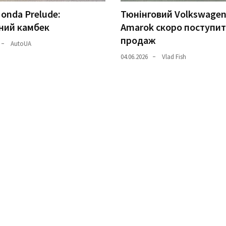
onda Prelude:
Тюнінговий Volkswage
ний камбек
Amarok скоро поступит
продаж
AutoUA
04.06.2026
Vlad Fish