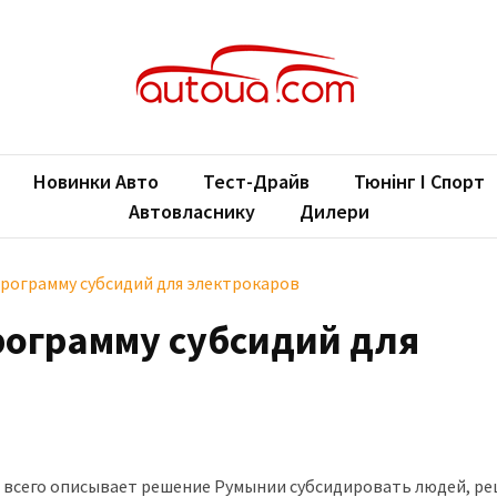
oUA.com
ільні новини
Новинки Авто
Тест-Драйв
Тюнінг І Спорт
Автовласнику
Дилери
рограмму субсидий для электрокаров
ограмму субсидий для
ше всего описывает решение Румынии субсидировать людей, р