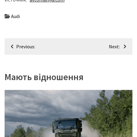
Audi
Навігація
Previous:
Next:
записів
Мають відношення