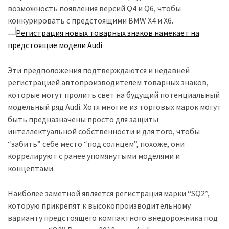
возможность появления версий Q4 и Q6, чтобы
конкурировать с предстоящими BMW X4 и X6.
Історії
(3 678)
Тюнинг
і
Эти предположения подтверждаются и недавней
спорт
регистрацией автопроизводителем товарных знаков,
(733)
которые могут пролить свет на будущий потенциальный
модельный ряд Audi. Хотя многие из торговых марок могут
Події
быть предназначены просто для защиты
(521)
интеллектуальной собственности и для того, чтобы
“забить” себе место “под солнцем”, похоже, они
Автовласнику
коррелируют с ранее упомянутыми моделями и
(474)
концептами.
Автозакон
Наиболее заметной является регистрация марки “SQ2”,
(370)
которую прикрепят к высокопроизводительному
варианту предстоящего компактного внедорожника под
Автошоу