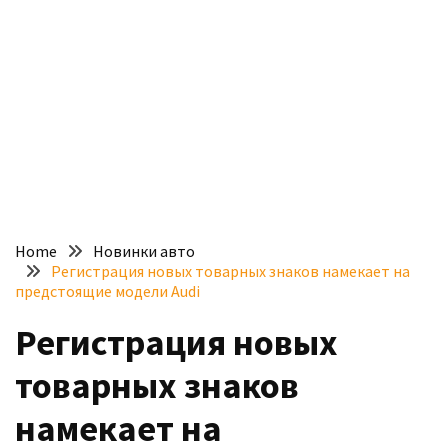
доступний
з
п’ятьма
різними
двигунами
У
рф
почали
масово
Home
Новинки авто
шукати
Регистрация новых товарных знаков намекает на
в
предстоящие модели Audi
інтернеті
Регистрация новых
“як
злити
товарных знаков
бензин”
намекает на
Scania