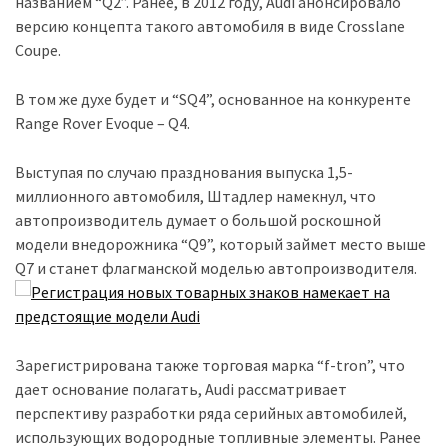
названием “Q2”. Ранее, в 2012 году, Audi анонсировало
(358)
версию концепта такого автомобиля в виде Crosslane
Coupe.
Головне
(324)
В том же духе будет и “SQ4”, основанное на конкуренте
Range Rover Evoque – Q4.
Тест-
драйв
Выступая по случаю празднования выпуска 1,5-
(212)
миллионного автомобиля, Штадлер намекнул, что
Без
автопроизводитель думает о большой роскошной
рубрики
модели внедорожника “Q9”, который займет место выше
(142)
Q7 и станет флагманской моделью автопроизводителя.
Зарегистрирована также торговая марка “f-tron”, что
дает основание полагать, Audi рассматривает
перспективу разработки ряда серийных автомобилей,
использующих водородные топливные элементы. Ранее