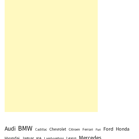
BMW
Audi
Ford
Honda
Chevrolet
Citroen
Ferrari
Cadillac
Fiat
Mercedes
Hyundai
Lexus
Jaguar
KIA
Lamborghini