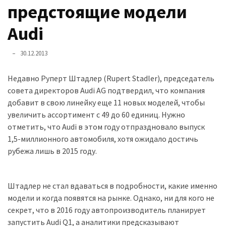
представила
предстоящие модели
найсучасніші
вантажівки
Audi
для
військових
30.12.2013
Нова
Недавно Руперт Штадлер (Rupert Stadler), председатель
Honda
совета директоров Audi AG подтвердил, что компания
Prelude:
добавит в свою линейку еще 11 новых моделей, чтобы
гібридний
увеличить ассортимент с 49 до 60 единиц. Нужно
камбек
отметить, что Audi в этом году отпраздновало выпуск
1,5-миллионного автомобиля, хотя ожидало достичь
рубежа лишь в 2015 году.
MOST
USED
CATEGORIES
Штадлер не стал вдаваться в подробности, какие именно
модели и когда появятся на рынке. Однако, ни для кого не
Новинки
секрет, что в 2016 году автопроизводитель планирует
авто
запустить Audi Q1, а аналитики предсказывают
(6 037)