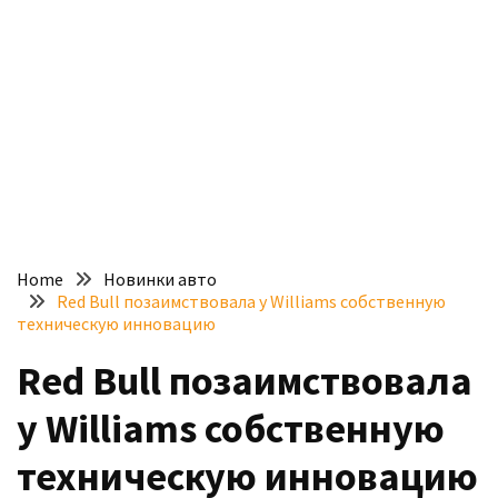
доступний
з
п’ятьма
різними
двигунами
У
рф
почали
масово
Home
Новинки авто
шукати
Red Bull позаимствовала у Williams собственную
в
техническую инновацию
інтернеті
Red Bull позаимствовала
“як
злити
у Williams собственную
бензин”
техническую инновацию
Scania