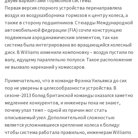
двумя вариантами тормозной системы.
Первая версия спорного устройства перенаправляла
Історії
воздух из воздухазборника тормозов к центру колеса, а
(3 678)
также в сторону подшипников. Стюарды Международной
автомобильной федерации (FIA) сочли конструкцию
Тюнинг
подвижным аэродинамическим элементом, так как
і
система была интегрирована во вращающийся колесный
спорт
диск. В Williams изменили компоновку – воздух пустили по
(733)
валу, идущему параллельно полуоси. Такое расположение
не вызвало нареканий у комиссаров.
Події
(521)
Примечательно, что в команде Фрэнка Уильямса до сих
пор не уверены в целесообразности устройства. В
Автовласнику
сезоне-2013 болид британской команды оказался заметно
(474)
медленнее конкурентов, и инженеры пока не знают,
почему упал темп – одной из причин мог стать
Автозакон
описываемый узел. Дополнительной сложностью
(370)
является усложнившееся крепление колеса к болиду:
чтобы система работала правильно, инженерам Williams
Автошоу