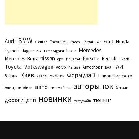
BMW
Audi
Ford
Honda
Chevrolet
Citroen
Ferrari
Cadillac
Fiat
Mercedes
Hyundai
Lexus
Jaguar
KIA
Lamborghini
nissan
Mercedes-Benz
Porsche
Renault
Peugeot
Skoda
opel
Toyota
Volkswagen
ГАИ
Volvo
Автоспорт
Автоваз
ВАЗ
Киев
Формула 1
Шпионские фото
Законы
Рейтинги
Маzda
авторынок
авто
бензин
Электромобили
автомобили
новинки
дтп
дороги
тюнинг
тест драйв