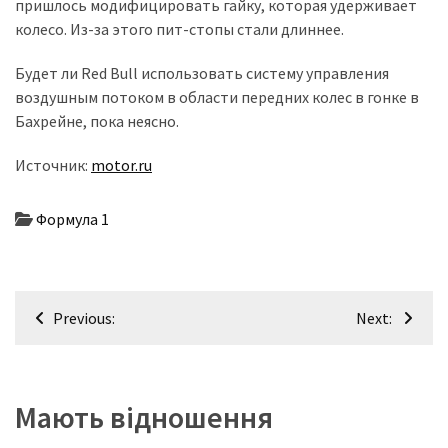
пришлось модифицировать гайку, которая удерживает
(358)
колесо. Из-за этого пит-стопы стали длиннее.
Головне
Будет ли Red Bull использовать систему управления
(324)
воздушным потоком в области передних колеc в гонке в
Бахрейне, пока неясно.
Тест-
драйв
Источник:
motor.ru
(212)
Без
Формула 1
рубрики
(142)
Навігація
Previous:
Next:
записів
Мають відношення