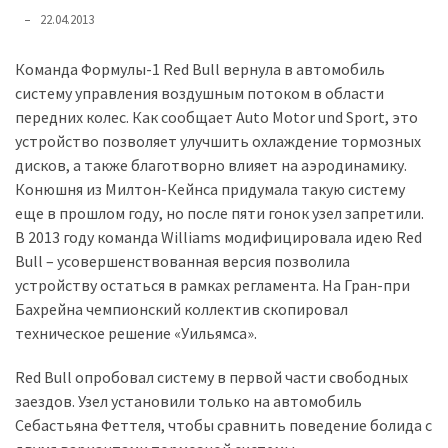
представила
22.04.2013
найсучасніші
вантажівки
Команда Формулы-1 Red Bull вернула в автомобиль
для
систему управления воздушным потоком в области
військових
передних колеc. Как сообщает Auto Motor und Sport, это
устройство позволяет улучшить охлаждение тормозных
Нова
дисков, а также благотворно влияет на аэродинамику.
Honda
Конюшня из Милтон-Кейнса придумала такую систему
Prelude:
еще в прошлом году, но после пяти гонок узел запретили.
гібридний
В 2013 году команда Williams модифицировала идею Red
камбек
Bull – усовершенствованная версия позволила
устройству остаться в рамках регламента. На Гран-при
MOST
Бахрейна чемпионский коллектив скопировал
USED
техническое решение «Уильямса».
CATEGORIES
Red Bull опробовал систему в первой части свободных
Новинки
заездов. Узел установили только на автомобиль
авто
Себастьяна Феттеля, чтобы сравнить поведение болида с
(6 037)