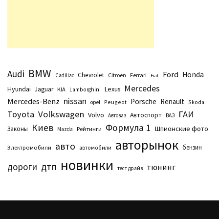
BMW
Audi
Ford
Honda
Chevrolet
Citroen
Ferrari
Cadillac
Fiat
Mercedes
Hyundai
Lexus
Jaguar
KIA
Lamborghini
nissan
Mercedes-Benz
Porsche
Renault
Peugeot
Skoda
opel
Toyota
Volkswagen
ГАИ
Volvo
Автоспорт
Автоваз
ВАЗ
Киев
Формула 1
Шпионские фото
Законы
Рейтинги
Маzda
авторынок
авто
бензин
Электромобили
автомобили
новинки
дтп
дороги
тюнинг
тест драйв