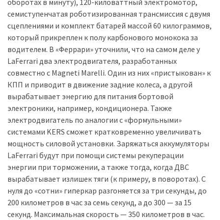
оборотах в минуту), 120-киловаттный электромотор,
(358)
семиступенчатая роботизированная трансмиссия с двумя
сцеплениями и комплект батарей массой 60 килограммов,
Головне
который прикреплен к полу карбонового монокока за
(324)
водителем. В «Феррари» уточнили, что на самом деле у
LaFerrari два электродвигателя, разработанных
Тест-
совместно с Magneti Marelli. Один из них «пристыкован» к
драйв
КПП и приводит в движение задние колеса, а другой
(212)
вырабатывает энергию для питания бортовой
Без
электроники, например, кондиционера. Также
рубрики
электродвигатель по аналогии с «формульными»
(142)
системами KERS сможет кратковременно увеличивать
мощность силовой установки. Заряжаться аккумуляторы
LaFerrari будут при помощи системы рекуперации
энергии при торможении, а также тогда, когда ДВС
вырабатывает излишек тяги (к примеру, в поворотах). С
нуля до «сотни» гиперкар разгоняется за три секунды, до
200 километров в час за семь секунд, а до 300 — за 15
секунд. Максимальная скорость — 350 километров в час.