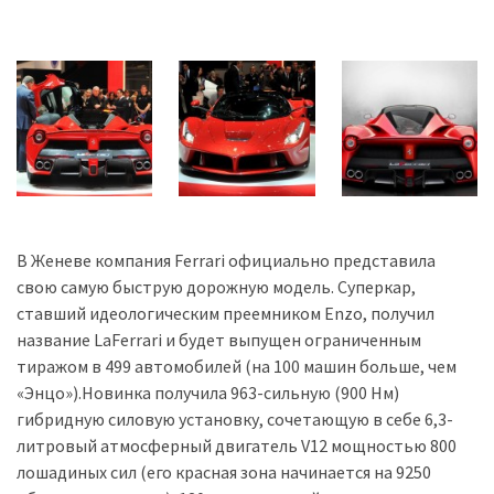
Історії
(3 678)
Тюнинг
і
спорт
(733)
Події
В Женеве компания Ferrari официально представила
(521)
свою самую быструю дорожную модель. Суперкар,
ставший идеологическим преемником Enzo, получил
Автовласнику
название LaFerrari и будет выпущен ограниченным
(474)
тиражом в 499 автомобилей (на 100 машин больше, чем
«Энцо»).Новинка получила 963-сильную (900 Нм)
Автозакон
гибридную силовую установку, сочетающую в себе 6,3-
(370)
литровый атмосферный двигатель V12 мощностью 800
лошадиных сил (его красная зона начинается на 9250
Автошоу