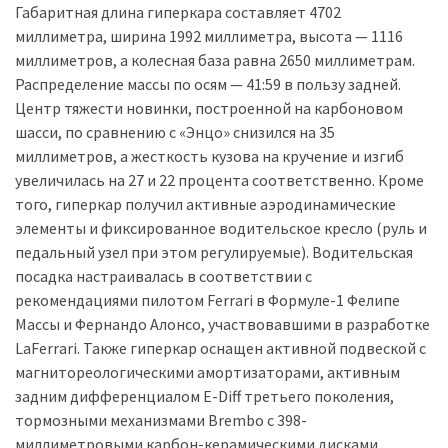
Габаритная длина гиперкара составляет 4702
миллиметра, ширина 1992 миллиметра, высота — 1116
миллиметров, а колесная база равна 2650 миллиметрам.
Распределение массы по осям — 41:59 в пользу задней.
Центр тяжести новинки, построенной на карбоновом
шасси, по сравнению с «Энцо» снизился на 35
миллиметров, а жесткость кузова на кручение и изгиб
увеличилась на 27 и 22 процента соответственно. Кроме
того, гиперкар получил активные аэродинамические
элементы и фиксированное водительское кресло (руль и
педальный узел при этом регулируемые). Водительская
посадка настраивалась в соответствии с
рекомендациями пилотом Ferrari в Формуле-1 Фелипе
Массы и Фернандо Алонсо, участвовавшими в разработке
LaFerrari. Также гиперкар оснащен активной подвеской с
магнитореологическими амортизаторами, активным
задним дифференциалом E-Diff третьего поколения,
тормозными механизмами Brembo с 398-
миллиметровыми карбон-керамическими дисками