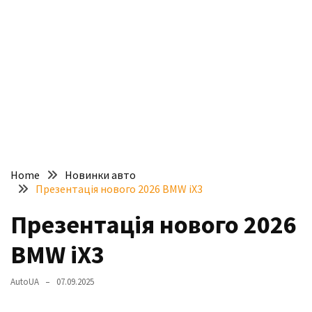
доступний
з
п’ятьма
різними
двигунами
У
рф
почали
масово
Home
Новинки авто
шукати
Презентація нового 2026 BMW iX3
в
інтернеті
Презентація нового 2026
“як
BMW iX3
злити
бензин”
AutoUA
07.09.2025
Scania