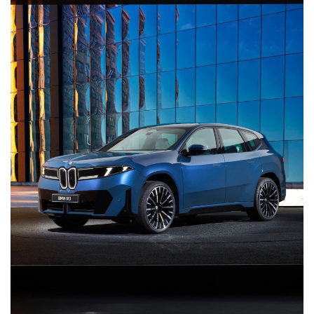
Історії
(3 678)
Тюнинг
і
спорт
(733)
Події
(521)
Автовласнику
(474)
Автозакон
(370)
Автошоу