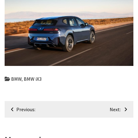
BMW
,
BMW iX3
Навігація
Previous:
Next:
записів