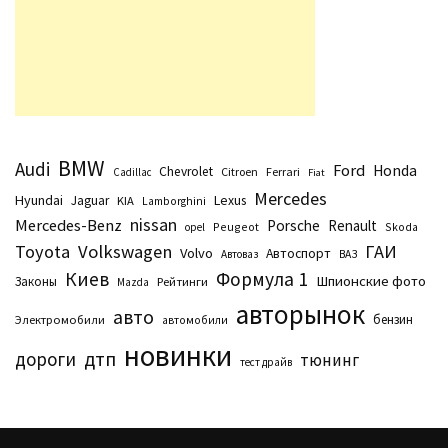
BMW
Audi
Ford
Honda
Chevrolet
Citroen
Ferrari
Cadillac
Fiat
Mercedes
Hyundai
Lexus
Jaguar
KIA
Lamborghini
nissan
Mercedes-Benz
Porsche
Renault
Peugeot
Skoda
opel
Toyota
Volkswagen
ГАИ
Volvo
Автоспорт
Автоваз
ВАЗ
Киев
Формула 1
Шпионские фото
Законы
Рейтинги
Маzda
авторынок
авто
бензин
Электромобили
автомобили
новинки
дтп
дороги
тюнинг
тест драйв