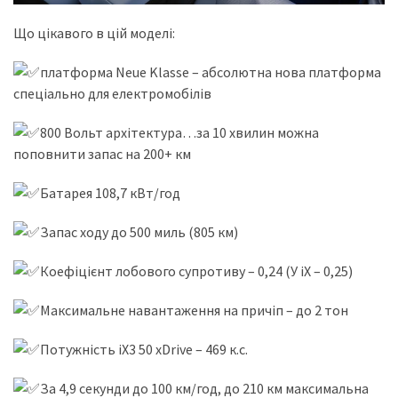
Що цікавого в цій моделі:
платформа Neue Klasse – абсолютна нова платформа
спеціально для електромобілів
800 Вольт архітектура…за 10 хвилин можна
поповнити запас на 200+ км
Батарея 108,7 кВт/год
Запас ходу до 500 миль (805 км)
Коефіцієнт лобового супротиву – 0,24 (У іХ – 0,25)
Максимальне навантаження на причіп – до 2 тон
Потужність іХ3 50 xDrive – 469 к.с.
За 4,9 секунди до 100 км/год, до 210 км максимальна