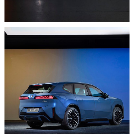
(358)
Головне
(324)
Тест-
драйв
(212)
Без
рубрики
(142)