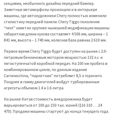
(358)
секциями, необычного дизайна передний бампер.
Заметные метаморфозы произошли и в интерьере
Головне
машины, где автохудожники Chery полностью изменили
(324)
стилистику передней панели. Chery Tiggo поколения
“next” заметно крупнее нынешней модификации машины:
Тест-
габаритная длина кузова составляет 4 506 мм, ширина – 1
драйв
841 мм, высота – 1 740 мм, колесная база равнаа 2 610 мм.
(212)
Первое время Chery Tiggo будет доступен на рынке с 2.0-
Без
литровым бензиновым мотором мощностью 132 л.с. и
рубрики
пятиступенчатой коробкой передач. На 100 км пробега в
(142)
комбинированном цикле, по данным издания
Carnewschina, “паркетник” потребляет 8,5 л горючего.
Позднее в гамму двигателей войдут турбированные
агрегаты объемом 1.4 и 1.6 литра.
На рынке Китая стоимость внедорожника будет
варьироваться от 100 до 150 тыс. юаней ($16 310 … 24
470). Продажи машины стартуют до конца текущего года.