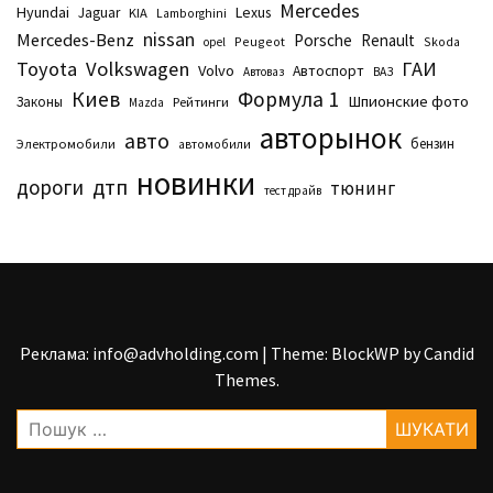
Mercedes
Hyundai
Lexus
Jaguar
KIA
Lamborghini
nissan
Mercedes-Benz
Porsche
Renault
Peugeot
Skoda
opel
Toyota
Volkswagen
ГАИ
Volvo
Автоспорт
Автоваз
ВАЗ
Киев
Формула 1
Шпионские фото
Законы
Рейтинги
Маzda
авторынок
авто
бензин
Электромобили
автомобили
новинки
дтп
дороги
тюнинг
тест драйв
Реклама: info@advholding.com
|
Theme: BlockWP by
Candid
Themes
.
Пошук: