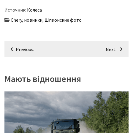
Источник:
Колеса
Chery
,
новинки
,
Шпионские фото
Навігація
Previous:
Next:
записів
Мають відношення