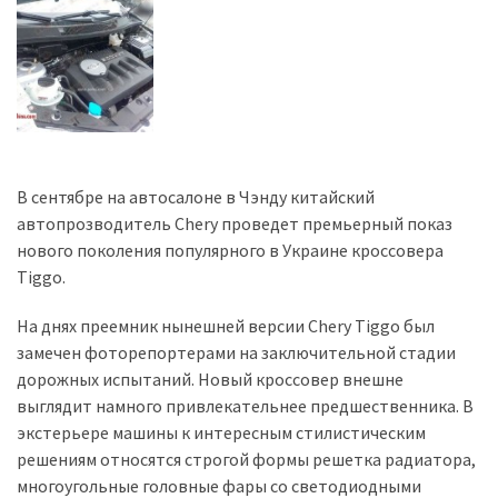
Історії
(3 678)
Тюнинг
і
спорт
В сентябре на автосалоне в Чэнду китайский
(733)
автопрозводитель Chery проведет премьерный показ
нового поколения популярного в Украине кроссовера
Події
Tiggo.
(521)
На днях преемник нынешней версии Chery Tiggo был
Автовласнику
замечен фоторепортерами на заключительной стадии
(474)
дорожных испытаний. Новый кроссовер внешне
выглядит намного привлекательнее предшественника. В
Автозакон
экстерьере машины к интересным стилистическим
(370)
решениям относятся строгой формы решетка радиатора,
Автошоу
многоугольные головные фары со светодиодными