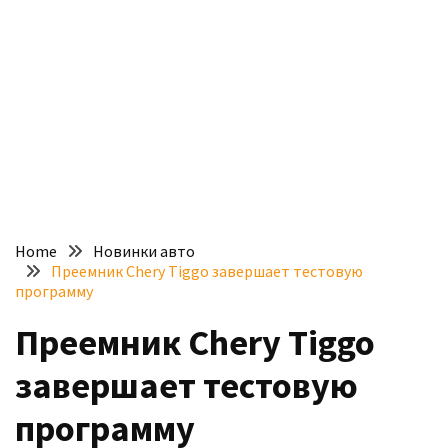
доступний
з
п’ятьма
різними
двигунами
У
рф
почали
масово
Home
Новинки авто
шукати
Преемник Chery Tiggo завершает тестовую
в
программу
інтернеті
Преемник Chery Tiggo
“як
злити
завершает тестовую
бензин”
программу
Scania