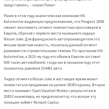
представлен», – сказал Пикат.
Історії
Ранее в этом году аналитическая компания IHS
(3 678)
Automotive выдвинула предположение, что Peugeot 2008
Тюнинг
сможет возглавить сегмент компактных кроссоверов в
і
Европе, сбросив с первого места нынешнего лидера
спорт
Nissan Juke. Для французского автопроизводителя это
(733)
весьма приятная новость, поскольку данный сегмент
развивается стремительными темпам. По прогнозам IHS
Події
Automotive, к 2015-му году его объем в Европе составит
(521)
500 тысяч автомобилей, тогда как в прошлом году этот
показатель равнялся 154461 авто.
Автовласнику
(474)
Лидер сегмента Nissan Juke в настоящее время может
похвастаться продажами на уровне 38383 единиц. Второе
Автозакон
место занимает Opel/Vauxhall Mokka с результатом в
(370)
25853 экземпляра, но предполагается, что вскоре эту
позицию займет Renault Captur.
Автошоу