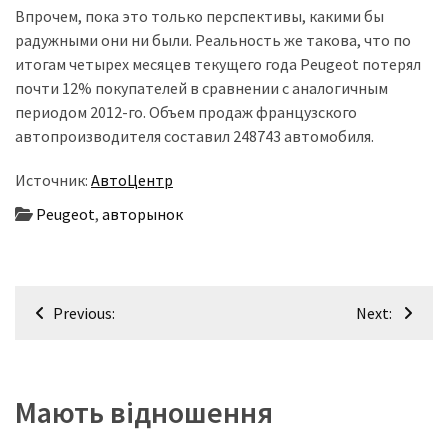
(358)
Впрочем, пока это только перспективы, какими бы
радужными они ни были. Реальность же такова, что по
Головне
итогам четырех месяцев текущего года Peugeot потерял
(324)
почти 12% покупателей в сравнении с аналогичным
периодом 2012-го. Объем продаж французского
Тест-
автопроизводителя составил 248743 автомобиля.
драйв
(212)
Источник:
АвтоЦентр
Peugeot
,
авторынок
Без
рубрики
(142)
Навігація
Previous:
Next:
записів
Мають відношення