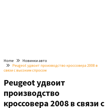
доступний
з
п’ятьма
різними
двигунами
У
рф
почали
масово
Home
Новинки авто
шукати
Peugeot удвоит производство кроссовера 2008 в
в
связи с высоким спросом
інтернеті
Peugeot удвоит
“як
злити
производство
бензин”
кроссовера 2008 в связи с
Scania