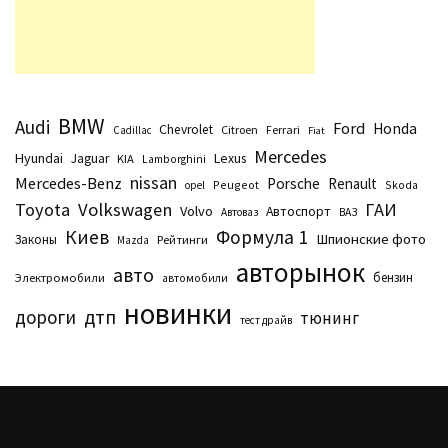
BMW
Audi
Ford
Honda
Chevrolet
Citroen
Ferrari
Cadillac
Fiat
Mercedes
Hyundai
Lexus
Jaguar
KIA
Lamborghini
nissan
Mercedes-Benz
Porsche
Renault
Peugeot
Skoda
opel
Toyota
Volkswagen
ГАИ
Volvo
Автоспорт
Автоваз
ВАЗ
Киев
Формула 1
Шпионские фото
Законы
Рейтинги
Маzda
авторынок
авто
бензин
Электромобили
автомобили
новинки
дтп
дороги
тюнинг
тест драйв