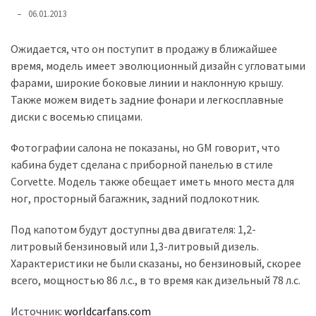
представила
06.01.2013
найсучасніші
вантажівки
Ожидается, что он поступит в продажу в ближайшее
для
время, модель имеет эволюционный дизайн с угловатыми
військових
фарами, широкие боковые линии и наклонную крышу.
Также можем видеть задние фонари и легкосплавные
Нова
диски с восемью спицами.
Honda
Prelude:
Фотографии салона не показаны, но GM говорит, что
гібридний
кабина будет сделана с приборной панелью в стиле
камбек
Corvette. Модель также обещает иметь много места для
ног, просторный багажник, задний подлокотник.
MOST
Под капотом будут доступны два двигателя: 1,2-
USED
CATEGORIES
литровый бензиновый или 1,3-литровый дизель.
Характеристики не были сказаны, но бензиновый, скорее
Новинки
всего, мощностью 86 л.с., в то время как дизельный 78 л.с.
авто
Источник:
worldcarfans.com
(6 037)