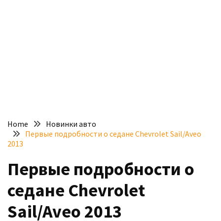
доступний
з
п’ятьма
різними
двигунами
У
рф
почали
масово
Home
Новинки авто
шукати
Первые подробности о седане Chevrolet Sail/Aveo
в
2013
інтернеті
Первые подробности о
“як
злити
седане Chevrolet
бензин”
Sail/Aveo 2013
Scania