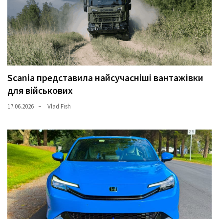
(358)
Головне
(324)
Тест-
драйв
Scania представила найсучасніші вантажівки
(212)
для військових
Без
17.06.2026
Vlad Fish
рубрики
(142)