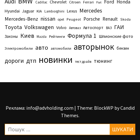
BMW
Audi
Ford
Honda
Chevrolet
Citroen
Ferrari
Cadillac
Fiat
Mercedes
Hyundai
Lexus
Jaguar
KIA
Lamborghini
nissan
Mercedes-Benz
Porsche
Renault
Peugeot
Skoda
opel
Toyota
Volkswagen
ГАИ
Volvo
Автоспорт
Автоваз
ВАЗ
Киев
Формула 1
Шпионские фото
Законы
Рейтинги
Маzda
авторынок
авто
бензин
Электромобили
автомобили
новинки
дтп
дороги
тюнинг
тест драйв
Реклама: info@advholding.com
|
Theme: BlockWP by
Candid
Themes
.
Пошук: