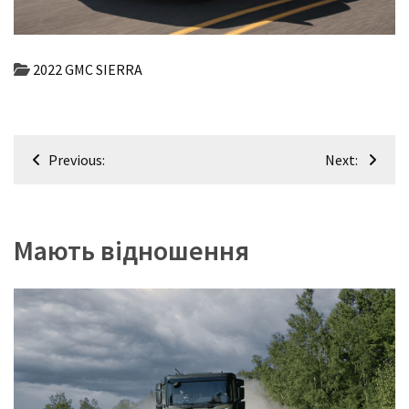
(358)
Головне
2022 GMC SIERRA
(324)
Тест-
драйв
Навігація
(212)
Previous:
Next:
записів
Без
рубрики
Мають відношення
(142)