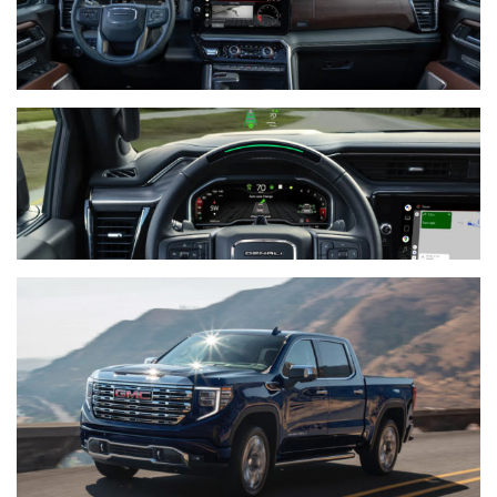
Історії
(3 678)
Тюнинг
і
спорт
(733)
Події
(521)
Автовласнику
(474)
Автозакон
(370)
Автошоу