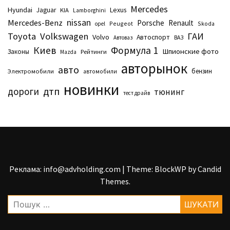
Mercedes
Hyundai
Lexus
Jaguar
KIA
Lamborghini
nissan
Mercedes-Benz
Porsche
Renault
Peugeot
Skoda
opel
Toyota
Volkswagen
ГАИ
Volvo
Автоспорт
Автоваз
ВАЗ
Киев
Формула 1
Шпионские фото
Законы
Рейтинги
Маzda
авторынок
авто
бензин
Электромобили
автомобили
новинки
дтп
дороги
тюнинг
тест драйв
Реклама: info@advholding.com
|
Theme: BlockWP by
Candid
Themes
.
Пошук: