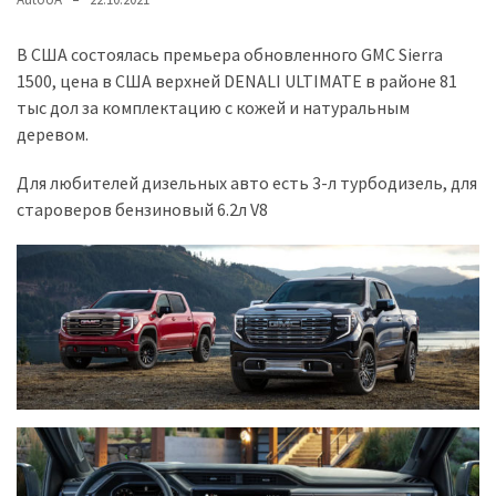
представила
найсучасніші
вантажівки
В США состоялась премьера обновленного GMC Sierra
для
1500, цена в США верхней DENALI ULTIMATE в районе 81
військових
тыс дол за комплектацию с кожей и натуральным
деревом.
Нова
Для любителей дизельных авто есть 3-л турбодизель, для
Honda
староверов бензиновый 6.2л V8
Prelude:
гібридний
камбек
MOST
USED
CATEGORIES
Новинки
авто
(6 037)