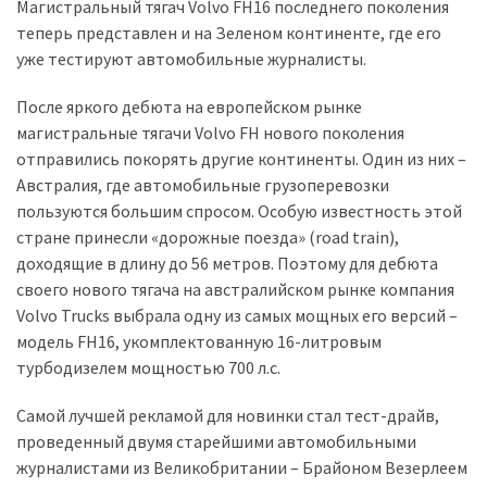
представила
Магистральный тягач Volvo FH16 последнего поколения
найсучасніші
теперь представлен и на Зеленом континенте, где его
вантажівки
уже тестируют автомобильные журналисты.
для
військових
После яркого дебюта на европейском рынке
магистральные тягачи Volvo FH нового поколения
Нова
отправились покорять другие континенты. Один из них –
Honda
Австралия, где автомобильные грузоперевозки
Prelude:
пользуются большим спросом. Особую известность этой
гібридний
стране принесли «дорожные поезда» (road train),
камбек
доходящие в длину до 56 метров. Поэтому для дебюта
своего нового тягача на австралийском рынке компания
Volvo Trucks выбрала одну из самых мощных его версий –
MOST
модель FH16, укомплектованную 16-литровым
USED
турбодизелем мощностью 700 л.с.
CATEGORIES
Самой лучшей рекламой для новинки стал тест-драйв,
Новинки
проведенный двумя старейшими автомобильными
авто
журналистами из Великобритании – Брайоном Везерлеем
(6 037)