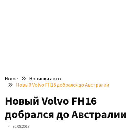
доступний
з
п’ятьма
різними
двигунами
У
рф
почали
масово
Home
Новинки авто
шукати
Новый Volvo FH16 добрался до Австралии
в
інтернеті
Новый Volvo FH16
“як
добрался до Австралии
злити
бензин”
30.08.2013
Scania