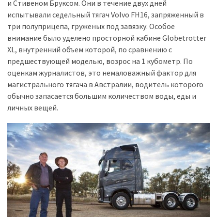
и Стивеном Бруксом. Они в течение двух дней
испытывали седельный тягач Volvo FH16, запряженный в
Історії
три полуприцепа, груженых под завязку. Особое
(3 678)
внимание было уделено просторной кабине Globetrotter
XL, внутренний объем которой, по сравнению с
Тюнинг
предшествующей моделью, возрос на 1 кубометр. По
і
оценкам журналистов, это немаловажный фактор для
спорт
магистрального тягача в Австралии, водитель которого
(733)
обычно запасается большим количеством воды, еды и
личных вещей.
Події
(521)
Автовласнику
(474)
Автозакон
(370)
Автошоу