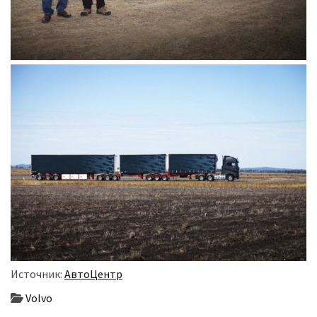
(358)
Головне
(324)
Тест-
драйв
(212)
Без
рубрики
(142)
Источник:
АвтоЦентр
Volvo