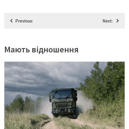
Навігація
Previous:
Next:
записів
Мають відношення