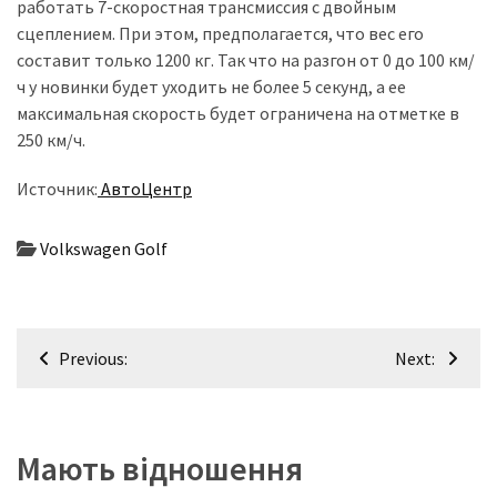
работать 7-скоростная трансмиссия с двойным
сцеплением. При этом, предполагается, что вес его
Історії
составит только 1200 кг. Так что на разгон от 0 до 100 км/
(3 678)
ч у новинки будет уходить не более 5 секунд, а ее
максимальная скорость будет ограничена на отметке в
Тюнинг
250 км/ч.
і
спорт
Источник:
АвтоЦентр
(733)
Volkswagen Golf
Події
(521)
Автовласнику
Навігація
(474)
Previous:
Next:
записів
Автозакон
(370)
Мають відношення
Автошоу