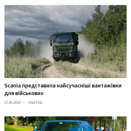
(358)
Головне
(324)
Тест-
драйв
(212)
Без
рубрики
(142)
Scania представила найсучасніші вантажівки
для військових
17.06.2026
Vlad Fish