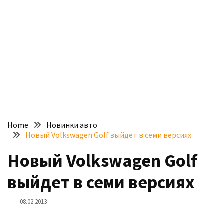
доступний
з
п’ятьма
різними
двигунами
У
рф
почали
масово
Home
Новинки авто
шукати
Новый Volkswagen Golf выйдет в семи версиях
в
інтернеті
Новый Volkswagen Golf
“як
выйдет в семи версиях
злити
бензин”
08.02.2013
Scania