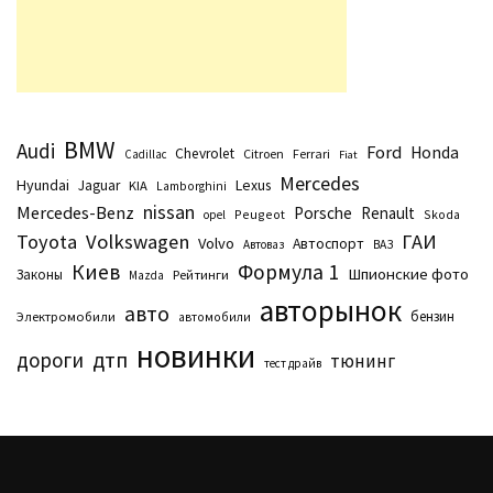
BMW
Audi
Ford
Honda
Chevrolet
Citroen
Ferrari
Cadillac
Fiat
Mercedes
Hyundai
Lexus
Jaguar
KIA
Lamborghini
nissan
Mercedes-Benz
Porsche
Renault
Peugeot
Skoda
opel
Toyota
Volkswagen
ГАИ
Volvo
Автоспорт
Автоваз
ВАЗ
Киев
Формула 1
Шпионские фото
Законы
Рейтинги
Маzda
авторынок
авто
бензин
Электромобили
автомобили
новинки
дтп
дороги
тюнинг
тест драйв