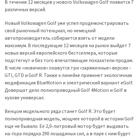
представила
В течение 12 месяцев у нового Volkswagen Golf появится 7
найсучасніші
различных версий.
вантажівки
для
Новый Volkswagen Golf уже успел продемонстрировать
військових
свой рыночный потенциал, но немецкий
автопроизводитель собирается взять от модели
Нова
максимум. В последующие 12 месяцев на рынок выйдет 7
Honda
новых версий европейского бестселлера, которые
Prelude:
подстегнут и без того впечатляющие показатели продаж.
гібридний
В числе «новичков» окажутся три «заряженные» версии –
камбек
GTI, GTD и Golf R. Также к линейке примкнет экологичная
модификация BlueMotion и электрический вариант eGolf.
Довершат дело полноприводный Golf 4Motion и Golf в
MOST
кузове универсал.
USED
CATEGORIES
Венцом модельного ряда станет Golf R. Это будет
полноприводная модель, мощнее которой в истории Golf
Новинки
еще не бывало. Ее 2,0-литровый мотор будет выдавать
авто
на-гора порядка 290 лошадиных сил, а в паре с ним будет
(6 037)