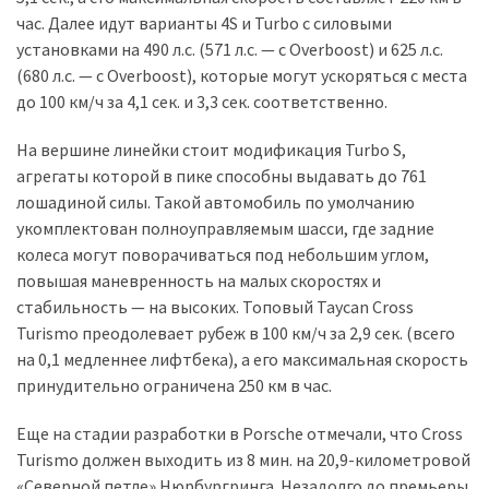
час. Далее идут варианты 4S и Turbo с силовыми
установками на 490 л.с. (571 л.с. — с Overboost) и 625 л.с.
(680 л.с. — с Overboost), которые могут ускоряться с места
до 100 км/ч за 4,1 сек. и 3,3 сек. соответственно.
На вершине линейки стоит модификация Turbo S,
агрегаты которой в пике способны выдавать до 761
лошадиной силы. Такой автомобиль по умолчанию
укомплектован полноуправляемым шасси, где задние
колеса могут поворачиваться под небольшим углом,
повышая маневренность на малых скоростях и
стабильность — на высоких. Топовый Taycan Cross
Turismo преодолевает рубеж в 100 км/ч за 2,9 сек. (всего
на 0,1 медленнее лифтбека), а его максимальная скорость
принудительно ограничена 250 км в час.
Еще на стадии разработки в Porsche отмечали, что Cross
Turismo должен выходить из 8 мин. на 20,9-километровой
«Северной петле» Нюрбургринга. Незадолго до премьеры