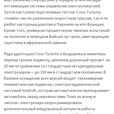
(358)
оптимизации системы управления электроэнергией.
Затем наступила пора полевых тестов: Cross Turismo
Головне
«гоняли» как по различным скоростным трассам, так и по
(324)
разбитым горным дорогам в Пиренеях на юге Франции.
Кроме того, универсал прошел серию тяжелых испытаний
Тест-
на полигоне в немецком Вайсахе на треке, имитирующим
драйв
грунтовку в африканской саванне.
(212)
Ради адаптации Cross Turismo к бездорожью инженеры
Без
перенастроили подвеску, увеличив дорожный просвет на
рубрики
20 мм по сравнению со стандартным четырехдверным
(142)
электрокаром — до 150 мм в стандартном положении. В
базовое оснащение всех версий входит трехкамерная
пневматическая подвеска с электрогидравлической
системой Smatlift, которая автоматически приподнимает
автомобиль перед неровностями. Плюс ко всему в
«мозгах» электрокара запрограммировали
дополнительный внедорожный алгоритм работы