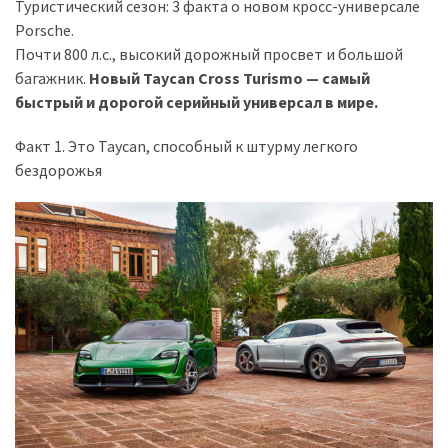
представила
Туристический сезон: 3 факта о новом кросс-универсале
найсучасніші
Porsche.
вантажівки
Почти 800 л.с., высокий дорожный просвет и большой
для
багажник.
Новый Taycan Cross Turismo — самый
військових
быстрый и дорогой серийный универсал в мире.
Нова
Факт 1. Это Taycan, способный к штурму легкого
Honda
бездорожья
Prelude:
гібридний
камбек
MOST
USED
CATEGORIES
Новинки
авто
(6 037)