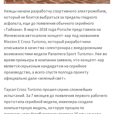
Історії
Немцы начали разработку спортивного электромобиля,
(3 678)
который не боится выбраться за пределы гладкого
асфальта, еще до появления обычного серийного
Тюнинг
«Тайкана». В марте 2018 года Porsche представила на
і
Женевском автосалоне концепт-кар под названием
спорт
Mission E Cross Turismo, который разработчики
(733)
описывали в качества «электрокара с внедорожными
возможностями модели Panamera Sport Turismo». Уже во
Події
время премьеры в компании заявили, что концепт-кар
(521)
является серьезным кандидатом на серийное
производство, а всего спустя полгода проекту
Автовласнику
официально дали «зеленый свет».
(474)
Taycan Cross Turismo прошел серию сложнейших
Автозакон
испытаний. За 7 месяцев до появления первого рабочего
(370)
прототипа серийной модели, инженеры создали
компьютерную модель, которую прошла по
Автошоу
виртуальному Нюрбургрингу порядка 10 млн км ради