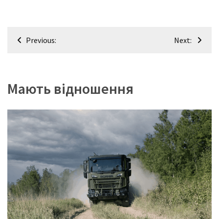
Навігація
Previous:
Next:
записів
Мають відношення