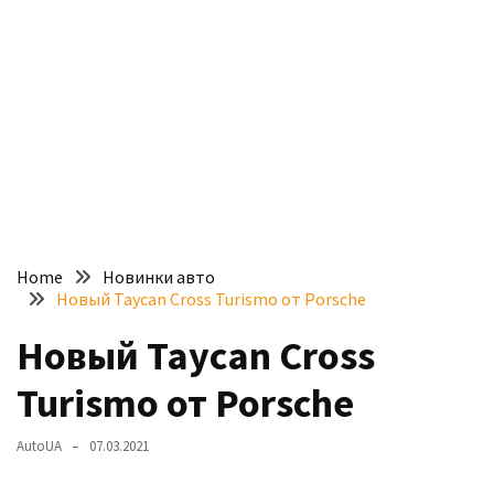
доступний
з
п’ятьма
різними
двигунами
У
рф
почали
масово
Home
Новинки авто
шукати
Новый Taycan Cross Turismo от Porsche
в
інтернеті
Новый Taycan Cross
“як
Turismo от Porsche
злити
бензин”
AutoUA
07.03.2021
Scania