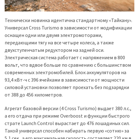
Технически новинка идентична стандартному «Тайкану».
Универсал Cross Turismo в зависимости от модификации
оснащен одни или двумя электромоторами,
передающими тягу на все четыре колеса, а также
двухступенчатым редуктором на задней оси.
Электрическая система работает с напряжением в 800
вольт, что вдвое больше по сравнению с большинством
современных электромобилей. Блок аккумуляторов на
93,4 кВт-ч с 396 ячейками в зависимости от мощности
силовой установки позволяет проехать без подзарядки
от 388 до 456 километров.
Агрегат базовой версии (4 Cross Turismo) выдает 380 л.с.,
а его отдача при режиме Overboost и функции быстрого
страте Launch Control вырастает до 476 лошадиных сил.
Такой универсал способен набирать первую «сотню» за
5,1 сек., а его максимальная скорость составляет 220 км в