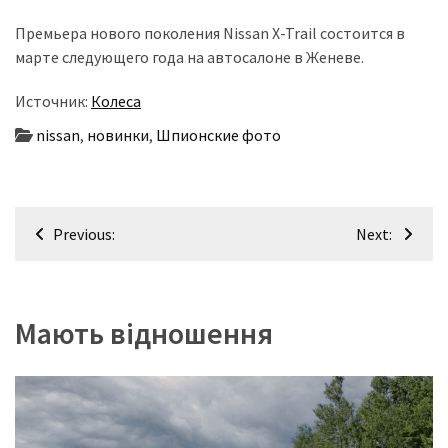
Премьера нового поколения Nissan X-Trail состоится в
марте следующего года на автосалоне в Женеве.
Источник:
Колеса
nissan
,
новинки
,
Шпионские фото
Навігація
Previous:
Next:
записів
Мають відношення