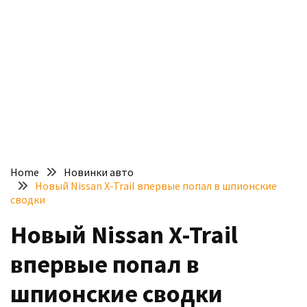
доступний
з
п’ятьма
різними
двигунами
У
рф
почали
масово
Home
Новинки авто
шукати
Новый Nissan X-Trail впервые попал в шпионские
в
сводки
інтернеті
Новый Nissan X-Trail
“як
злити
впервые попал в
бензин”
шпионские сводки
Scania