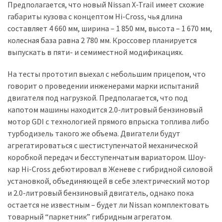
Предполагается, что новый Nissan X-Trail имеет схожие
(358)
габариты кузова с концептом Hi-Cross, чья длина
Головне
составляет 4 660 мм, ширина – 1 850 мм, высота – 1 670 мм,
(324)
колесная база равна 2 780 мм. Кроссовер планируется
выпускать в пяти- и семиместной модификациях.
Тест-
На тесты прототип выехал с небольшим прицепом, что
драйв
говорит о проведении инженерами марки испытаний
(212)
двигателя под нагрузкой. Предполагается, что под
Без
капотом машины находится 2.0-литровый бензиновый
рубрики
мотор GDI с технологией прямого впрыска топлива либо
(142)
турбодизель такого же объема. Двигатели будут
агрегатироваться с шестиступенчатой механической
коробкой передач и бесступенчатым вариатором. Шоу-
кар Hi-Cross дебютировал в Женеве с гибридной силовой
установкой, объединяющей в себе электрический мотор
и 2.0-литровый бензиновый двигатель, однако пока
остается не известным – будет ли Nissan комплектовать
товарный “паркетник” гибридным агрегатом.