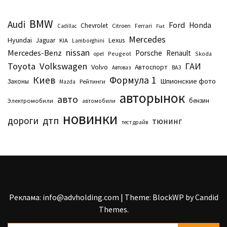
BMW
Audi
Ford
Honda
Chevrolet
Citroen
Ferrari
Cadillac
Fiat
Mercedes
Hyundai
Lexus
Jaguar
KIA
Lamborghini
nissan
Mercedes-Benz
Porsche
Renault
Peugeot
Skoda
opel
Toyota
Volkswagen
ГАИ
Volvo
Автоспорт
Автоваз
ВАЗ
Киев
Формула 1
Шпионские фото
Законы
Рейтинги
Маzda
авторынок
авто
бензин
Электромобили
автомобили
новинки
дтп
дороги
тюнинг
тест драйв
Реклама: info@advholding.com
|
Theme: BlockWP by
Candid
Themes
.