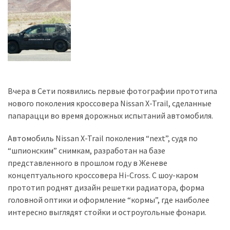
Історії
(3 678)
Тюнинг
і
спорт
Вчера в Сети появились первые фотографии прототипа
(733)
нового поколения кроссовера Nissan X-Trail, сделанные
папарацци во время дорожных испытаний автомобиля.
Події
(521)
Автомобиль Nissan X-Trail поколения “next”, судя по
“шпионским” снимкам, разработан на базе
Автовласнику
представленного в прошлом году в Женеве
(474)
концептуального кроссовера Hi-Cross. С шоу-каром
прототип роднят дизайн решетки радиатора, форма
Автозакон
головной оптики и оформление “кормы”, где наиболее
(370)
интересно выглядят стойки и остроугольные фонари.
Автошоу