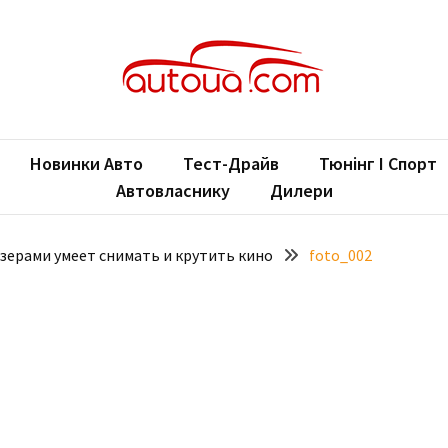
oUA.com
ільні новини
Новинки Авто
Тест-Драйв
Тюнінг І Спорт
Автовласнику
Дилери
азерами умеет снимать и крутить кино
foto_002