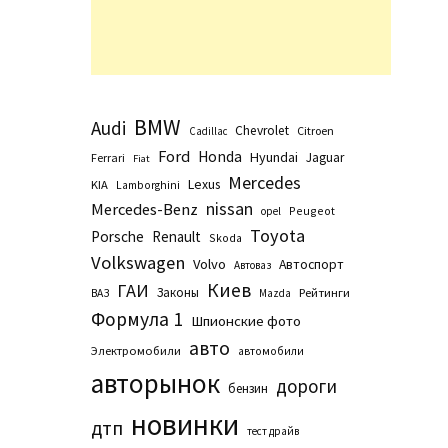
BMW
Audi
Chevrolet
Citroen
Cadillac
Ford
Honda
Hyundai
Jaguar
Ferrari
Fiat
Mercedes
Lexus
KIA
Lamborghini
nissan
Mercedes-Benz
Peugeot
opel
Toyota
Porsche
Renault
Skoda
Volkswagen
Volvo
Автоспорт
Автоваз
Киев
ГАИ
Законы
Рейтинги
ВАЗ
Маzda
Формула 1
Шпионские фото
авто
Электромобили
автомобили
авторынок
дороги
бензин
новинки
дтп
тест драйв