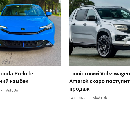
onda Prelude:
Тюнінговий Volkswage
ний камбек
Amarok скоро поступит
продаж
AutoUA
04.06.2026
Vlad Fish