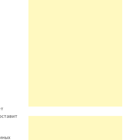
ет
составит
диных