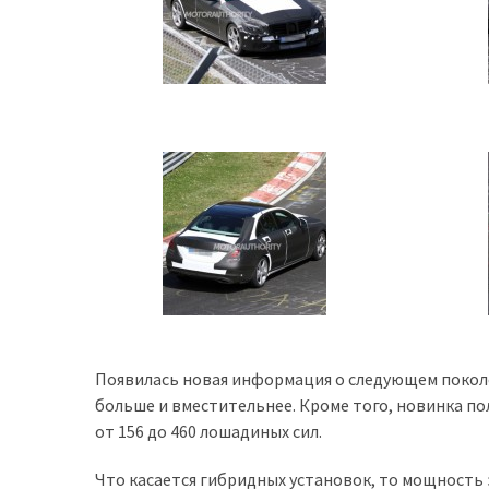
представила
найсучасніші
вантажівки
для
військових
Нова
Honda
Prelude:
гібридний
камбек
MOST
USED
CATEGORIES
Появилась новая информация о следующем поколе
больше и вместительнее. Кроме того, новинка п
от 156 до 460 лошадиных сил.
Новинки
авто
Что касается гибридных установок, то мощность
(6 037)