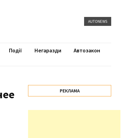
AUTONEWS
Події
Негаразди
Автозакон
нее
РЕКЛАМА