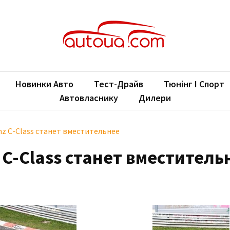
oUA.com
ільні новини
Новинки Авто
Тест-Драйв
Тюнінг І Спорт
Автовласнику
Дилери
z C-Class станет вместительнее
C-Class станет вместитель