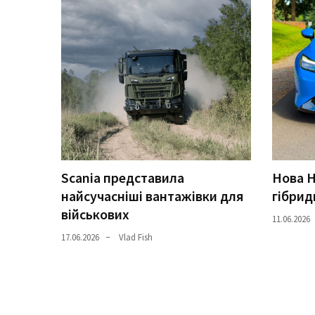
(358)
Головне
(324)
Тест-
драйв
(212)
Без
рубрики
Scania представила
Нова H
(142)
найсучасніші вантажівки для
гібрид
військових
11.06.2026
17.06.2026
Vlad Fish