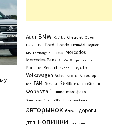
BMW
Audi
Chevrolet
Citroen
Cadillac
Ford
Honda
Hyundai
Jaguar
Ferrari
Fiat
Mercedes
Lexus
KIA
Lamborghini
nissan
Mercedes-Benz
Peugeot
opel
Toyota
Porsche
Renault
Skoda
n
Volkswagen
Volvo
Автоспорт
Автоваз
ь у
Киев
ГАИ
Законы
Рейтинги
ВАЗ
Маzda
Формула 1
Шпионские фото
авто
Электромобили
автомобили
авторынок
дороги
бензин
новинки
дтп
тест драйв