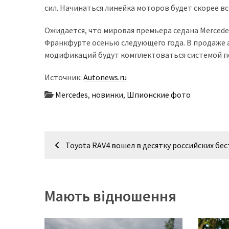
сил. Начинаться линейка моторов будет скорее вс
Історії
Ожидается, что мировая премьера седана Mercede
(3 678)
Франкфурте осенью следующего года. В продаже 
модификаций будут комплектоваться системой п
Тюнинг
і
Источник:
Autonews.ru
спорт
(733)
Mercedes
,
новинки
,
Шпионские фото
Події
(521)
Навігація
Toyota RAV4 вошел в десятку российских бе
Автовласнику
записів
(474)
Автозакон
Мають відношення
(370)
Автошоу