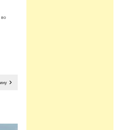
 во
ину