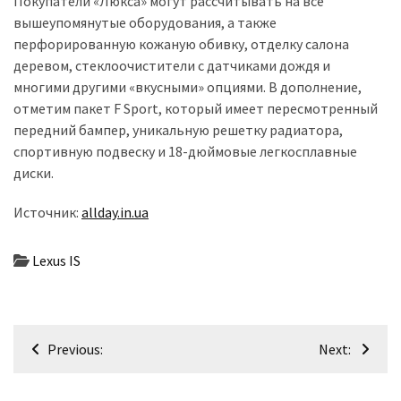
Покупатели «Люкса» могут рассчитывать на все
вышеупомянутые оборудования, а также
Історії
перфорированную кожаную обивку, отделку салона
(3 678)
деревом, стеклоочистители с датчиками дождя и
многими другими «вкусными» опциями. В дополнение,
Тюнинг
отметим пакет F Sport, который имеет пересмотренный
і
передний бампер, уникальную решетку радиатора,
спорт
спортивную подвеску и 18-дюймовые легкосплавные
(733)
диски.
Події
Источник:
allday.in.ua
(521)
Lexus IS
Автовласнику
(474)
Автозакон
Навігація
(370)
Previous:
Next:
записів
Автошоу