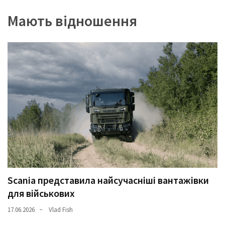
(358)
Мають відношення
Головне
(324)
Тест-
драйв
(212)
Без
рубрики
(142)
Scania представила найсучасніші вантажівки
для військових
17.06.2026
Vlad Fish