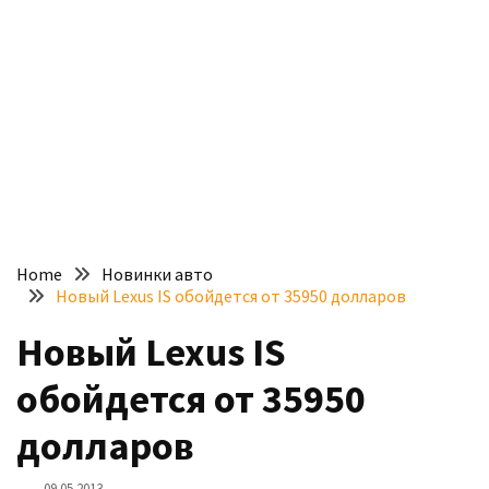
доступний
з
п’ятьма
різними
двигунами
У
рф
почали
масово
Home
Новинки авто
шукати
Новый Lexus IS обойдется от 35950 долларов
в
інтернеті
Новый Lexus IS
“як
обойдется от 35950
злити
бензин”
долларов
Scania
09.05.2013