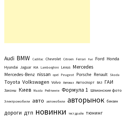
BMW
Audi
Ford
Honda
Chevrolet
Citroen
Ferrari
Cadillac
Fiat
Mercedes
Hyundai
Lexus
Jaguar
KIA
Lamborghini
nissan
Mercedes-Benz
Porsche
Renault
Peugeot
Skoda
opel
Toyota
Volkswagen
ГАИ
Volvo
Автоспорт
Автоваз
ВАЗ
Киев
Формула 1
Шпионские фото
Законы
Рейтинги
Маzda
авторынок
авто
бензин
Электромобили
автомобили
новинки
дтп
дороги
тюнинг
тест драйв