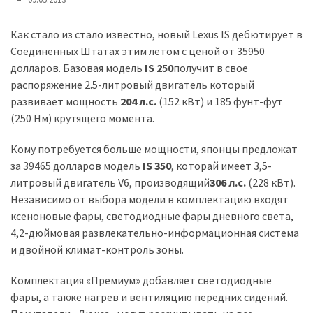
представила
найсучасніші
вантажівки
Как стало из стало известно, новый Lexus IS дебютирует в
для
Соединенных Штатах этим летом с ценой от 35950
військових
долларов. Базовая модель
IS 250
получит в свое
распоряжение 2.5-литровый двигатель который
Нова
развивает мощность
204 л.с.
(152 кВт) и 185 фунт-фут
Honda
(250 Нм) крутящего момента.
Prelude:
Кому потребуется больше мощности, японцы предложат
гібридний
за 39465 долларов модель
IS 350
, которай имеет 3,5-
камбек
литровый двигатель V6, производящий
306 л.с.
(228 кВт).
Независимо от выбора модели в комплектацию входят
MOST
ксеноновые фары, светодиодные фары дневного света,
USED
4,2-дюймовая развлекательно-информационная система
CATEGORIES
и двойной климат-контроль зоны.
Новинки
Комплектация «Премиум» добавляет светодиодные
авто
фары, а также нагрев и вентиляцию передних сидений.
(6 037)