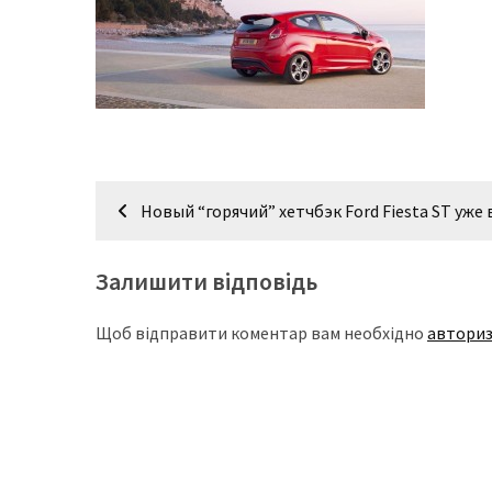
доступний
з
п’ятьма
різними
двигунами
У
Навігація
рф
Новый “горячий” хетчбэк Ford Fiesta ST уже
записів
почали
масово
Залишити відповідь
шукати
в
Щоб відправити коментар вам необхідно
авториз
інтернеті
“як
злити
бензин”
Scania