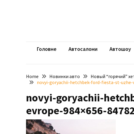
Skip
Skip
to
to
content
content
НЕДАВНІ
ЗАПИСИ
aut
Автомоб
Розкішний
і
Головне
Автосалони
Автошоу
потужний:
електромобіль
Bentley
Home
Новинки авто
Новый “горячий” хет
Torcal
novyi-goryachii-hetchbek-ford-fiesta-st-uzhe
Нарешті
novyi-goryachii-hetchb
презентували
новий
evrope-984×656-8478
BMW
X5
Neue
Klasse