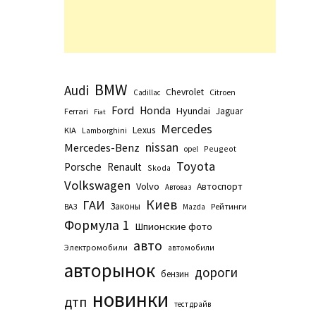
BMW
Audi
Chevrolet
Citroen
Cadillac
Ford
Honda
Hyundai
Jaguar
Ferrari
Fiat
Mercedes
Lexus
KIA
Lamborghini
nissan
Mercedes-Benz
Peugeot
opel
Toyota
Porsche
Renault
Skoda
Volkswagen
Volvo
Автоспорт
Автоваз
Киев
ГАИ
Законы
Рейтинги
ВАЗ
Маzda
Формула 1
Шпионские фото
авто
Электромобили
автомобили
авторынок
дороги
бензин
новинки
дтп
тест драйв