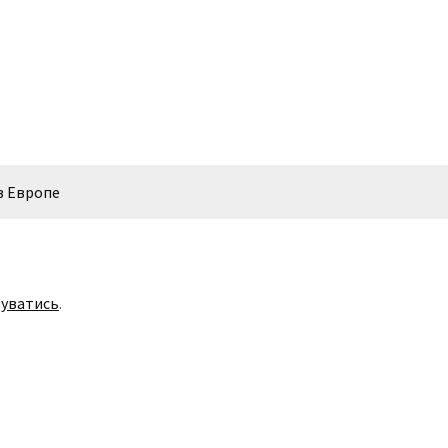
 в Европе
уватись
.