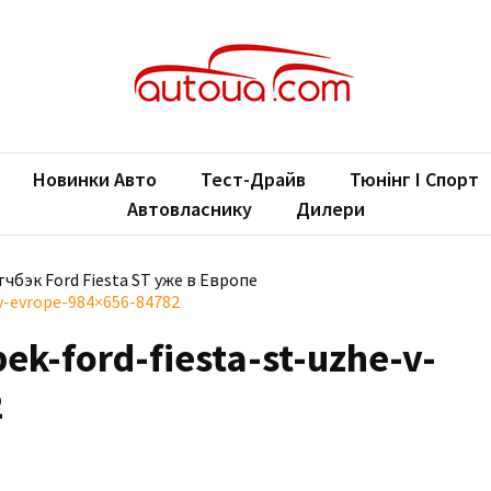
oUA.com
ільні новини
Новинки Авто
Тест-Драйв
Тюнінг І Спорт
Автовласнику
Дилери
чбэк Ford Fiesta ST уже в Европе
-v-evrope-984×656-84782
ek-ford-fiesta-st-uzhe-v-
2