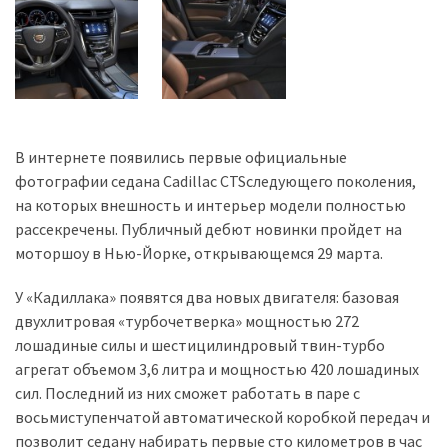
Історії
(3 678)
Тюнинг
і
В интернете появились первые официальные
спорт
фотографии седана Cadillac CTSследующего поколения,
(733)
на которых внешность и интерьер модели полностью
Події
рассекречены. Публичный дебют новинки пройдет на
(521)
моторшоу в Нью-Йорке, открывающемся 29 марта.
У «Кадиллака» появятся два новых двигателя: базовая
Автовласнику
двухлитровая «турбочетверка» мощностью 272
(474)
лошадиные силы и шестицилиндровый твин-турбо
Автозакон
агрегат объемом 3,6 литра и мощностью 420 лошадиных
(370)
сил. Последний из них сможет работать в паре с
восьмиступенчатой автоматической коробкой передач и
Автошоу
позволит седану набирать первые сто километров в час