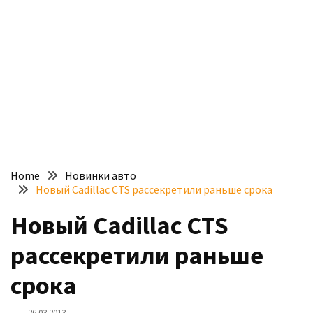
доступний
з
п’ятьма
різними
двигунами
У
рф
почали
масово
Home
Новинки авто
шукати
Новый Cadillac CTS рассекретили раньше срока
в
інтернеті
Новый Cadillac CTS
“як
рассекретили раньше
злити
бензин”
срока
Scania
26.03.2013