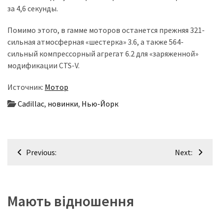
(358)
за 4,6 секунды.
Головне
Помимо этого, в гамме моторов останется прежняя 321-
(324)
сильная атмосферная «шестерка» 3.6, а также 564-
сильный компрессорный агрегат 6.2 для «заряженной»
Тест-
модификации CTS-V.
драйв
(212)
Источник:
Мотор
Cadillac
,
новинки
,
Нью-Йорк
Без
рубрики
(142)
Навігація
Previous:
Next:
записів
Мають відношення