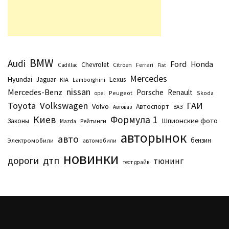
BMW
Audi
Ford
Honda
Chevrolet
Citroen
Ferrari
Cadillac
Fiat
Mercedes
Hyundai
Lexus
Jaguar
KIA
Lamborghini
nissan
Mercedes-Benz
Porsche
Renault
Peugeot
Skoda
opel
Toyota
Volkswagen
ГАИ
Volvo
Автоспорт
Автоваз
ВАЗ
Киев
Формула 1
Шпионские фото
Законы
Рейтинги
Маzda
авторынок
авто
бензин
Электромобили
автомобили
новинки
дтп
дороги
тюнинг
тест драйв