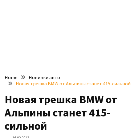
доступний
з
п’ятьма
різними
двигунами
У
рф
почали
масово
Home
Новинки авто
шукати
Новая трешка BMW от Альпины станет 415-сильной
в
інтернеті
Новая трешка BMW от
“як
Альпины станет 415-
злити
бензин”
сильной
Scania
16.02.2013