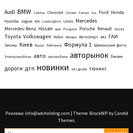
BMW
Audi
Ford
Honda
Chevrolet
Citroen
Ferrari
Cadillac
Fiat
Mercedes
Hyundai
Lexus
Jaguar
KIA
Lamborghini
nissan
Mercedes-Benz
Porsche
Renault
Peugeot
Skoda
opel
Toyota
Volkswagen
ГАИ
Volvo
Автоспорт
Автоваз
ВАЗ
Киев
Формула 1
Шпионские фото
Законы
Рейтинги
Маzda
авторынок
авто
бензин
Электромобили
автомобили
новинки
дтп
дороги
тюнинг
тест драйв
Реклама: info@advholding.com
|
Theme: BlockWP by
Candid
Themes
.
Пошук: