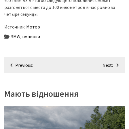
«сотни». B3 Bi-Turbo следующего поколения сможет
разгоняться с места до 100 километров в час ровно за
Історії
четыре секунды.
(3 678)
Источник:
Мотор
Тюнинг
BMW
,
новинки
і
спорт
(733)
Навігація
Previous:
Next:
Події
записів
(521)
Автовласнику
Мають відношення
(474)
Автозакон
(370)
Автошоу