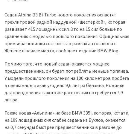
представила
найсучасніші
вантажівки
Седан Alpina B3 Bi-Turbo нового поколения оснастят
для
трехлитровой рядной наддувной «шестеркой», которая
військових
развивает 415 лошадиных сил. Это на 15 сил больше по
сравнению с моделью прошлого поколения. Официальная
Нова
премьера новинки состоится в рамках автосалона в
Honda
Женеве в начале марта, сообщает издание BMW Blog.
Prelude:
Помимо того, что новый седан окажется мощнее
гібридний
предшественника, он будет потреблять меньше топлива.
камбек
У модели прошлого поколения на 100 километров пробега
в смешанном цикле уходило 9,6 литра бензина. Новинке
MOST
для преодоления такого же расстояния потребуется 7,9
USED
литра.
CATEGORIES
Также новая «Альпина» на базе BMW 335i, которая, кстати,
Новинки
на 109 лошадиных сил слабее седана из Бухлоэ, окажется
авто
на 0,7 секунды быстрее предшественника в разгоне до
(6 037)