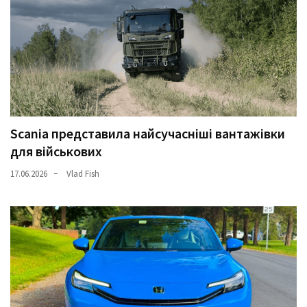
(358)
Головне
(324)
Тест-
драйв
(212)
Scania представила найсучасніші вантажівки
для військових
Без
рубрики
17.06.2026
Vlad Fish
(142)