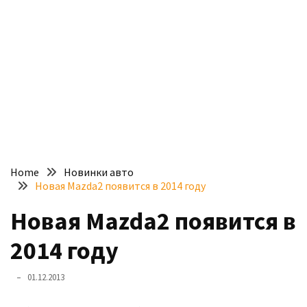
доступний
з
п’ятьма
різними
двигунами
У
рф
почали
масово
Home
Новинки авто
шукати
Новая Mazda2 появится в 2014 году
в
інтернеті
Новая Mazda2 появится в
“як
2014 году
злити
бензин”
01.12.2013
Scania