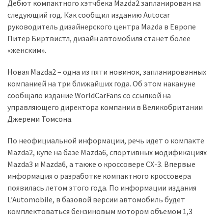
представила
Дебют компактного хэтчбека Mazda2 запланирован на
найсучасніші
следующий год. Как сообщил изданию Autocar
вантажівки
руководитель дизайнерского центра Mazda в Европе
для
Питер Биртвистл, дизайн автомобиля станет более
військових
«женским».
Нова
Новая Mazda2 – одна из пяти новинок, запланированных
Honda
компанией на три ближайших года. Об этом накануне
Prelude:
сообщало издание WorldCarFans со ссылкой на
гібридний
управляющего директора компании в Великобритании
камбек
Джереми Томсона.
По неофициальной информации, речь идет о компакте
MOST
Mazda2, купе на базе Mazda6, спортивных модификациях
USED
Mazda3 и Mazda6, а также о кроссовере CX-3. Впервые
CATEGORIES
информация о разработке компактного кроссовера
появилась летом этого года. По информации издания
Новинки
L’Automobile, в базовой версии автомобиль будет
авто
комплектоваться бензиновым мотором объемом 1,3
(6 037)