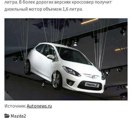
литра. В более дорогих версиях кроссовер получит
дизельный мотор объемом 1,6 литра.
Історії
(3 678)
Тюнинг
і
спорт
(733)
Події
(521)
Автовласнику
(474)
Источник:
Autonews.ru
Автозакон
(370)
Mazda2
Автошоу