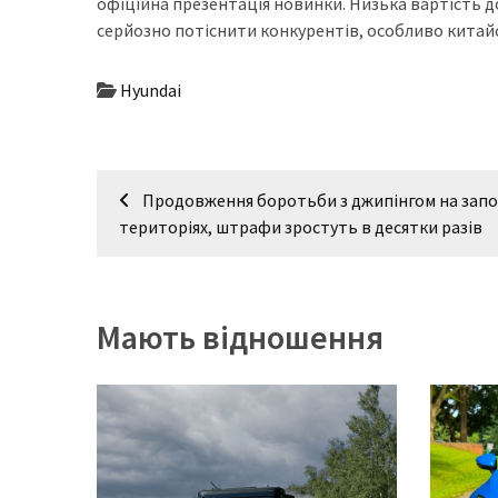
представила
офіційна презентація новинки. Низька вартість 
найсучасніші
серйозно потіснити конкурентів, особливо китай
вантажівки
для
Hyundai
військових
Нова
Навігація
Honda
Продовження боротьби з джипінгом на запо
Prelude:
записів
територіях, штрафи зростуть в десятки разів
гібридний
камбек
Мають відношення
MOST
USED
CATEGORIES
Новинки
авто
(6 037)