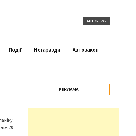
AUTONEWS
Події
Негаразди
Автозакон
РЕКЛАМА
паніку
ніж 20