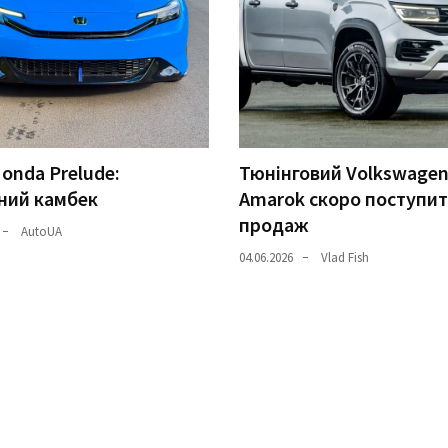
onda Prelude:
Тюнінговий Volkswage
ний камбек
Amarok скоро поступит
продаж
AutoUA
04.06.2026
Vlad Fish