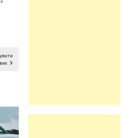
та
тувати
вих