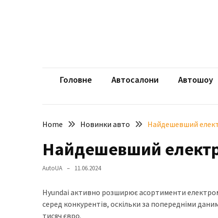
Skip
Skip
to
to
content
content
НЕДАВНІ
ЗАПИСИ
aut
Автомоб
Розкішний
і
Головне
Автосалони
Автошоу
потужний:
електромобіль
Bentley
Home
Новинки авто
Найдешевший елект
Torcal
Найдешевший електр
Нарешті
презентували
AutoUA
11.06.2024
новий
BMW
Hyundai активно розширює асортименти електромоб
X5
серед конкурентів, оскільки за попередніми дан
Neue
тисяч євро.
Klasse