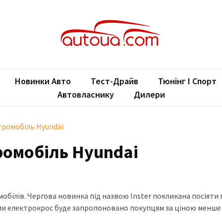
oUA.com
ільні новини
Новинки Авто
Тест-Драйв
Тюнінг І Спорт
Автовласнику
Дилери
ромобіль Hyundai
омобіль Hyundai
ілів. Чергова новинка під назвою Inster покликана посіяти 
ими електрокрос буде запропоновано покупцям за ціною менше 