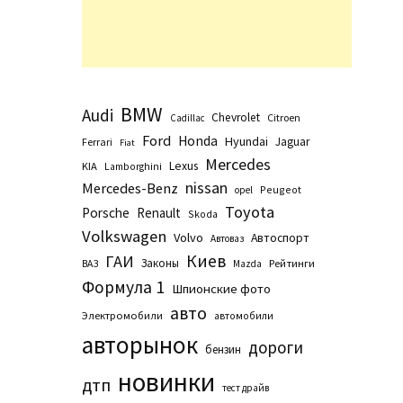
BMW
Audi
Chevrolet
Citroen
Cadillac
Ford
Honda
Hyundai
Jaguar
Ferrari
Fiat
Mercedes
Lexus
KIA
Lamborghini
nissan
Mercedes-Benz
Peugeot
opel
Toyota
Porsche
Renault
Skoda
Volkswagen
Volvo
Автоспорт
Автоваз
Киев
ГАИ
Законы
Рейтинги
ВАЗ
Маzda
Формула 1
Шпионские фото
авто
Электромобили
автомобили
авторынок
дороги
бензин
новинки
дтп
тест драйв