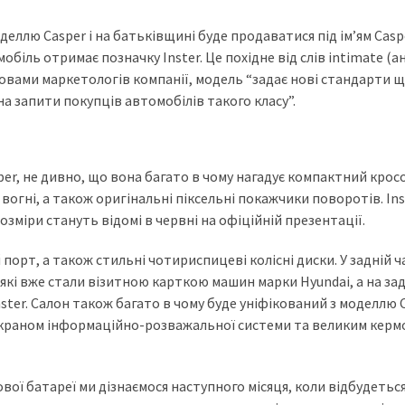
еллю Casper і на батьківщині буде продаватися під ім’ям Casp
обіль отримає позначку Inster. Це похідне від слів intimate (ан
 словами маркетологів компанії, модель “задає нові стандарти 
на запити покупців автомобілів такого класу”.
er, не дивно, що вона багато в чому нагадує компактний крос
вогні, а також оригінальні піксельні покажчики поворотів. Ins
озміри стануть відомі в червні на офіційній презентації.
орт, а також стильні чотириспицеві колісні диски. У задній ч
 які вже стали візитною карткою машин марки Hyundai, а на зад
ter. Салон також багато в чому буде уніфікований з моделлю C
краном інформаційно-розважальної системи та великим керм
ової батареї ми дізнаємося наступного місяця, коли відбудетьс