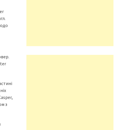
er
гл.
щодо
овер.
ter
астині
ніх
asper,
ом з
я