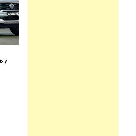
n
ь у