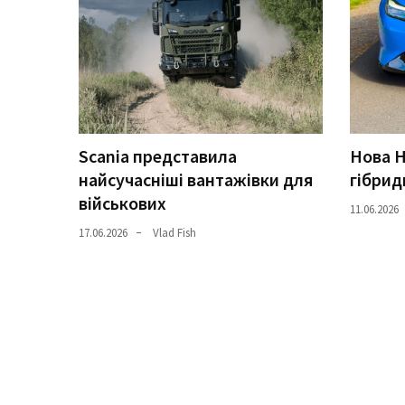
Історії
(3 678)
Тюнинг
і
спорт
Scania представила
Нова H
(733)
найсучасніші вантажівки для
гібрид
військових
Події
11.06.2026
(521)
17.06.2026
Vlad Fish
Автовласнику
(474)
Автозакон
(370)
Автошоу