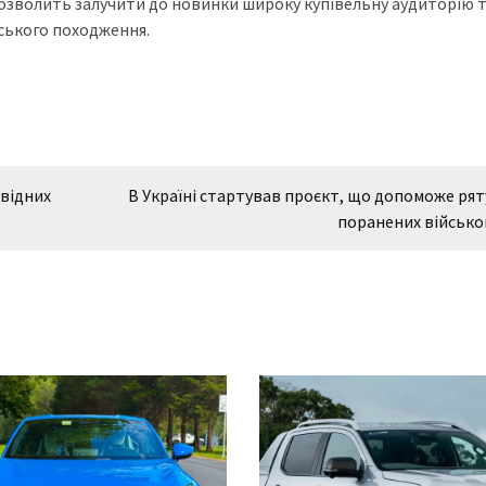
дозволить залучити до новинки широку купівельну аудиторію 
ського походження.
відних
В Україні стартував проєкт, що допоможе ря
поранених військо