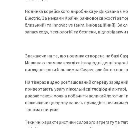
доступний
Новинка корейського виробника уніфікована з мод
з
Electric. За межами Країни ранкової свіжості автом
п’ятьма
близький) та innovative (англ. інноваційний). За
різними
запасу ходу, технологій та безпеки, відповідаючи 
двигунами
У
рф
Зважаючи на те, що новинка створена на базі Casp
почали
Машина отримала круглі світлодіодні денні ходові 
масово
виглядає трохи більшим за Casper, але його точні р
шукати
в
На тізерах видно розташований спереду зарядний п
інтернеті
привертають увагу піксельні світлодіодні ліхтарі,
“як
дверях також можна побачити великий логотип Ins
злити
включаючи цифрову панель приладів з великим е
бензин”
трьома спицями.
Scania
Технічні характеристики силового агрегату та тяг