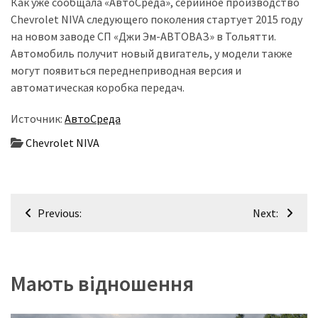
Как уже сообщала «АвтоСреда», серийное производство
(358)
Chevrolet NIVA следующего поколения стартует 2015 году
на новом заводе СП «Джи Эм-АВТОВАЗ» в Тольятти.
Головне
Автомобиль получит новый двигатель, у модели также
(324)
могут появиться переднеприводная версия и
автоматическая коробка передач.
Тест-
драйв
Источник:
АвтоСреда
(212)
Chevrolet NIVA
Без
рубрики
(142)
Навігація
Previous:
Next:
записів
Мають відношення