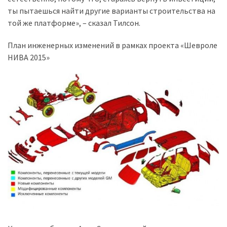
ты пытаешься найти другие варианты строительства на
Історії
той же платформе», – сказал Тилсон.
(3 678)
План инженерных изменений в рамках проекта «Шевроле
Тюнинг
НИВА 2015»
і
спорт
(733)
Події
(521)
Автовласнику
(474)
Автозакон
(370)
Автошоу