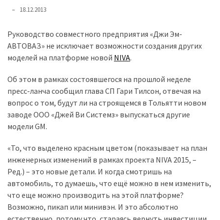
представила
18.12.2013
найсучасніші
вантажівки
Руководство совместного предприятия «Джи Эм-
для
АВТОВАЗ» не исключает возможности создания других
військових
моделей на платформе новой
NIVA
.
Нова
Об этом в рамках состоявшегося на прошлой неделе
Honda
пресс-ланча сообщил глава СП Гари Тилсон, отвечая на
Prelude:
вопрос о том, будут ли на строящемся в Тольятти новом
гібридний
заводе ООО «Джей Ви Системз» выпускаться другие
камбек
модели GM.
«То, что выделено красным цветом (показывает на план
MOST
инженерных изменений в рамках проекта NIVA 2015, –
USED
CATEGORIES
Ред.) – это новые детали. И когда смотришь на
автомобиль, то думаешь, что ещё можно в нем изменить,
Новинки
что еще можно производить на этой платформе?
авто
Возможно, пикап или минивэн. И это абсолютно
(6 037)
естественно, потому что, стараясь вернуть инвестиции,