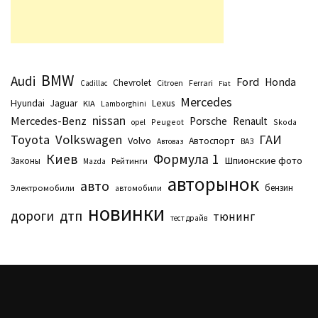
BMW
Audi
Ford
Honda
Chevrolet
Citroen
Ferrari
Cadillac
Fiat
Mercedes
Hyundai
Lexus
Jaguar
KIA
Lamborghini
nissan
Mercedes-Benz
Porsche
Renault
Peugeot
Skoda
opel
Toyota
Volkswagen
ГАИ
Volvo
Автоспорт
Автоваз
ВАЗ
Киев
Формула 1
Шпионские фото
Законы
Рейтинги
Маzda
авторынок
авто
бензин
Электромобили
автомобили
новинки
дтп
дороги
тюнинг
тест драйв