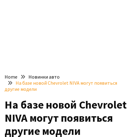
доступний
з
п’ятьма
різними
двигунами
У
рф
почали
масово
Home
Новинки авто
шукати
На базе новой Chevrolet NIVA могут появиться
в
другие модели
інтернеті
На базе новой Chevrolet
“як
злити
NIVA могут появиться
бензин”
другие модели
Scania