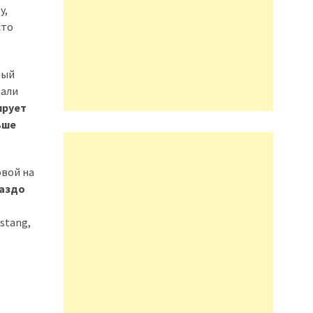
y,
сто
ный
дали
ирует
ьше
овой на
раздо
stang,