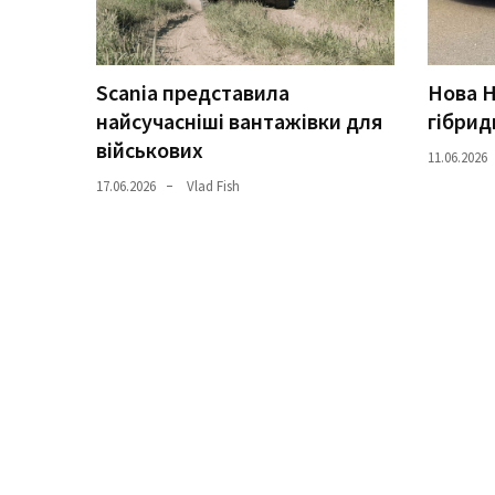
(358)
Головне
(324)
Scania представила
Нова H
найсучасніші вантажівки для
гібрид
Тест-
військових
11.06.2026
драйв
17.06.2026
Vlad Fish
(212)
Без
рубрики
(142)