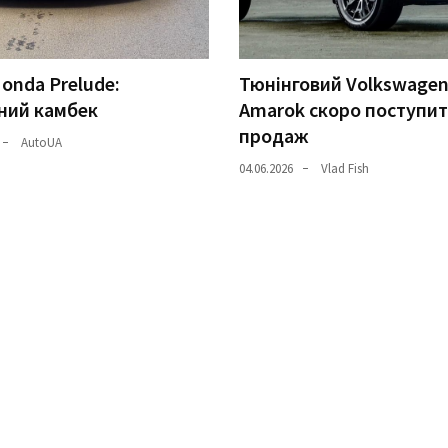
onda Prelude:
Тюнінговий Volkswage
ний камбек
Amarok скоро поступит
продаж
AutoUA
04.06.2026
Vlad Fish