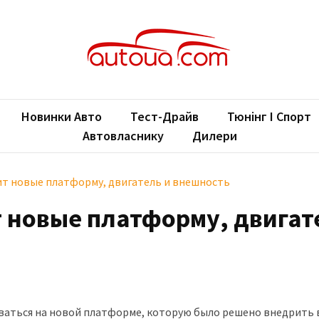
oUA.com
ільні новини
Новинки Авто
Тест-Драйв
Тюнінг І Спорт
Автовласнику
Дилери
ит новые платформу, двигатель и внешность
т новые платформу, двигат
ваться на новой платформе, которую было решено внедрить 