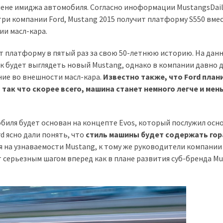
мене имиджа автомобиля. Согласно иноформации MustangsDail
ри компании Ford, Mustang 2015 получит платформу S550 вме
ии масл-кара.
т платформу в пятый раз за свою 50-летнюю историю. На дан
к будет выглядеть новый Mustang, однако в компании давно 
ние во внешности масл-кара.
Известно также, что Ford план
так что скорее всего, машина станет немного легче и мен
обиля будет основан на концепте Evos, который послужил осн
rd ясно дали понять, что
стиль машины будет содержать го
я на узнаваемости Mustang, к тому же руководители компании
 серьезным шагом вперед как в плане развития суб-бренда Mu