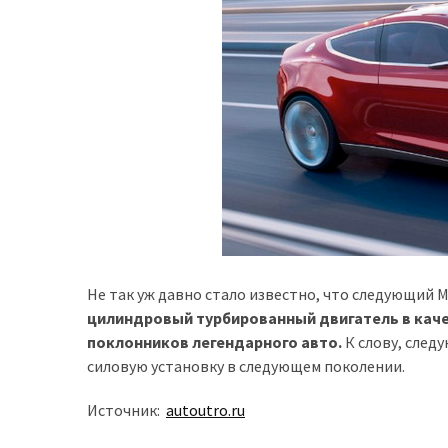
представила
найсучасніші
вантажівки
для
військових
Нова
Honda
Prelude:
гібридний
камбек
Не так уж давно стало известно, что следующий 
MOST
цилиндровый турбированный двигатель в каче
USED
поклонников легендарного авто.
К слову, след
CATEGORIES
силовую установку в следующем поколении.
Новинки
Источник:
autoutro.ru
авто
(6 037)