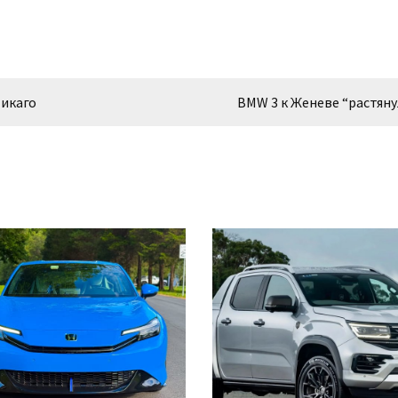
Чикаго
BMW 3 к Женеве “растяну