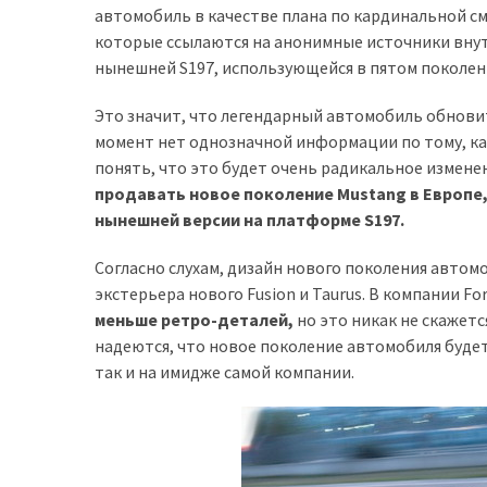
автомобиль в качестве плана по кардинальной с
доступний
которые ссылаются на анонимные источники внут
з
нынешней S197, использующейся в пятом поколен
п’ятьма
різними
Это значит, что легендарный автомобиль обнови
двигунами
момент нет однозначной информации по тому, ка
понять, что это будет очень радикальное измене
У
продавать новое поколение Mustang в Европе, 
рф
нынешней версии на платформе S197.
почали
масово
Согласно слухам, дизайн нового поколения автом
шукати
экстерьера нового Fusion и Taurus. В компании Fo
в
меньше ретро-деталей,
но это никак не скажетс
інтернеті
надеются, что новое поколение автомобиля будет
“як
так и на имидже самой компании.
злити
бензин”
Scania