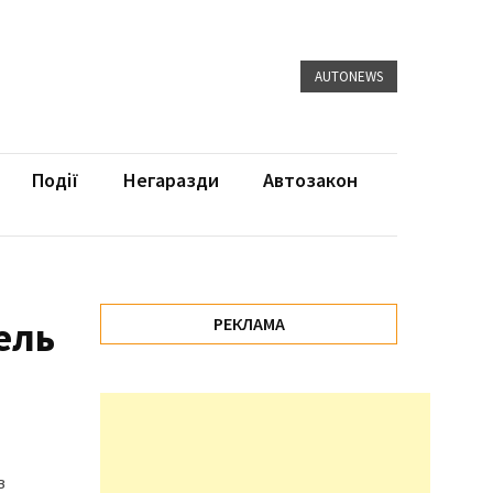
AUTONEWS
Події
Негаразди
Автозакон
ель
РЕКЛАМА
в