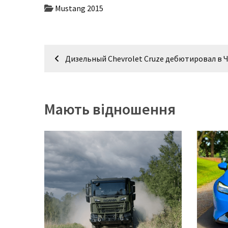
Mustang 2015
Історії
(3 678)
Навігація
Тюнинг
Дизельный Chevrolet Cruze дебютировал в 
записів
і
спорт
(733)
Мають відношення
Події
(521)
Автовласнику
(474)
Автозакон
(370)
Автошоу