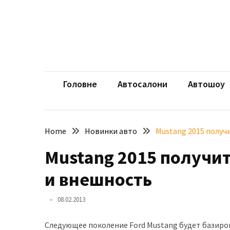
Skip
Skip
to
to
content
content
НЕДАВНІ
ЗАПИСИ
aut
Автомоб
Розкішний
і
Головне
Автосалони
Автошоу
потужний:
електромобіль
Bentley
Home
Новинки авто
Mustang 2015 получ
Torcal
Mustang 2015 получи
Нарешті
презентували
и внешность
новий
BMW
08.02.2013
X5
Neue
Следующее поколение Ford Mustang будет базиро
Klasse