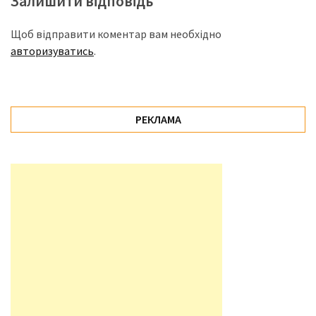
Залишити відповідь
Історії
Щоб відправити коментар вам необхідно
(3 678)
авторизуватись
.
Тюнинг
і
спорт
РЕКЛАМА
(733)
Події
(521)
Автовласнику
(474)
Автозакон
(370)
Автошоу