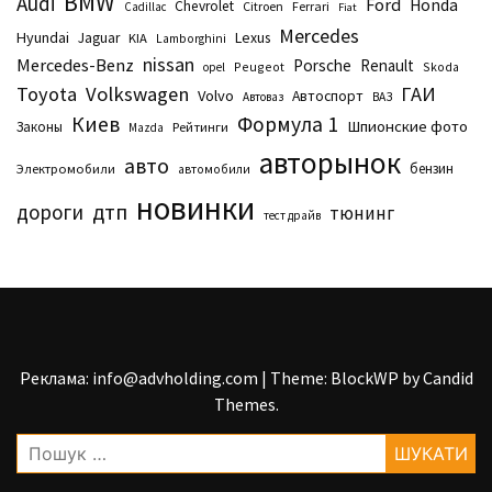
BMW
Audi
Ford
Honda
Chevrolet
Citroen
Ferrari
Cadillac
Fiat
Mercedes
Hyundai
Lexus
Jaguar
KIA
Lamborghini
nissan
Mercedes-Benz
Porsche
Renault
Peugeot
Skoda
opel
Toyota
Volkswagen
ГАИ
Volvo
Автоспорт
Автоваз
ВАЗ
Киев
Формула 1
Шпионские фото
Законы
Рейтинги
Маzda
авторынок
авто
бензин
Электромобили
автомобили
новинки
дтп
дороги
тюнинг
тест драйв
Реклама: info@advholding.com
|
Theme: BlockWP by
Candid
Themes
.
Пошук: