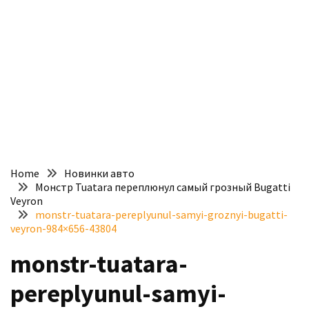
доступний
з
п’ятьма
різними
двигунами
У
рф
почали
масово
Home
Новинки авто
шукати
Монстр Tuatara переплюнул самый грозный Bugatti
в
Veyron
інтернеті
monstr-tuatara-pereplyunul-samyi-groznyi-bugatti-
veyron-984×656-43804
“як
злити
monstr-tuatara-
бензин”
pereplyunul-samyi-
Scania