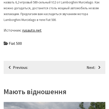
назвать 6,2-итровый 580-сильный V12 от Lamborghini Murcielago. Как
(358)
можно догадаться, достанется столь мощный автомобиль не всем
Головне
желающим. Предлагаем вам насладиться звучанием мотора
(324)
Lamborghini Murcielago в теле Fiat 500.
Источник:
rusauto.net
Тест-
драйв
(212)
Fiat 500
Без
рубрики
Навігація
(142)
Previous:
Next:
записів
Мають відношення