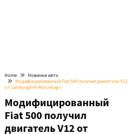
доступний
з
п’ятьма
різними
двигунами
У
рф
почали
масово
Home
Новинки авто
шукати
Модифицированный Fiat 500 получил двигатель V12
в
от Lamborghini Murcielago
інтернеті
Модифицированный
“як
злити
Fiat 500 получил
бензин”
двигатель V12 от
Scania