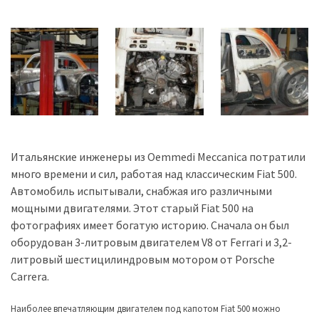
Історії
(3 678)
Тюнинг
і
спорт
(733)
Итальянские инженеры из Oemmedi Meccanica потратили
Події
много времени и сил, работая над классическим Fiat 500.
(521)
Автомобиль испытывали, снабжая иго различными
мощными двигателями. Этот старый Fiat 500 на
Автовласнику
фотографиях имеет богатую историю. Сначала он был
(474)
оборудован 3-литровым двигателем V8 от Ferrari и 3,2-
литровый шестицилиндровым мотором от Porsche
Автозакон
Carrera.
(370)
Наиболее впечатляющим двигателем под капотом Fiat 500 можно
Автошоу