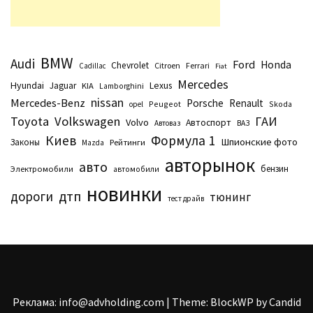
BMW
Audi
Ford
Honda
Chevrolet
Citroen
Ferrari
Cadillac
Fiat
Mercedes
Hyundai
Lexus
Jaguar
KIA
Lamborghini
nissan
Mercedes-Benz
Porsche
Renault
Peugeot
Skoda
opel
Toyota
Volkswagen
ГАИ
Volvo
Автоспорт
Автоваз
ВАЗ
Киев
Формула 1
Шпионские фото
Законы
Рейтинги
Маzda
авторынок
авто
бензин
Электромобили
автомобили
новинки
дтп
дороги
тюнинг
тест драйв
Реклама: info@advholding.com
|
Theme: BlockWP by
Candid