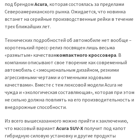
(358)
под брендом
Acura
, которая состоялась за пределами
Североамериканского рынка. Ожидается, что новинка
Головне
встанет на серийные производственные рейки в течение
(324)
трех ближайших лет.
Тест-
Технических подробностей об автомобиле нет вообще –
драйв
коротенький пресс-релиз посвящен лишь весьма
(212)
«размытым» качествам
компактного кроссовера
. В
компании описывают свое творение как современный
Без
автомобиль с «эмоциональным дизайном, резкими
рубрики
агрессивными чертами и отменными ходовыми
(142)
качествами». Вместе с тем люксовой модели Acura не
чужда и «экологическая составляющая», которая при этом
не сильно должна повлиять на его производительность и
внедорожные способности.
Из всего вышесказанного можно прийти к заключению,
что массовый вариант
Acura SUV-X
получит под капот
гибридную силовую установку и другие продукты