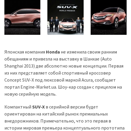
Історії
(3 678)
Тюнинг
і
спорт
Японская компания
Honda
не изменила своим ранним
(733)
обещаниям и привезла на выставку в Шанхае (Auto
Shanghai 2013) две абсолютно новые концепции. Первая
Події
из них представляет собой спортивный кроссовер
(521)
Concept SUV-X под люксовой маркой Acura, сообщает
портал Engine-Market.ua. Шоу-кар создан с прицелом на
Автовласнику
новую серийную модель.
(474)
Компактный
SUV-X
в серийной версии будет
Автозакон
ориентирован на китайский рынок премиальных
(370)
внедорожников. Примечательно, что это первая в
Автошоу
истории мировая премьера концептуального прототипа