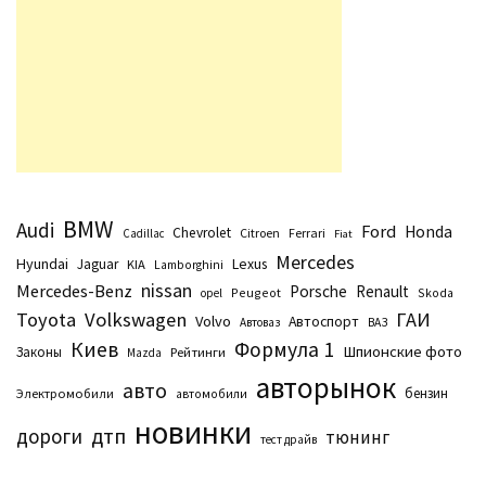
BMW
Audi
Ford
Honda
Chevrolet
Citroen
Ferrari
Cadillac
Fiat
Mercedes
Hyundai
Lexus
Jaguar
KIA
Lamborghini
nissan
Mercedes-Benz
Porsche
Renault
Peugeot
Skoda
opel
Toyota
Volkswagen
ГАИ
Volvo
Автоспорт
Автоваз
ВАЗ
Киев
Формула 1
Шпионские фото
Законы
Рейтинги
Маzda
авторынок
авто
бензин
Электромобили
автомобили
новинки
дтп
дороги
тюнинг
тест драйв