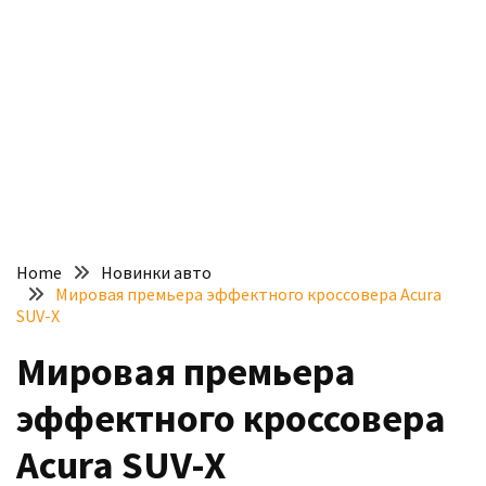
доступний
з
п’ятьма
різними
двигунами
У
рф
почали
масово
Home
Новинки авто
шукати
Мировая премьера эффектного кроссовера Acura
в
SUV-X
інтернеті
Мировая премьера
“як
злити
эффектного кроссовера
бензин”
Acura SUV-X
Scania