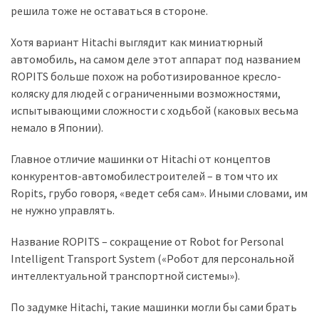
представила
решила тоже не оставаться в стороне.
найсучасніші
вантажівки
Хотя вариант Hitachi выглядит как миниатюрный
для
автомобиль, на самом деле этот аппарат под названием
військових
ROPITS больше похож на роботизированное кресло-
коляску для людей с ограниченными возможностями,
Нова
испытывающими сложности с ходьбой (каковых весьма
Honda
немало в Японии).
Prelude:
гібридний
Главное отличие машинки от Hitachi от концептов
камбек
конкурентов-автомобилестроителей – в том что их
Ropits, грубо говоря, «ведет себя сам». Иными словами, им
не нужно управлять.
MOST
USED
Название ROPITS – сокращение от Robot for Personal
CATEGORIES
Intelligent Transport System («Робот для персональной
интеллектуальной транспортной системы»).
Новинки
авто
По задумке Hitachi, такие машинки могли бы сами брать
(6 037)