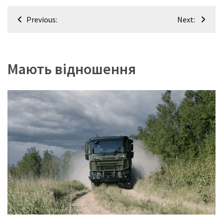
Навігація
Previous:
Next:
записів
Мають відношення