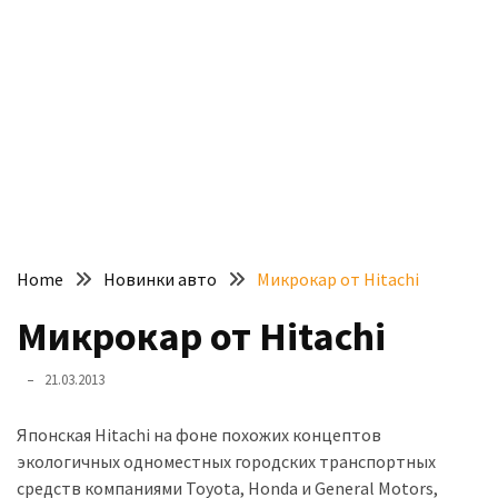
доступний
з
п’ятьма
різними
двигунами
У
рф
почали
масово
Home
Новинки авто
Микрокар от Hitachi
шукати
в
Микрокар от Hitachi
інтернеті
“як
21.03.2013
злити
бензин”
Японская Hitachi на фоне похожих концептов
экологичных одноместных городских транспортных
Scania
средств компаниями Toyota, Honda и General Motors,