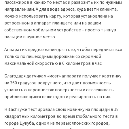
пассажиров в каких-то местах и развозить их по нужным
направлениям. А для ввода адреса, куда везти клиента,
Історії
можно использовать карту, которая установлена на
(3 678)
встроенном в аппарат планшете или на вашем
собственном мобильном устройстве – просто тыкнув
Тюнинг
пальцем в нужное место.
і
спорт
Аппаратик предназначен для того, чтобы передвигаться
(733)
только по пешеходным дорожкам со скромной
максимальной скоростью в 6 километров в час.
Події
(521)
Благодаря датчикам «мозг» аппарата получает картинку
на 360 градусов вокруг него, что дает возможность
Автовласнику
узнавать о неровностях поверхности и отслеживать
(474)
приближающихся пешеходов и реагировать на них.
Автозакон
Hitachi уже тестировала свою новинку на площади в 18
(370)
квадратных километров во время глобального теста в
городе Цукуба, одном из первых японских городов,
Автошоу