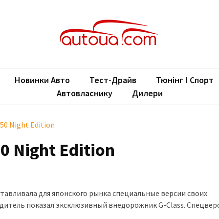
oUA.com
ільні новини
Новинки Авто
Тест-Драйв
Тюнінг І Спорт
Автовласнику
Дилери
50 Night Edition
 Night Edition
тавливала для японского рынка специальные версии своих
дитель показал эксклюзивный внедорожник G-Class. Спецвер