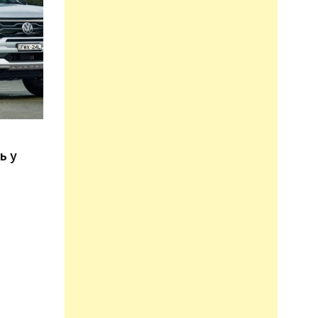
n
ь у