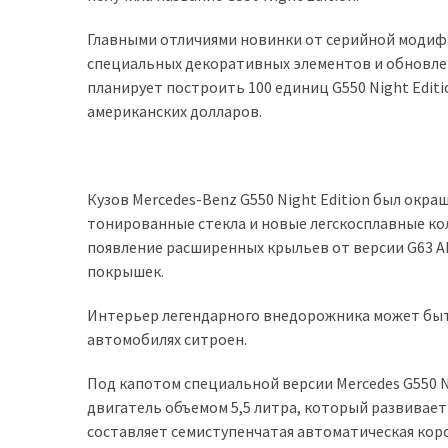
доступний
Главными отличиями новинки от серийной модиф
з
специальных декоративных элементов и обновле
п’ятьма
планирует построить 100 единиц G550 Night Editi
різними
американских долларов.
двигунами
У
рф
Кузов Mercedes-Benz G550 Night Edition был окраш
почали
тонированные стекла и новые легскосплавные ко
масово
появление расширенных крыльев от версии G63 A
шукати
покрышек.
в
інтернеті
Интерьер легендарного внедорожника может быть
“як
автомобилях ситроен.
злити
бензин”
Под капотом специальной версии Mercedes G550 
двигатель объемом 5,5 литра, который развивает
Scania
составляет семиступенчатая автоматическая коро