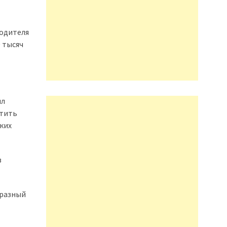
водителя
0 тысяч
ил
етить
ких
в
бразный