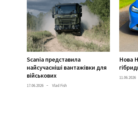
Історії
(3 678)
Тюнинг
і
спорт
(733)
Scania представила
Нова H
найсучасніші вантажівки для
гібрид
Події
військових
(521)
11.06.2026
17.06.2026
Vlad Fish
Автовласнику
(474)
Автозакон
(370)
Автошоу