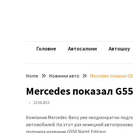
Skip
Skip
to
to
content
content
НЕДАВНІ
ЗАПИСИ
aut
Автомоб
Розкішний
і
Головне
Автосалони
Автошоу
потужний:
електромобіль
Bentley
Home
Новинки авто
Mercedes показал G5
Torcal
Mercedes показал G550
Нарешті
презентували
22.04.2013
новий
BMW
Компания Mercedes-Benz уже неоднократно подго
X5
автомобилей. На этот раз немецкий автопроизво
Neue
получила название G550 Night Edition.
Klasse