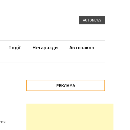
AUTONEWS
Події
Негаразди
Автозакон
РЕКЛАМА
сия