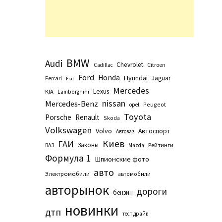
BMW
Audi
Chevrolet
Citroen
Cadillac
Ford
Honda
Hyundai
Jaguar
Ferrari
Fiat
Mercedes
Lexus
KIA
Lamborghini
nissan
Mercedes-Benz
Peugeot
opel
Toyota
Porsche
Renault
Skoda
Volkswagen
Volvo
Автоспорт
Автоваз
Киев
ГАИ
Законы
Рейтинги
ВАЗ
Маzda
Формула 1
Шпионские фото
авто
Электромобили
автомобили
авторынок
дороги
бензин
новинки
дтп
тест драйв