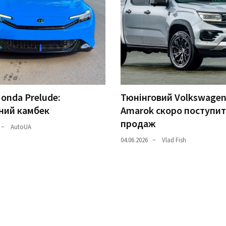
onda Prelude:
Тюнінговий Volkswage
ний камбек
Amarok скоро поступит
продаж
AutoUA
04.06.2026
Vlad Fish