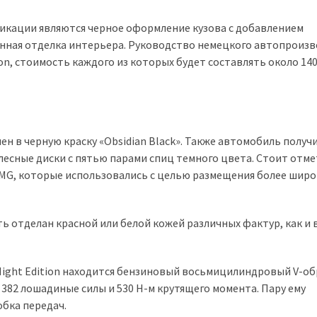
икации являются черное оформление кузова с добавлением
нная отделка интерьера. Руководство немецкого автопроиз
on, стоимость каждого из которых будет составлять около 14
ен в черную краску «Obsidian Black». Также автомобиль получ
лесные диски с пятью парами спиц темного цвета. Стоит отм
MG, которые использовались с целью размещения более широ
 отделан красной или белой кожей различных фактур, как и 
Night Edition находится бензиновый восьмицилиндровый V-о
 382 лошадиные силы и 530 Н-м крутящего момента. Пару ему
бка передач.