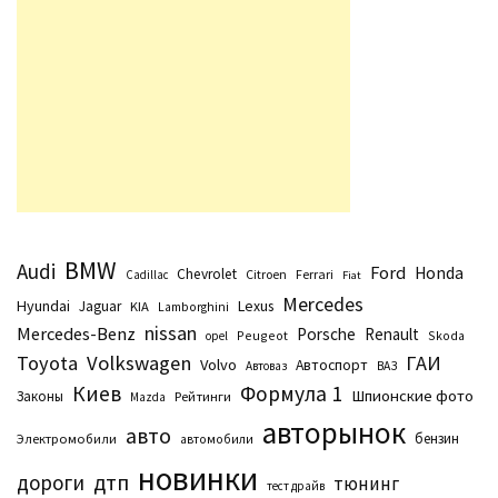
BMW
Audi
Ford
Honda
Chevrolet
Citroen
Ferrari
Cadillac
Fiat
Mercedes
Hyundai
Lexus
Jaguar
KIA
Lamborghini
nissan
Mercedes-Benz
Porsche
Renault
Peugeot
Skoda
opel
Toyota
Volkswagen
ГАИ
Volvo
Автоспорт
Автоваз
ВАЗ
Киев
Формула 1
Шпионские фото
Законы
Рейтинги
Маzda
авторынок
авто
бензин
Электромобили
автомобили
новинки
дтп
дороги
тюнинг
тест драйв