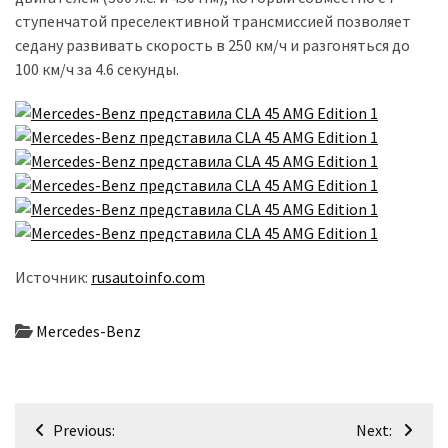
ступенчатой преселективной трансмиссией позволяет
Історії
седану развивать скорость в 250 км/ч и разгоняться до
(3 678)
100 км/ч за 4.6 секунды.
Тюнинг
і
спорт
(733)
Події
(521)
Источник:
rusautoinfo.com
Автовласнику
(474)
Mercedes-Benz
Автозакон
(370)
Навігація
Previous:
Next:
Автошоу