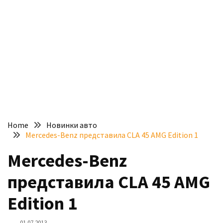
доступний
з
п’ятьма
різними
двигунами
У
рф
почали
масово
Home
Новинки авто
шукати
Mercedes-Benz представила CLA 45 AMG Edition 1
в
інтернеті
Mercedes-Benz
“як
представила CLA 45 AMG
злити
бензин”
Edition 1
Scania
01.07.2013