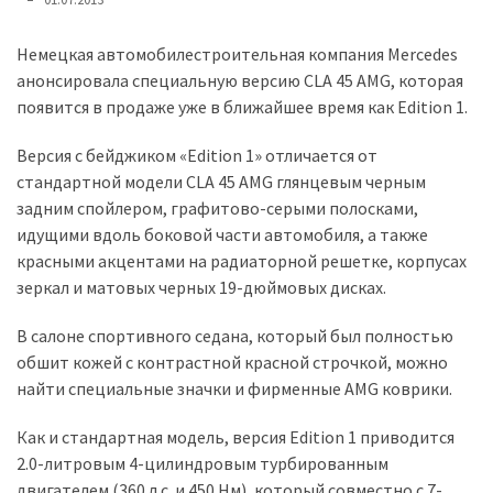
представила
найсучасніші
вантажівки
Немецкая автомобилестроительная компания Mercedes
для
анонсировала специальную версию CLA 45 AMG, которая
військових
появится в продаже уже в ближайшее время как Edition 1.
Версия с бейджиком «Edition 1» отличается от
Нова
стандартной модели CLA 45 AMG глянцевым черным
Honda
задним спойлером, графитово-серыми полосками,
Prelude:
идущими вдоль боковой части автомобиля, а также
гібридний
красными акцентами на радиаторной решетке, корпусах
камбек
зеркал и матовых черных 19-дюймовых дисках.
В салоне спортивного седана, который был полностью
MOST
USED
обшит кожей с контрастной красной строчкой, можно
CATEGORIES
найти специальные значки и фирменные AMG коврики.
Новинки
Как и стандартная модель, версия Edition 1 приводится
авто
2.0-литровым 4-цилиндровым турбированным
(6 037)
двигателем (360 л.с. и 450 Нм), который совместно с 7-